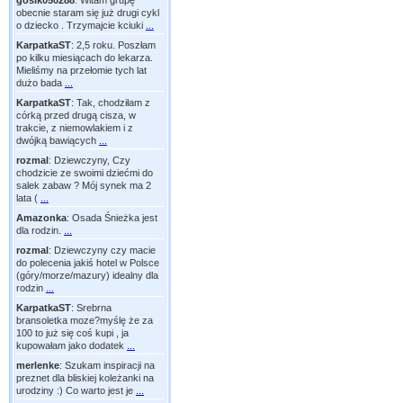
gosik050288
:
Witam grupę
obecnie staram się już drugi cykl
o dziecko . Trzymajcie kciuki
...
KarpatkaST
:
2,5 roku. Poszłam
po kilku miesiącach do lekarza.
Mieliśmy na przełomie tych lat
dużo bada
...
KarpatkaST
:
Tak, chodziłam z
córką przed drugą cisza, w
trakcie, z niemowlakiem i z
dwójką bawiących
...
rozmal
:
Dziewczyny, Czy
chodzicie ze swoimi dziećmi do
salek zabaw ? Mój synek ma 2
lata (
...
Amazonka
:
Osada Śnieżka jest
dla rodzin.
...
rozmal
:
Dziewczyny czy macie
do polecenia jakiś hotel w Polsce
(góry/morze/mazury) idealny dla
rodzin
...
KarpatkaST
:
Srebrna
bransoletka moze?myślę że za
100 to już się coś kupi , ja
kupowałam jako dodatek
...
merlenke
:
Szukam inspiracji na
preznet dla bliskiej koleżanki na
urodziny :) Co warto jest je
...