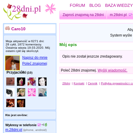
FORUM
BLOG
BAZA WIEDZY
Zaproś znajomą na 28dni
m.28dni.pl
Caro10
Aby
System wyśle 
Moja aktywność w 6271 dni:
Mój opis
28 cykli, 1872 komentarzy.
Ostatnia wizyta
19.03.2020
. Mój
ostatni cykl się skończył.
Opis nie został jeszcze zredagowany.
Napisz do mnie
Poleć znajomej
Poleć 28dni znajomej.
Wyślij wiadomość.
Przyjaciółki
(10)
28dni
|
Kontakt
|
Cennik
|
Polityka prywatności i 
Kto jest on-line:
Wykresy w telefonie
m.28dni.pl
(iphone, android)