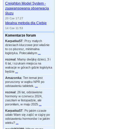
Creighton Model System -
zaawansowana obserwacja
śluzu
20 Cze 17:27
Idealna metoda dla Ciebie
14 Cze 11:53
Komentarze forum
KarpatkaST
:
Przy małych
dzieciach kluczowe jest właśnie
to co piszesz, minimalna
logistyka. Polecałabym
...
rozmal
:
Mamy dwójkę dzieci, 3 i
6 lat, i szukam miejsca na
wakacje w górach gdzie logistyka
będzie
...
Amazonka
:
Ten temat jest
poruszony w wątku NPR po
odstawieniu tabletek.
...
rozmal
:
26 lat, odstawione
hormony w czerwcu 2024,
zaszłam w listopadzie, ale
poroniłam, w maju 2025
...
KarpatkaST
:
Po jakim czasie
udało Wam się zajść w ciążę po
odstawieniu hormonów i w jakim
wieku?
...