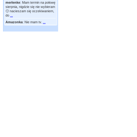
merlenke
:
Mam termin na połowę
sierpnia, nigdzie się nie wybieram
🙂 nacieszam się oczekiwaniem,
do
...
Amazonka
:
Nie mam tv.
...