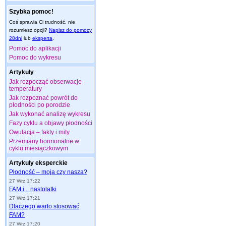
Szybka pomoc!
Coś sprawia Ci trudność, nie
rozumiesz opcji?
Napisz do pomocy
28dni
lub
eksperta
.
Pomoc do aplikacji
Pomoc do wykresu
Artykuły
Jak rozpocząć obserwacje
temperatury
Jak rozpoznać powrót do
płodności po porodzie
Jak wykonać analizę wykresu
Fazy cyklu a objawy płodności
Owulacja – fakty i mity
Przemiany hormonalne w
cyklu miesiączkowym
Artykuły eksperckie
Płodność – moja czy nasza?
27 Wrz 17:22
FAM i... nastolatki
27 Wrz 17:21
Dlaczego warto stosować
FAM?
27 Wrz 17:20