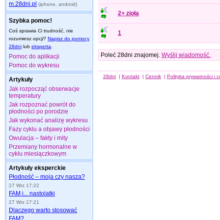
m.28dni.pl
(iphone, android)
2+ zioła
Szybka pomoc!
Coś sprawia Ci trudność, nie
1
rozumiesz opcji?
Napisz do pomocy
28dni
lub
eksperta
.
Poleć 28dni znajomej.
Wyślij wiadomość.
Pomoc do aplikacji
Pomoc do wykresu
28dni
|
Kontakt
|
Cennik
|
Polityka prywatności i 
Artykuły
Jak rozpocząć obserwacje
temperatury
Jak rozpoznać powrót do
płodności po porodzie
Jak wykonać analizę wykresu
Fazy cyklu a objawy płodności
Owulacja – fakty i mity
Przemiany hormonalne w
cyklu miesiączkowym
Artykuły eksperckie
Płodność – moja czy nasza?
27 Wrz 17:22
FAM i... nastolatki
27 Wrz 17:21
Dlaczego warto stosować
FAM?