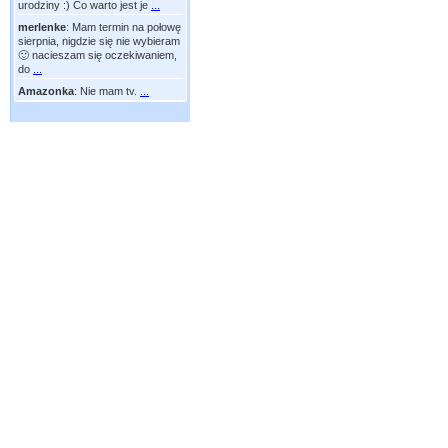
urodziny :) Co warto jest je
...
merlenke
:
Mam termin na połowę
sierpnia, nigdzie się nie wybieram
🙂 nacieszam się oczekiwaniem,
do
...
Amazonka
:
Nie mam tv.
...