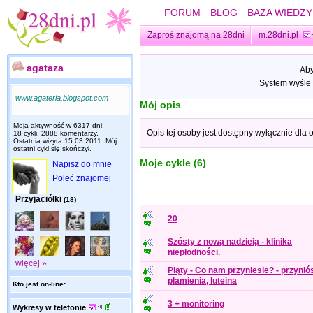
FORUM
BLOG
BAZA WIEDZY
Zaproś znajomą na 28dni
m.28dni.pl
agataza
Aby
System wyśle 
www.agateria.blogspot.com
Mój opis
Moja aktywność w 6317 dni:
Opis tej osoby jest dostępny wyłącznie dla
18 cykli, 2888 komentarzy.
Ostatnia wizyta
15.03.2011
. Mój
ostatni cykl się skończył.
Moje cykle (6)
Napisz do mnie
Poleć znajomej
Przyjaciółki
(18)
20
Szósty z nową nadzieją - klinika
niepłodności.
więcej »
Piąty - Co nam przyniesie? - przynió
plamienia, luteina
Kto jest on-line:
3 + monitoring
Wykresy w telefonie