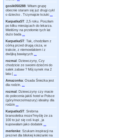
gosik050288
:
Witam grupę
obecnie staram się już drugi cykl
o dziecko . Trzymajcie kciuki
...
KarpatkaST
:
2,5 roku. Poszłam
po kilku miesiącach do lekarza.
Mieliśmy na przełomie tych lat
dużo bada
...
KarpatkaST
:
Tak, chodziłam z
córką przed drugą cisza, w
trakcie, z niemowlakiem i z
dwójką bawiących
...
rozmal
:
Dziewczyny, Czy
chodzicie ze swoimi dziećmi do
salek zabaw ? Mój synek ma 2
lata (
...
Amazonka
:
Osada Śnieżka jest
dla rodzin.
...
rozmal
:
Dziewczyny czy macie
do polecenia jakiś hotel w Polsce
(góry/morze/mazury) idealny dla
rodzin
...
KarpatkaST
:
Srebrna
bransoletka moze?myślę że za
100 to już się coś kupi , ja
kupowałam jako dodatek
...
merlenke
:
Szukam inspiracji na
preznet dla bliskiej koleżanki na