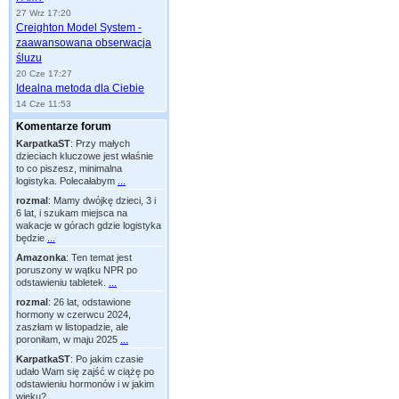
27 Wrz 17:20
Creighton Model System -
zaawansowana obserwacja
śluzu
20 Cze 17:27
Idealna metoda dla Ciebie
14 Cze 11:53
Komentarze forum
KarpatkaST
:
Przy małych
dzieciach kluczowe jest właśnie
to co piszesz, minimalna
logistyka. Polecałabym
...
rozmal
:
Mamy dwójkę dzieci, 3 i
6 lat, i szukam miejsca na
wakacje w górach gdzie logistyka
będzie
...
Amazonka
:
Ten temat jest
poruszony w wątku NPR po
odstawieniu tabletek.
...
rozmal
:
26 lat, odstawione
hormony w czerwcu 2024,
zaszłam w listopadzie, ale
poroniłam, w maju 2025
...
KarpatkaST
:
Po jakim czasie
udało Wam się zajść w ciążę po
odstawieniu hormonów i w jakim
wieku?
...