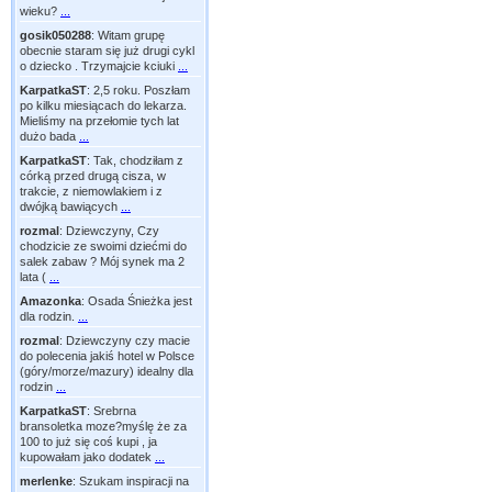
wieku?
...
gosik050288
:
Witam grupę
obecnie staram się już drugi cykl
o dziecko . Trzymajcie kciuki
...
KarpatkaST
:
2,5 roku. Poszłam
po kilku miesiącach do lekarza.
Mieliśmy na przełomie tych lat
dużo bada
...
KarpatkaST
:
Tak, chodziłam z
córką przed drugą cisza, w
trakcie, z niemowlakiem i z
dwójką bawiących
...
rozmal
:
Dziewczyny, Czy
chodzicie ze swoimi dziećmi do
salek zabaw ? Mój synek ma 2
lata (
...
Amazonka
:
Osada Śnieżka jest
dla rodzin.
...
rozmal
:
Dziewczyny czy macie
do polecenia jakiś hotel w Polsce
(góry/morze/mazury) idealny dla
rodzin
...
KarpatkaST
:
Srebrna
bransoletka moze?myślę że za
100 to już się coś kupi , ja
kupowałam jako dodatek
...
merlenke
:
Szukam inspiracji na