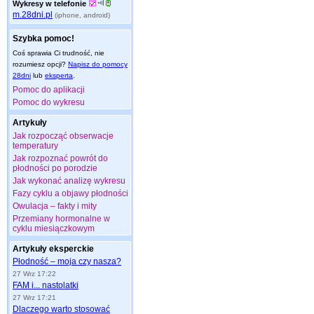
Wykresy w telefonie
m.28dni.pl
(iphone, android)
Szybka pomoc!
Coś sprawia Ci trudność, nie
rozumiesz opcji?
Napisz do pomocy
28dni
lub
eksperta
.
Pomoc do aplikacji
Pomoc do wykresu
Artykuły
Jak rozpocząć obserwacje
temperatury
Jak rozpoznać powrót do
płodności po porodzie
Jak wykonać analizę wykresu
Fazy cyklu a objawy płodności
Owulacja – fakty i mity
Przemiany hormonalne w
cyklu miesiączkowym
Artykuły eksperckie
Płodność – moja czy nasza?
27 Wrz 17:22
FAM i... nastolatki
27 Wrz 17:21
Dlaczego warto stosować