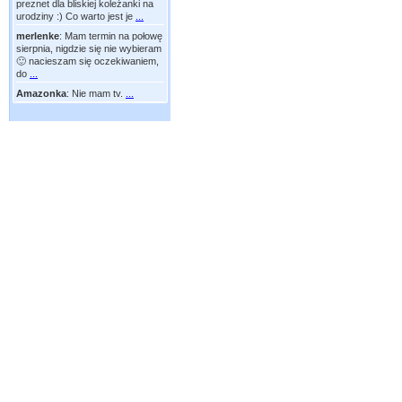
preznet dla bliskiej koleżanki na
urodziny :) Co warto jest je
...
merlenke
:
Mam termin na połowę
sierpnia, nigdzie się nie wybieram
🙂 nacieszam się oczekiwaniem,
do
...
Amazonka
:
Nie mam tv.
...