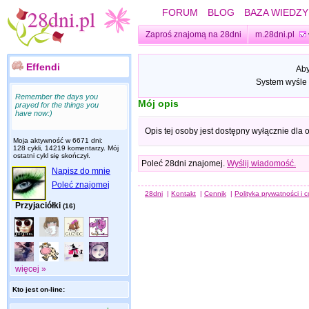
FORUM
BLOG
BAZA WIEDZY
Zaproś znajomą na 28dni
m.28dni.pl
Effendi
Aby
System wyśle 
Remember the days you
Mój opis
prayed for the things you
have now:)
Opis tej osoby jest dostępny wyłącznie dla
Moja aktywność w 6671 dni:
128 cykli, 14219 komentarzy. Mój
ostatni cykl się skończył.
Poleć 28dni znajomej.
Wyślij wiadomość.
Napisz do mnie
Poleć znajomej
28dni
|
Kontakt
|
Cennik
|
Polityka prywatności i 
Przyjaciółki
(16)
więcej »
Kto jest on-line: