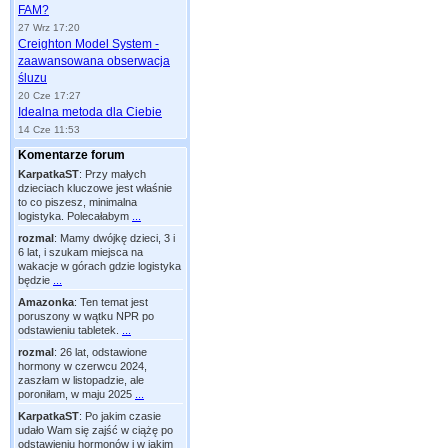
FAM?
27 Wrz 17:20
Creighton Model System -
zaawansowana obserwacja
śluzu
20 Cze 17:27
Idealna metoda dla Ciebie
14 Cze 11:53
Komentarze forum
KarpatkaST
:
Przy małych
dzieciach kluczowe jest właśnie
to co piszesz, minimalna
logistyka. Polecałabym
...
rozmal
:
Mamy dwójkę dzieci, 3 i
6 lat, i szukam miejsca na
wakacje w górach gdzie logistyka
będzie
...
Amazonka
:
Ten temat jest
poruszony w wątku NPR po
odstawieniu tabletek.
...
rozmal
:
26 lat, odstawione
hormony w czerwcu 2024,
zaszłam w listopadzie, ale
poroniłam, w maju 2025
...
KarpatkaST
:
Po jakim czasie
udało Wam się zajść w ciążę po
odstawieniu hormonów i w jakim