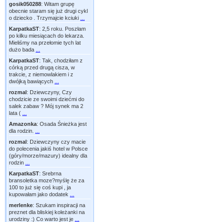
gosik050288
:
Witam grupę
obecnie staram się już drugi cykl
o dziecko . Trzymajcie kciuki
...
KarpatkaST
:
2,5 roku. Poszłam
po kilku miesiącach do lekarza.
Mieliśmy na przełomie tych lat
dużo bada
...
KarpatkaST
:
Tak, chodziłam z
córką przed drugą cisza, w
trakcie, z niemowlakiem i z
dwójką bawiących
...
rozmal
:
Dziewczyny, Czy
chodzicie ze swoimi dziećmi do
salek zabaw ? Mój synek ma 2
lata (
...
Amazonka
:
Osada Śnieżka jest
dla rodzin.
...
rozmal
:
Dziewczyny czy macie
do polecenia jakiś hotel w Polsce
(góry/morze/mazury) idealny dla
rodzin
...
KarpatkaST
:
Srebrna
bransoletka moze?myślę że za
100 to już się coś kupi , ja
kupowałam jako dodatek
...
merlenke
:
Szukam inspiracji na
preznet dla bliskiej koleżanki na
urodziny :) Co warto jest je
...