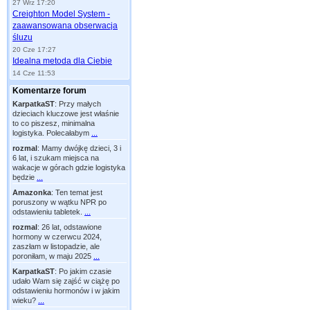
27 Wrz 17:20
Creighton Model System -
zaawansowana obserwacja
śluzu
20 Cze 17:27
Idealna metoda dla Ciebie
14 Cze 11:53
Komentarze forum
KarpatkaST
:
Przy małych
dzieciach kluczowe jest właśnie
to co piszesz, minimalna
logistyka. Polecałabym
...
rozmal
:
Mamy dwójkę dzieci, 3 i
6 lat, i szukam miejsca na
wakacje w górach gdzie logistyka
będzie
...
Amazonka
:
Ten temat jest
poruszony w wątku NPR po
odstawieniu tabletek.
...
rozmal
:
26 lat, odstawione
hormony w czerwcu 2024,
zaszłam w listopadzie, ale
poroniłam, w maju 2025
...
KarpatkaST
:
Po jakim czasie
udało Wam się zajść w ciążę po
odstawieniu hormonów i w jakim
wieku?
...