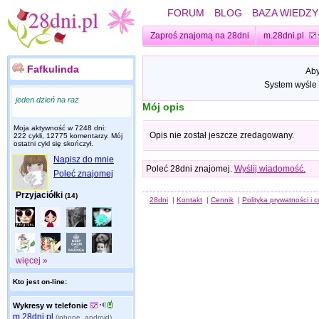
FORUM
BLOG
BAZA WIEDZY
Zaproś znajomą na 28dni
m.28dni.pl
Fafkulinda
Aby
System wyśle 
jeden dzień na raz
Mój opis
Moja aktywność w 7248 dni:
Opis nie został jeszcze zredagowany.
222 cykli, 12775 komentarzy. Mój
ostatni cykl się skończył.
Napisz do mnie
Poleć 28dni znajomej.
Wyślij wiadomość.
Poleć znajomej
Przyjaciółki
(14)
28dni
|
Kontakt
|
Cennik
|
Polityka prywatności i 
więcej »
Kto jest on-line:
Wykresy w telefonie
m.28dni.pl
(iphone, android)