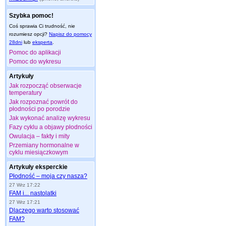
Szybka pomoc!
Coś sprawia Ci trudność, nie
rozumiesz opcji?
Napisz do pomocy
28dni
lub
eksperta
.
Pomoc do aplikacji
Pomoc do wykresu
Artykuły
Jak rozpocząć obserwacje
temperatury
Jak rozpoznać powrót do
płodności po porodzie
Jak wykonać analizę wykresu
Fazy cyklu a objawy płodności
Owulacja – fakty i mity
Przemiany hormonalne w
cyklu miesiączkowym
Artykuły eksperckie
Płodność – moja czy nasza?
27 Wrz 17:22
FAM i... nastolatki
27 Wrz 17:21
Dlaczego warto stosować
FAM?