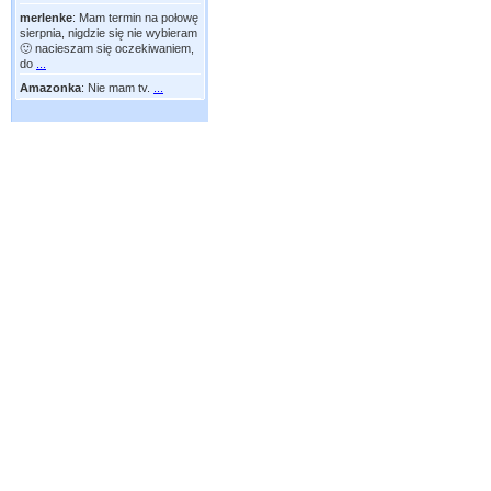
merlenke
:
Mam termin na połowę
sierpnia, nigdzie się nie wybieram
🙂 nacieszam się oczekiwaniem,
do
...
Amazonka
:
Nie mam tv.
...