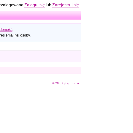
ezalogowana
Zaloguj się
lub
Zarejestruj się
adomość
.
es email tej osoby.
© 28dni.pl sp. z o.o.