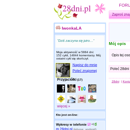
FOR
Zaproś zna
IwonkaLA
"Dziś zaczyna się jutro...."
Mój opis
Moja aktywność w 5884 dni:
Opis tej os
152 cykli, 14844 komentarzy. Mój
ostatni cykl się skończył.
Napisz do mnie
Poleć 28dni
Poleć znajomej
Przyjaciółki
(17)
28dni
|
Kont
więcej »
Kto jest on-line:
Wykresy w telefonie
m.28dni.pl
(iphone, android)