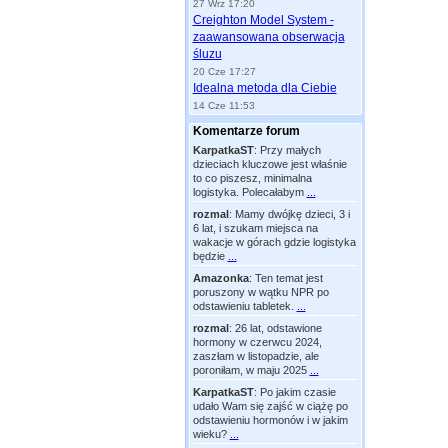
27 Wrz 17:20
Creighton Model System -
zaawansowana obserwacja
śluzu
20 Cze 17:27
Idealna metoda dla Ciebie
14 Cze 11:53
Komentarze forum
KarpatkaST
:
Przy małych
dzieciach kluczowe jest właśnie
to co piszesz, minimalna
logistyka. Polecałabym
...
rozmal
:
Mamy dwójkę dzieci, 3 i
6 lat, i szukam miejsca na
wakacje w górach gdzie logistyka
będzie
...
Amazonka
:
Ten temat jest
poruszony w wątku NPR po
odstawieniu tabletek.
...
rozmal
:
26 lat, odstawione
hormony w czerwcu 2024,
zaszłam w listopadzie, ale
poroniłam, w maju 2025
...
KarpatkaST
:
Po jakim czasie
udało Wam się zajść w ciążę po
odstawieniu hormonów i w jakim
wieku?
...