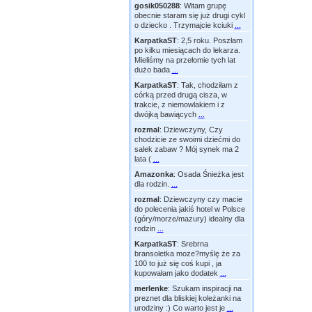
gosik050288
:
Witam grupę
obecnie staram się już drugi cykl
o dziecko . Trzymajcie kciuki
...
KarpatkaST
:
2,5 roku. Poszłam
po kilku miesiącach do lekarza.
Mieliśmy na przełomie tych lat
dużo bada
...
KarpatkaST
:
Tak, chodziłam z
córką przed drugą cisza, w
trakcie, z niemowlakiem i z
dwójką bawiących
...
rozmal
:
Dziewczyny, Czy
chodzicie ze swoimi dziećmi do
salek zabaw ? Mój synek ma 2
lata (
...
Amazonka
:
Osada Śnieżka jest
dla rodzin.
...
rozmal
:
Dziewczyny czy macie
do polecenia jakiś hotel w Polsce
(góry/morze/mazury) idealny dla
rodzin
...
KarpatkaST
:
Srebrna
bransoletka moze?myślę że za
100 to już się coś kupi , ja
kupowałam jako dodatek
...
merlenke
:
Szukam inspiracji na
preznet dla bliskiej koleżanki na
urodziny :) Co warto jest je
...