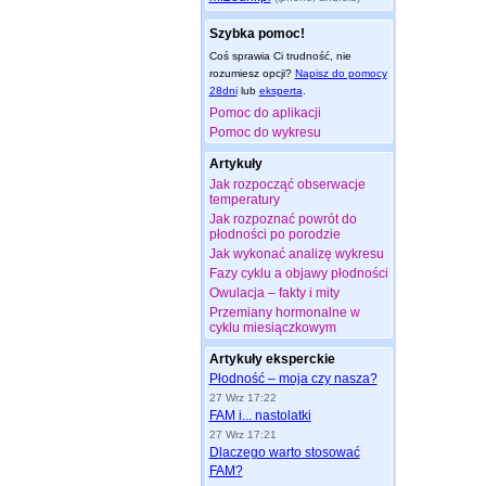
Szybka pomoc!
Coś sprawia Ci trudność, nie
rozumiesz opcji?
Napisz do pomocy
28dni
lub
eksperta
.
Pomoc do aplikacji
Pomoc do wykresu
Artykuły
Jak rozpocząć obserwacje
temperatury
Jak rozpoznać powrót do
płodności po porodzie
Jak wykonać analizę wykresu
Fazy cyklu a objawy płodności
Owulacja – fakty i mity
Przemiany hormonalne w
cyklu miesiączkowym
Artykuły eksperckie
Płodność – moja czy nasza?
27 Wrz 17:22
FAM i... nastolatki
27 Wrz 17:21
Dlaczego warto stosować
FAM?