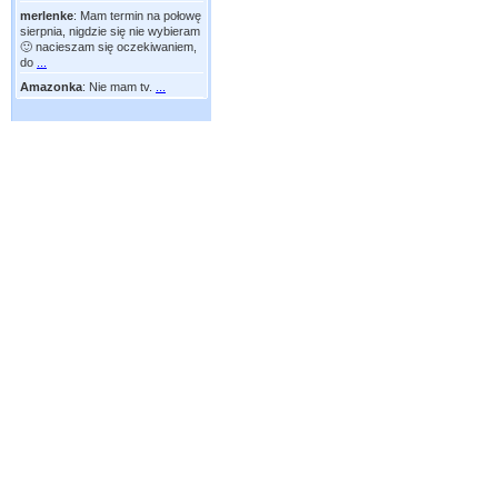
merlenke
:
Mam termin na połowę
sierpnia, nigdzie się nie wybieram
🙂 nacieszam się oczekiwaniem,
do
...
Amazonka
:
Nie mam tv.
...