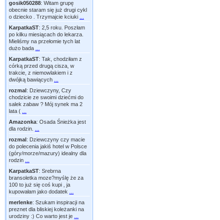
gosik050288
:
Witam grupę
obecnie staram się już drugi cykl
o dziecko . Trzymajcie kciuki
...
KarpatkaST
:
2,5 roku. Poszłam
po kilku miesiącach do lekarza.
Mieliśmy na przełomie tych lat
dużo bada
...
KarpatkaST
:
Tak, chodziłam z
córką przed drugą cisza, w
trakcie, z niemowlakiem i z
dwójką bawiących
...
rozmal
:
Dziewczyny, Czy
chodzicie ze swoimi dziećmi do
salek zabaw ? Mój synek ma 2
lata (
...
Amazonka
:
Osada Śnieżka jest
dla rodzin.
...
rozmal
:
Dziewczyny czy macie
do polecenia jakiś hotel w Polsce
(góry/morze/mazury) idealny dla
rodzin
...
KarpatkaST
:
Srebrna
bransoletka moze?myślę że za
100 to już się coś kupi , ja
kupowałam jako dodatek
...
merlenke
:
Szukam inspiracji na
preznet dla bliskiej koleżanki na
urodziny :) Co warto jest je
...