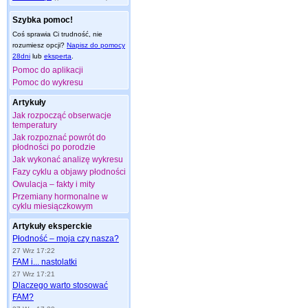
Szybka pomoc!
Coś sprawia Ci trudność, nie
rozumiesz opcji?
Napisz do pomocy
28dni
lub
eksperta
.
Pomoc do aplikacji
Pomoc do wykresu
Artykuły
Jak rozpocząć obserwacje
temperatury
Jak rozpoznać powrót do
płodności po porodzie
Jak wykonać analizę wykresu
Fazy cyklu a objawy płodności
Owulacja – fakty i mity
Przemiany hormonalne w
cyklu miesiączkowym
Artykuły eksperckie
Płodność – moja czy nasza?
27 Wrz 17:22
FAM i... nastolatki
27 Wrz 17:21
Dlaczego warto stosować
FAM?