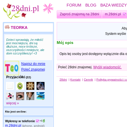
FORUM
BLOG
BAZA WIEDZY
Zaproś znajomą na 28dni
m.28dni.pl
TEORKA
Aby
System wyśle 
Dzieci sprawiają, że miłość
Mój opis
jest mocniejsza, dni są
dłuższe, noce krótsze,
oszczędności mniejsze, ale
dom szczęśliwszy! <3
Opis tej osoby jest dostępny wyłącznie dla
Napisz do mnie
Poleć 28dni znajomej.
Wyślij wiadomość.
Poleć znajomej
Przyjaciółki
(22)
28dni
|
Kontakt
|
Cennik
|
Polityka prywatności i 
więcej »
Kto jest on-line:
Wykresy w telefonie
m.28dni.pl
(iphone, android)