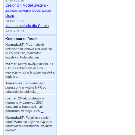
27 Wrz 17:20
Creighton Model System -
zaawansowana obserwacja
śluzu
20 Cze 17:27
Idealna metoda dla Ciebie
14 Cze 11:53
Komentarze forum
KarpatkaST
:
Przy małych
dzieciach kluczowe jest właśnie
to co piszesz, minimalna
logistyka. Polecałabym
...
rozmal
:
Mamy dwójkę dzieci, 3 i
6 lat, i szukam miejsca na
wakacje w górach gdzie logistyka
będzie
...
Amazonka
:
Ten temat jest
poruszony w wątku NPR po
odstawieniu tabletek.
...
rozmal
:
26 lat, odstawione
hormony w czerwcu 2024,
zaszłam w listopadzie, ale
poroniłam, w maju 2025
...
KarpatkaST
:
Po jakim czasie
udało Wam się zajść w ciążę po
odstawieniu hormonów i w jakim
wieku?
...