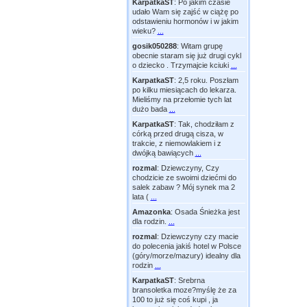
KarpatkaST
:
Po jakim czasie
udało Wam się zajść w ciążę po
odstawieniu hormonów i w jakim
wieku?
...
gosik050288
:
Witam grupę
obecnie staram się już drugi cykl
o dziecko . Trzymajcie kciuki
...
KarpatkaST
:
2,5 roku. Poszłam
po kilku miesiącach do lekarza.
Mieliśmy na przełomie tych lat
dużo bada
...
KarpatkaST
:
Tak, chodziłam z
córką przed drugą cisza, w
trakcie, z niemowlakiem i z
dwójką bawiących
...
rozmal
:
Dziewczyny, Czy
chodzicie ze swoimi dziećmi do
salek zabaw ? Mój synek ma 2
lata (
...
Amazonka
:
Osada Śnieżka jest
dla rodzin.
...
rozmal
:
Dziewczyny czy macie
do polecenia jakiś hotel w Polsce
(góry/morze/mazury) idealny dla
rodzin
...
KarpatkaST
:
Srebrna
bransoletka moze?myślę że za
100 to już się coś kupi , ja