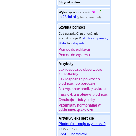
Kto jest on-line:
Wykresy w telefonie
m.28dni.pl
(iphone, android)
Szybka pomoc!
Coś sprawia Ci trudność, nie
rozumiesz opcji?
Napisz do pomocy
28dni
lub
eksperta
.
Pomoc do aplikacji
Pomoc do wykresu
Artykuły
Jak rozpocząć obserwacje
temperatury
Jak rozpoznać powrót do
płodności po porodzie
Jak wykonać analizę wykresu
Fazy cyklu a objawy płodności
Owulacja – fakty i mity
Przemiany hormonalne w
cyklu miesiączkowym
Artykuły eksperckie
Płodność – moja czy nasza?
27 Wrz 17:22
FAM i... nastolatki