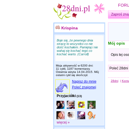
FOR
Zaproś zna
Krispina
Boje się, że pewnego dnia
Mój opis
stracę to wszystko co nie
dość kochałem. Pamiętaj i nie
wahaj się kochać tego co
kochać warto. (Carroll)
Opis tej os
Moja aktywność w 6200 dni:
Poleć 28dni
11 cykli, 1187 komentarzy.
Ostatnia wizyta
14.04.2015
. Mój
ostatni cykl się skończył.
28dni
|
Kont
Napisz do mnie
Poleć znajomej
Przyjaciółki
(13)
więcej »