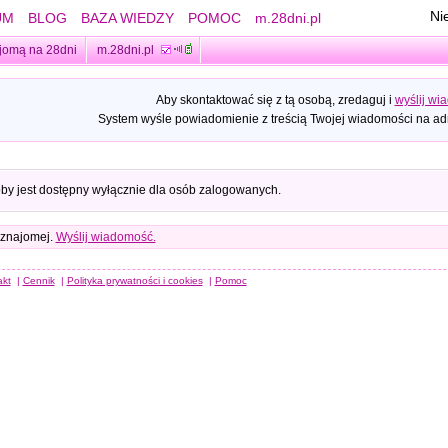
Ni
UM
BLOG
BAZA WIEDZY
POMOC
m.28dni.pl
jomą na 28dni
m.28dni.pl
Aby skontaktować się z tą osobą, zredaguj i
wyślij wi
System wyśle powiadomienie z treścią Twojej wiadomości na adr
oby jest dostępny wyłącznie dla osób zalogowanych.
 znajomej.
Wyślij wiadomość.
akt
|
Cennik
|
Polityka prywatności i cookies
|
Pomoc