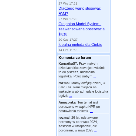
27 Wrz 17:21
Dlaczego warto stosować
FAM?
27 Wrz 17:20
Creighton Model System -
zaawansowana obserwacja
śluzu
20 Cze 17:27
Idealna metoda dla Ciebie
14 Cze 11:53
Komentarze forum
KarpatkaST
:
Przy małych
dzieciach kluczowe jest właśnie
to co piszesz, minimalna
logistyka. Polecałabym
...
rozmal
:
Mamy dwójkę dzieci, 3 i
6 lat, i szukam miejsca na
wakacje w górach gdzie logistyka
będzie
...
Amazonka
:
Ten temat jest
poruszony w wątku NPR po
odstawieniu tabletek.
...
rozmal
:
26 lat, odstawione
hormony w czerwcu 2024,
zaszłam w listopadzie, ale
poroniłam, w maju 2025
...