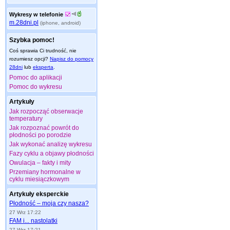
Wykresy w telefonie
m.28dni.pl
(iphone, android)
Szybka pomoc!
Coś sprawia Ci trudność, nie
rozumiesz opcji?
Napisz do pomocy
28dni
lub
eksperta
.
Pomoc do aplikacji
Pomoc do wykresu
Artykuły
Jak rozpocząć obserwacje
temperatury
Jak rozpoznać powrót do
płodności po porodzie
Jak wykonać analizę wykresu
Fazy cyklu a objawy płodności
Owulacja – fakty i mity
Przemiany hormonalne w
cyklu miesiączkowym
Artykuły eksperckie
Płodność – moja czy nasza?
27 Wrz 17:22
FAM i... nastolatki
27 Wrz 17:21