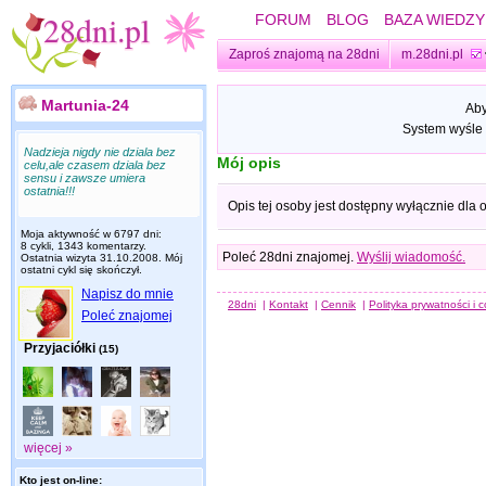
FORUM
BLOG
BAZA WIEDZY
Zaproś znajomą na 28dni
m.28dni.pl
Martunia-24
Aby
System wyśle 
Nadzieja nigdy nie dziala bez
Mój opis
celu,ale czasem dziala bez
sensu i zawsze umiera
ostatnia!!!
Opis tej osoby jest dostępny wyłącznie dla
Moja aktywność w 6797 dni:
8 cykli, 1343 komentarzy.
Poleć 28dni znajomej.
Wyślij wiadomość.
Ostatnia wizyta
31.10.2008
. Mój
ostatni cykl się skończył.
Napisz do mnie
28dni
|
Kontakt
|
Cennik
|
Polityka prywatności i 
Poleć znajomej
Przyjaciółki
(15)
więcej »
Kto jest on-line: