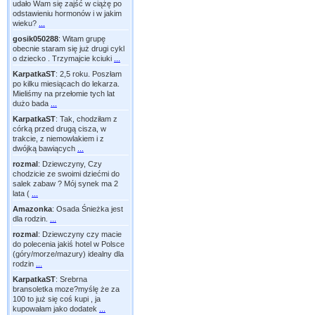
udało Wam się zajść w ciążę po
odstawieniu hormonów i w jakim
wieku?
...
gosik050288
:
Witam grupę
obecnie staram się już drugi cykl
o dziecko . Trzymajcie kciuki
...
KarpatkaST
:
2,5 roku. Poszłam
po kilku miesiącach do lekarza.
Mieliśmy na przełomie tych lat
dużo bada
...
KarpatkaST
:
Tak, chodziłam z
córką przed drugą cisza, w
trakcie, z niemowlakiem i z
dwójką bawiących
...
rozmal
:
Dziewczyny, Czy
chodzicie ze swoimi dziećmi do
salek zabaw ? Mój synek ma 2
lata (
...
Amazonka
:
Osada Śnieżka jest
dla rodzin.
...
rozmal
:
Dziewczyny czy macie
do polecenia jakiś hotel w Polsce
(góry/morze/mazury) idealny dla
rodzin
...
KarpatkaST
:
Srebrna
bransoletka moze?myślę że za
100 to już się coś kupi , ja
kupowałam jako dodatek
...