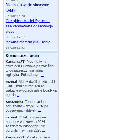
Dlaczego warto stosować
FAM?
27 Wrz 17:20
Creighton Model System -
zaawansowana obserwacja
śluzu
20 Cze 17:27
Idealna metoda dla Ciebie
14 Cze 11:53
Komentarze forum
KarpatkaST
:
Przy małych
dzieciach kluczowe jest właśnie
to co piszesz, minimalna
logistyka. Polecałabym
...
rozmal
:
Mamy dwójkę dzieci, 3 i
6 lat, i szukam miejsca na
wakacje w górach gdzie logistyka
będzie
...
Amazonka
:
Ten temat jest
poruszony w wątku NPR po
odstawieniu tabletek.
...
rozmal
:
26 lat, odstawione
hormony w czerwcu 2024,
zaszłam w listopadzie, ale
poroniłam, w maju 2025
...
KarpatkaST
:
Po jakim czasie