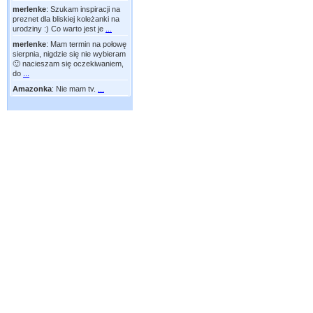
merlenke
:
Szukam inspiracji na
preznet dla bliskiej koleżanki na
urodziny :) Co warto jest je
...
merlenke
:
Mam termin na połowę
sierpnia, nigdzie się nie wybieram
🙂 nacieszam się oczekiwaniem,
do
...
Amazonka
:
Nie mam tv.
...