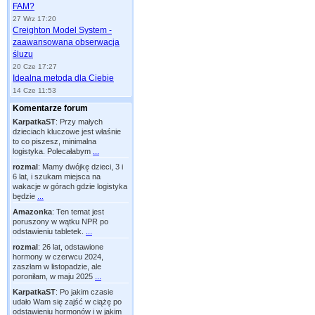
FAM?
27 Wrz 17:20
Creighton Model System -
zaawansowana obserwacja
śluzu
20 Cze 17:27
Idealna metoda dla Ciebie
14 Cze 11:53
Komentarze forum
KarpatkaST
:
Przy małych
dzieciach kluczowe jest właśnie
to co piszesz, minimalna
logistyka. Polecałabym
...
rozmal
:
Mamy dwójkę dzieci, 3 i
6 lat, i szukam miejsca na
wakacje w górach gdzie logistyka
będzie
...
Amazonka
:
Ten temat jest
poruszony w wątku NPR po
odstawieniu tabletek.
...
rozmal
:
26 lat, odstawione
hormony w czerwcu 2024,
zaszłam w listopadzie, ale
poroniłam, w maju 2025
...
KarpatkaST
:
Po jakim czasie
udało Wam się zajść w ciążę po
odstawieniu hormonów i w jakim