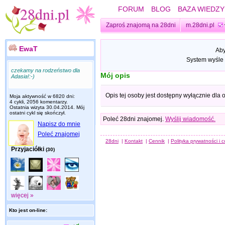
FORUM
BLOG
BAZA WIEDZY
Zaproś znajomą na 28dni
m.28dni.pl
EwaT
Aby
System wyśle 
czekamy na rodzeństwo dla
Mój opis
Adasia!:-)
Opis tej osoby jest dostępny wyłącznie dla
Moja aktywność w 6820 dni:
4 cykli, 2056 komentarzy.
Ostatnia wizyta
30.04.2014
. Mój
ostatni cykl się skończył.
Poleć 28dni znajomej.
Wyślij wiadomość.
Napisz do mnie
Poleć znajomej
28dni
|
Kontakt
|
Cennik
|
Polityka prywatności i 
Przyjaciółki
(30)
więcej »
Kto jest on-line: