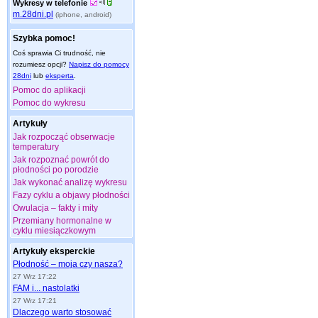
Wykresy w telefonie
m.28dni.pl
(iphone, android)
Szybka pomoc!
Coś sprawia Ci trudność, nie
rozumiesz opcji?
Napisz do pomocy
28dni
lub
eksperta
.
Pomoc do aplikacji
Pomoc do wykresu
Artykuły
Jak rozpocząć obserwacje
temperatury
Jak rozpoznać powrót do
płodności po porodzie
Jak wykonać analizę wykresu
Fazy cyklu a objawy płodności
Owulacja – fakty i mity
Przemiany hormonalne w
cyklu miesiączkowym
Artykuły eksperckie
Płodność – moja czy nasza?
27 Wrz 17:22
FAM i... nastolatki
27 Wrz 17:21
Dlaczego warto stosować