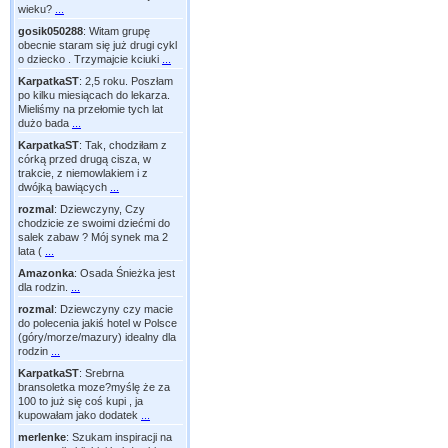
wieku?
...
gosik050288
:
Witam grupę
obecnie staram się już drugi cykl
o dziecko . Trzymajcie kciuki
...
KarpatkaST
:
2,5 roku. Poszłam
po kilku miesiącach do lekarza.
Mieliśmy na przełomie tych lat
dużo bada
...
KarpatkaST
:
Tak, chodziłam z
córką przed drugą cisza, w
trakcie, z niemowlakiem i z
dwójką bawiących
...
rozmal
:
Dziewczyny, Czy
chodzicie ze swoimi dziećmi do
salek zabaw ? Mój synek ma 2
lata (
...
Amazonka
:
Osada Śnieżka jest
dla rodzin.
...
rozmal
:
Dziewczyny czy macie
do polecenia jakiś hotel w Polsce
(góry/morze/mazury) idealny dla
rodzin
...
KarpatkaST
:
Srebrna
bransoletka moze?myślę że za
100 to już się coś kupi , ja
kupowałam jako dodatek
...
merlenke
:
Szukam inspiracji na