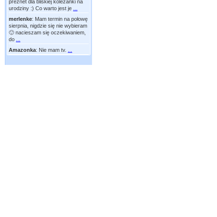
preznet dla bliskiej koleżanki na
urodziny :) Co warto jest je
...
merlenke
:
Mam termin na połowę
sierpnia, nigdzie się nie wybieram
🙂 nacieszam się oczekiwaniem,
do
...
Amazonka
:
Nie mam tv.
...