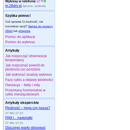
Wykresy w telefonie
m.28dni.pl
(iphone, android)
Szybka pomoc!
Coś sprawia Ci trudność, nie
rozumiesz opcji?
Napisz do pomocy
28dni
lub
eksperta
.
Pomoc do aplikacji
Pomoc do wykresu
Artykuły
Jak rozpocząć obserwacje
temperatury
Jak rozpoznać powrót do
płodności po porodzie
Jak wykonać analizę wykresu
Fazy cyklu a objawy płodności
Owulacja – fakty i mity
Przemiany hormonalne w
cyklu miesiączkowym
Artykuły eksperckie
Płodność – moja czy nasza?
27 Wrz 17:22
FAM i... nastolatki
27 Wrz 17:21
Dlaczego warto stosować