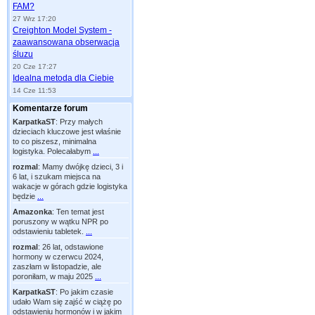
FAM?
27 Wrz 17:20
Creighton Model System -
zaawansowana obserwacja
śluzu
20 Cze 17:27
Idealna metoda dla Ciebie
14 Cze 11:53
Komentarze forum
KarpatkaST
:
Przy małych
dzieciach kluczowe jest właśnie
to co piszesz, minimalna
logistyka. Polecałabym
...
rozmal
:
Mamy dwójkę dzieci, 3 i
6 lat, i szukam miejsca na
wakacje w górach gdzie logistyka
będzie
...
Amazonka
:
Ten temat jest
poruszony w wątku NPR po
odstawieniu tabletek.
...
rozmal
:
26 lat, odstawione
hormony w czerwcu 2024,
zaszłam w listopadzie, ale
poroniłam, w maju 2025
...
KarpatkaST
:
Po jakim czasie
udało Wam się zajść w ciążę po
odstawieniu hormonów i w jakim