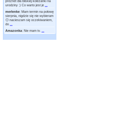
preznet dla bliskiej koleżanki na
urodziny :) Co warto jest je
...
merlenke
:
Mam termin na połowę
sierpnia, nigdzie się nie wybieram
🙂 nacieszam się oczekiwaniem,
do
...
Amazonka
:
Nie mam tv.
...