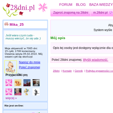
FORUM
BLOG
BAZA WIEDZY
Zaproś znajomą na 28dni
m.28dni.pl
Mika_25
Aby
System wyśle 
Jeśli wiara czyni cuda -
Mój opis
muszę wierzyć, że się uda :)
Opis tej osoby jest dostępny wyłącznie dla
Moja aktywność w 7065 dni:
15 cykli, 1708 komentarzy.
Ostatnia wizyta
05.02.2010
. Mój
ostatni cykl się skończył.
Poleć 28dni znajomej.
Wyślij wiadomość.
Napisz do mnie
Poleć znajomej
28dni
|
Kontakt
|
Cennik
|
Polityka prywatności i 
Przyjaciółki
(39)
więcej »
Kto jest on-line: