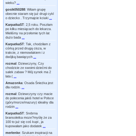
wieku?
...
gosik050288
:
Witam grupę
obecnie staram się już drugi cykl
o dziecko . Trzymajcie kciuki
...
KarpatkaST
:
2,5 roku. Poszłam
po kilku miesiącach do lekarza.
Mieliśmy na przełomie tych lat
dużo bada
...
KarpatkaST
:
Tak, chodziłam z
córką przed drugą cisza, w
trakcie, z niemowlakiem i z
dwójką bawiących
...
rozmal
:
Dziewczyny, Czy
chodzicie ze swoimi dziećmi do
salek zabaw ? Mój synek ma 2
lata (
...
Amazonka
:
Osada Śnieżka jest
dla rodzin.
...
rozmal
:
Dziewczyny czy macie
do polecenia jakiś hotel w Polsce
(góry/morze/mazury) idealny dla
rodzin
...
KarpatkaST
:
Srebrna
bransoletka moze?myślę że za
100 to już się coś kupi , ja
kupowałam jako dodatek
...
merlenke
:
Szukam inspiracji na