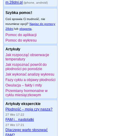
m.28dni.pl
(iphone, android)
Szybka pomoc!
Coś sprawia Ci trudność, nie
rozumiesz opcji?
Napisz do pomocy
28dni
lub
eksperta
.
Pomoc do aplikacji
Pomoc do wykresu
Artykuły
Jak rozpocząć obserwacje
temperatury
Jak rozpoznać powrót do
płodności po porodzie
Jak wykonać analizę wykresu
Fazy cyklu a objawy płodności
Owulacja – fakty i mity
Przemiany hormonalne w
cyklu miesiączkowym
Artykuły eksperckie
Płodność – moja czy nasza?
27 Wrz 17:22
FAM i... nastolatki
27 Wrz 17:21
Dlaczego warto stosować
FAM?