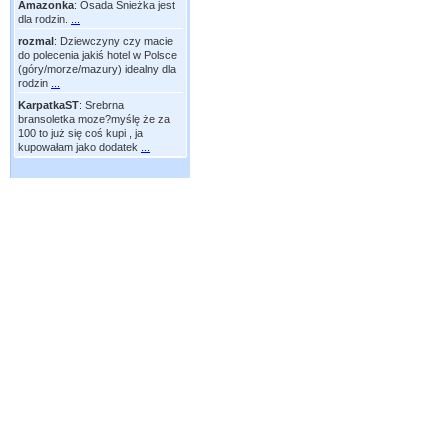
Amazonka
:
Osada Śnieżka jest
dla rodzin.
...
rozmal
:
Dziewczyny czy macie
do polecenia jakiś hotel w Polsce
(góry/morze/mazury) idealny dla
rodzin
...
KarpatkaST
:
Srebrna
bransoletka moze?myślę że za
100 to już się coś kupi , ja
kupowałam jako dodatek
...