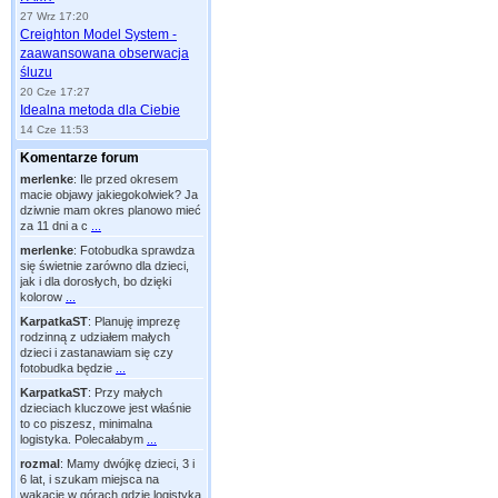
27 Wrz 17:20
Creighton Model System -
zaawansowana obserwacja
śluzu
20 Cze 17:27
Idealna metoda dla Ciebie
14 Cze 11:53
Komentarze forum
merlenke
:
Ile przed okresem
macie objawy jakiegokolwiek? Ja
dziwnie mam okres planowo mieć
za 11 dni a c
...
merlenke
:
Fotobudka sprawdza
się świetnie zarówno dla dzieci,
jak i dla dorosłych, bo dzięki
kolorow
...
KarpatkaST
:
Planuję imprezę
rodzinną z udziałem małych
dzieci i zastanawiam się czy
fotobudka będzie
...
KarpatkaST
:
Przy małych
dzieciach kluczowe jest właśnie
to co piszesz, minimalna
logistyka. Polecałabym
...
rozmal
:
Mamy dwójkę dzieci, 3 i
6 lat, i szukam miejsca na
wakacje w górach gdzie logistyka