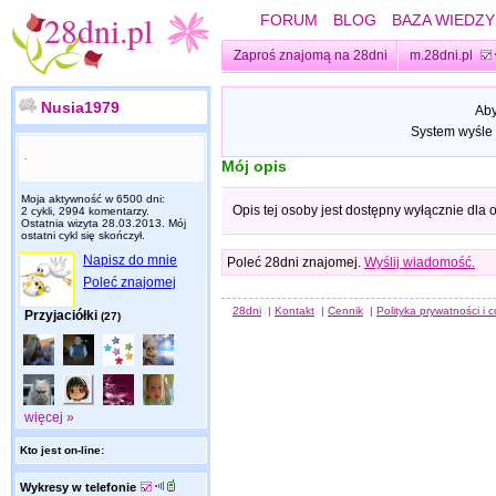
FORUM
BLOG
BAZA WIEDZY
Zaproś znajomą na 28dni
m.28dni.pl
Nusia1979
Aby
System wyśle 
.
Mój opis
Moja aktywność w 6500 dni:
Opis tej osoby jest dostępny wyłącznie dla
2 cykli, 2994 komentarzy.
Ostatnia wizyta
28.03.2013
. Mój
ostatni cykl się skończył.
Napisz do mnie
Poleć 28dni znajomej.
Wyślij wiadomość.
Poleć znajomej
28dni
|
Kontakt
|
Cennik
|
Polityka prywatności i 
Przyjaciółki
(27)
więcej »
Kto jest on-line:
Wykresy w telefonie