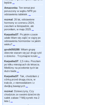
będzie
...
Amazonka
:
Ten temat jest
poruszony w wątku NPR po
odstawieniu tabletek.
...
rozmal
:
26 lat, odstawione
hormony w czerwcu 2024,
zaszłam w listopadzie, ale
poroniłam, w maju 2025
...
KarpatkaST
:
Po jakim czasie
udało Wam się zajść w ciążę po
odstawieniu hormonów i w jakim
wieku?
...
gosik050288
:
Witam grupę
obecnie staram się już drugi cykl
o dziecko . Trzymajcie kciuki
...
KarpatkaST
:
2,5 roku. Poszłam
po kilku miesiącach do lekarza.
Mieliśmy na przełomie tych lat
dużo bada
...
KarpatkaST
:
Tak, chodziłam z
córką przed drugą cisza, w
trakcie, z niemowlakiem i z
dwójką bawiących
...
rozmal
:
Dziewczyny, Czy
chodzicie ze swoimi dziećmi do
salek zabaw ? Mój synek ma 2
lata (
...