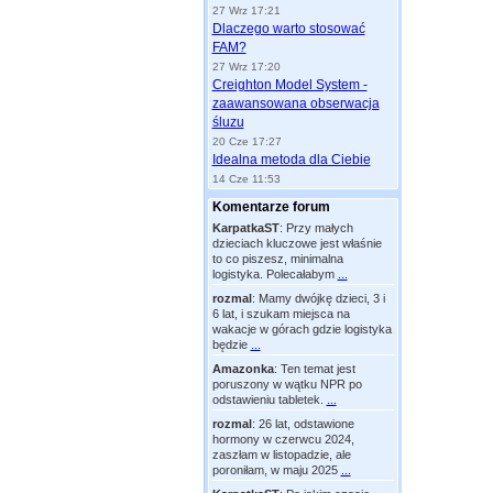
27 Wrz 17:21
Dlaczego warto stosować
FAM?
27 Wrz 17:20
Creighton Model System -
zaawansowana obserwacja
śluzu
20 Cze 17:27
Idealna metoda dla Ciebie
14 Cze 11:53
Komentarze forum
KarpatkaST
:
Przy małych
dzieciach kluczowe jest właśnie
to co piszesz, minimalna
logistyka. Polecałabym
...
rozmal
:
Mamy dwójkę dzieci, 3 i
6 lat, i szukam miejsca na
wakacje w górach gdzie logistyka
będzie
...
Amazonka
:
Ten temat jest
poruszony w wątku NPR po
odstawieniu tabletek.
...
rozmal
:
26 lat, odstawione
hormony w czerwcu 2024,
zaszłam w listopadzie, ale
poroniłam, w maju 2025
...