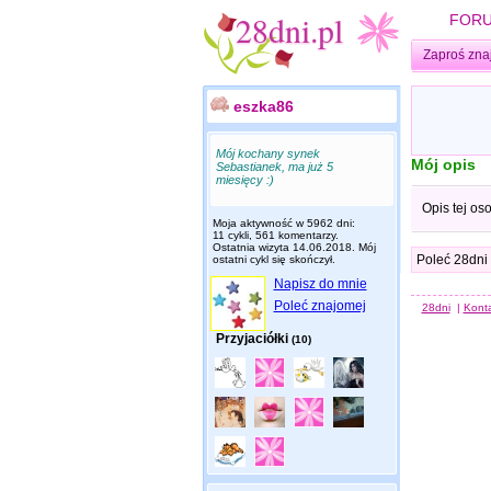
FOR
Zaproś zna
eszka86
Mój kochany synek
Mój opis
Sebastianek, ma już 5
miesięcy :)
Opis tej os
Moja aktywność w 5962 dni:
11 cykli, 561 komentarzy.
Ostatnia wizyta
14.06.2018
. Mój
Poleć 28dni
ostatni cykl się skończył.
Napisz do mnie
Poleć znajomej
28dni
|
Kont
Przyjaciółki
(10)