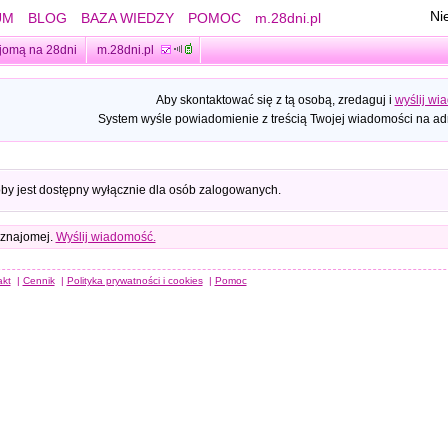
Ni
UM
BLOG
BAZA WIEDZY
POMOC
m.28dni.pl
jomą na 28dni
m.28dni.pl
Aby skontaktować się z tą osobą, zredaguj i
wyślij wi
System wyśle powiadomienie z treścią Twojej wiadomości na adr
oby jest dostępny wyłącznie dla osób zalogowanych.
 znajomej.
Wyślij wiadomość.
akt
|
Cennik
|
Polityka prywatności i cookies
|
Pomoc