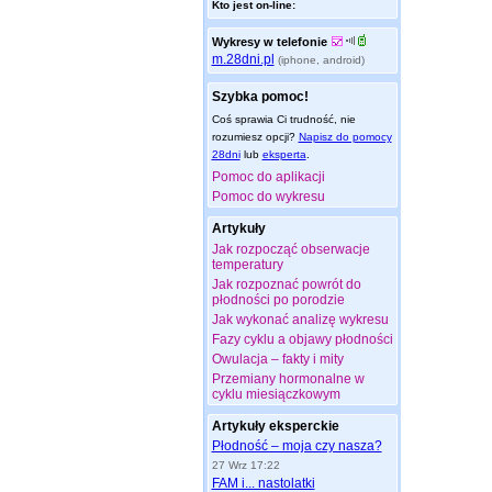
Kto jest on-line:
Wykresy w telefonie
m.28dni.pl
(iphone, android)
Szybka pomoc!
Coś sprawia Ci trudność, nie
rozumiesz opcji?
Napisz do pomocy
28dni
lub
eksperta
.
Pomoc do aplikacji
Pomoc do wykresu
Artykuły
Jak rozpocząć obserwacje
temperatury
Jak rozpoznać powrót do
płodności po porodzie
Jak wykonać analizę wykresu
Fazy cyklu a objawy płodności
Owulacja – fakty i mity
Przemiany hormonalne w
cyklu miesiączkowym
Artykuły eksperckie
Płodność – moja czy nasza?
27 Wrz 17:22
FAM i... nastolatki