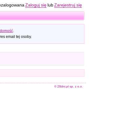
ezalogowana
Zaloguj się
lub
Zarejestruj się
adomość
.
es email tej osoby.
© 28dni.pl sp. z o.o.