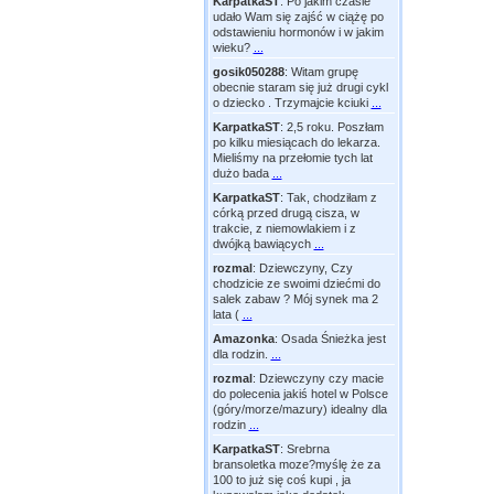
KarpatkaST
:
Po jakim czasie
udało Wam się zajść w ciążę po
odstawieniu hormonów i w jakim
wieku?
...
gosik050288
:
Witam grupę
obecnie staram się już drugi cykl
o dziecko . Trzymajcie kciuki
...
KarpatkaST
:
2,5 roku. Poszłam
po kilku miesiącach do lekarza.
Mieliśmy na przełomie tych lat
dużo bada
...
KarpatkaST
:
Tak, chodziłam z
córką przed drugą cisza, w
trakcie, z niemowlakiem i z
dwójką bawiących
...
rozmal
:
Dziewczyny, Czy
chodzicie ze swoimi dziećmi do
salek zabaw ? Mój synek ma 2
lata (
...
Amazonka
:
Osada Śnieżka jest
dla rodzin.
...
rozmal
:
Dziewczyny czy macie
do polecenia jakiś hotel w Polsce
(góry/morze/mazury) idealny dla
rodzin
...
KarpatkaST
:
Srebrna
bransoletka moze?myślę że za
100 to już się coś kupi , ja