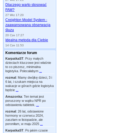
Dlaczego warto stosować
FAM?
27 Wrz 17:20
Creighton Model System -
zaawansowana obserwacja
śluzu
20 Cze 17:27
Idealna metoda dla Ciebie
14 Cze 11:53
Komentarze forum
KarpatkaST
:
Przy małych
dzieciach kluczowe jest właśnie
to co piszesz, minimalna
logistyka. Polecałabym
...
rozmal
:
Mamy dwójkę dzieci, 3 i
6 lat, i szukam miejsca na
wakacje w górach gdzie logistyka
będzie
...
Amazonka
:
Ten temat jest
poruszony w wątku NPR po
odstawieniu tabletek.
...
rozmal
:
26 lat, odstawione
hormony w czerwcu 2024,
zaszłam w listopadzie, ale
poroniłam, w maju 2025
...
KarpatkaST
:
Po jakim czasie