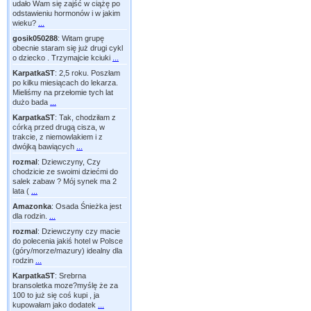
udało Wam się zajść w ciążę po
odstawieniu hormonów i w jakim
wieku?
...
gosik050288
:
Witam grupę
obecnie staram się już drugi cykl
o dziecko . Trzymajcie kciuki
...
KarpatkaST
:
2,5 roku. Poszłam
po kilku miesiącach do lekarza.
Mieliśmy na przełomie tych lat
dużo bada
...
KarpatkaST
:
Tak, chodziłam z
córką przed drugą cisza, w
trakcie, z niemowlakiem i z
dwójką bawiących
...
rozmal
:
Dziewczyny, Czy
chodzicie ze swoimi dziećmi do
salek zabaw ? Mój synek ma 2
lata (
...
Amazonka
:
Osada Śnieżka jest
dla rodzin.
...
rozmal
:
Dziewczyny czy macie
do polecenia jakiś hotel w Polsce
(góry/morze/mazury) idealny dla
rodzin
...
KarpatkaST
:
Srebrna
bransoletka moze?myślę że za
100 to już się coś kupi , ja
kupowałam jako dodatek
...