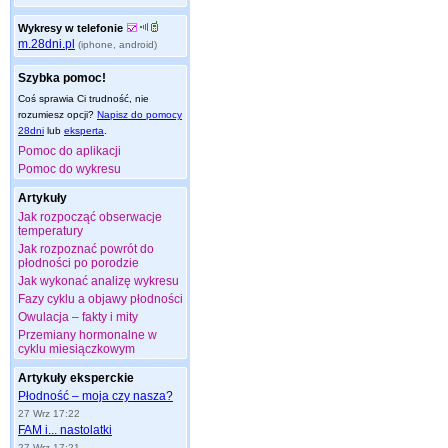
Wykresy w telefonie
m.28dni.pl
(iphone, android)
Szybka pomoc!
Coś sprawia Ci trudność, nie
rozumiesz opcji?
Napisz do pomocy
28dni
lub
eksperta
.
Pomoc do aplikacji
Pomoc do wykresu
Artykuły
Jak rozpocząć obserwacje
temperatury
Jak rozpoznać powrót do
płodności po porodzie
Jak wykonać analizę wykresu
Fazy cyklu a objawy płodności
Owulacja – fakty i mity
Przemiany hormonalne w
cyklu miesiączkowym
Artykuły eksperckie
Płodność – moja czy nasza?
27 Wrz 17:22
FAM i... nastolatki
27 Wrz 17:21