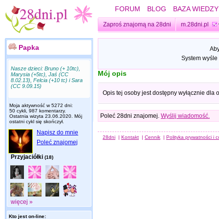
FORUM
BLOG
BAZA WIEDZY
Zaproś znajomą na 28dni
m.28dni.pl
Papka
Aby
System wyśle 
Nasze dzieci: Bruno (+ 10tc),
Mój opis
Marysia (+5tc), Jaś (CC
8.02.13), Felcia (+10 tc) i Sara
(CC 9.09.15)
Opis tej osoby jest dostępny wyłącznie dla
Moja aktywność w 5272 dni:
50 cykli, 987 komentarzy.
Poleć 28dni znajomej.
Wyślij wiadomość.
Ostatnia wizyta
23.06.2020
. Mój
ostatni cykl się skończył.
Napisz do mnie
28dni
|
Kontakt
|
Cennik
|
Polityka prywatności i 
Poleć znajomej
Przyjaciółki
(18)
więcej »
Kto jest on-line: