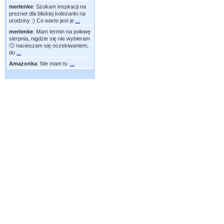
merlenke
:
Szukam inspiracji na
preznet dla bliskiej koleżanki na
urodziny :) Co warto jest je
...
merlenke
:
Mam termin na połowę
sierpnia, nigdzie się nie wybieram
🙂 nacieszam się oczekiwaniem,
do
...
Amazonka
:
Nie mam tv.
...