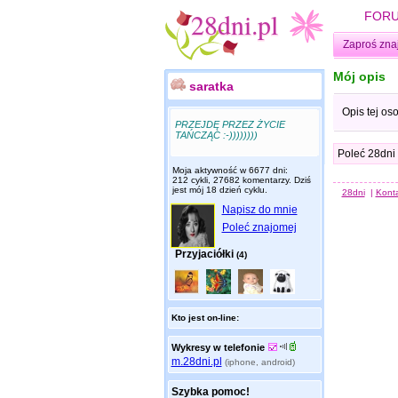
FOR
Zaproś zna
Mój opis
saratka
Opis tej os
PRZEJDĘ PRZEZ ŻYCIE
TAŃCZĄC :-))))))))
Poleć 28dni
Moja aktywność w 6677 dni:
212 cykli, 27682 komentarzy. Dziś
jest mój 18 dzień cyklu.
28dni
|
Kont
Napisz do mnie
Poleć znajomej
Przyjaciółki
(4)
Kto jest on-line:
Wykresy w telefonie
m.28dni.pl
(iphone, android)
Szybka pomoc!