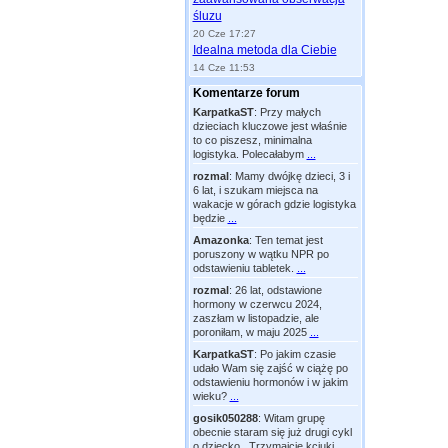
śluzu
20 Cze 17:27
Idealna metoda dla Ciebie
14 Cze 11:53
Komentarze forum
KarpatkaST
:
Przy małych
dzieciach kluczowe jest właśnie
to co piszesz, minimalna
logistyka. Polecałabym
...
rozmal
:
Mamy dwójkę dzieci, 3 i
6 lat, i szukam miejsca na
wakacje w górach gdzie logistyka
będzie
...
Amazonka
:
Ten temat jest
poruszony w wątku NPR po
odstawieniu tabletek.
...
rozmal
:
26 lat, odstawione
hormony w czerwcu 2024,
zaszłam w listopadzie, ale
poroniłam, w maju 2025
...
KarpatkaST
:
Po jakim czasie
udało Wam się zajść w ciążę po
odstawieniu hormonów i w jakim
wieku?
...
gosik050288
:
Witam grupę
obecnie staram się już drugi cykl
o dziecko . Trzymajcie kciuki
...