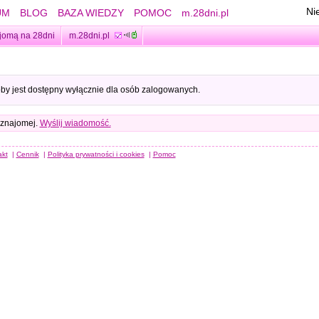
Ni
UM
BLOG
BAZA WIEDZY
POMOC
m.28dni.pl
jomą na 28dni
m.28dni.pl
oby jest dostępny wyłącznie dla osób zalogowanych.
 znajomej.
Wyślij wiadomość.
akt
|
Cennik
|
Polityka prywatności i cookies
|
Pomoc