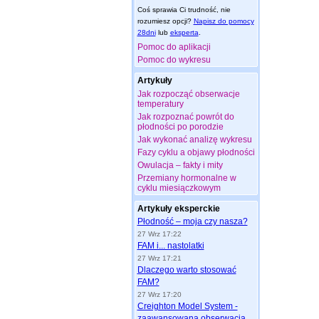
Coś sprawia Ci trudność, nie
rozumiesz opcji?
Napisz do pomocy
28dni
lub
eksperta
.
Pomoc do aplikacji
Pomoc do wykresu
Artykuły
Jak rozpocząć obserwacje
temperatury
Jak rozpoznać powrót do
płodności po porodzie
Jak wykonać analizę wykresu
Fazy cyklu a objawy płodności
Owulacja – fakty i mity
Przemiany hormonalne w
cyklu miesiączkowym
Artykuły eksperckie
Płodność – moja czy nasza?
27 Wrz 17:22
FAM i... nastolatki
27 Wrz 17:21
Dlaczego warto stosować
FAM?
27 Wrz 17:20
Creighton Model System -
zaawansowana obserwacja