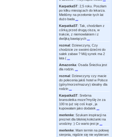
KarpatkaST
:
2,5 roku. Poszłam
po kilku miesiącach do lekarza.
Mieliśmy na przełomie tych lat
dużo bada
...
KarpatkaST
:
Tak, chodziłam z
córką przed drugą cisza, w
trakcie, z niemowlakiem i z
dwójką bawiących
...
rozmal
:
Dziewczyny, Czy
chodzicie ze swoimi dziećmi do
salek zabaw ? Mój synek ma 2
lata (
...
Amazonka
:
Osada Śnieżka jest
dla rodzin.
...
rozmal
:
Dziewczyny czy macie
do polecenia jakiś hotel w Polsce
(góry/morze/mazury) idealny dla
rodzin
...
KarpatkaST
:
Srebrna
bransoletka moze?myślę że za
100 to już się coś kupi , ja
kupowałam jako dodatek
...
merlenke
:
Szukam inspiracji na
preznet dla bliskiej koleżanki na
urodziny :) Co warto jest je
...
merlenke
:
Mam termin na połowę
sierpnia, nigdzie się nie wybieram