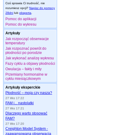
Coś sprawia Ci trudność, nie
rozumiesz opcji?
Napisz do pomocy
28dni
lub
eksperta
.
Pomoc do aplikacji
Pomoc do wykresu
Artykuły
Jak rozpocząć obserwacje
temperatury
Jak rozpoznać powrót do
płodności po porodzie
Jak wykonać analizę wykresu
Fazy cyklu a objawy płodności
Owulacja – fakty i mity
Przemiany hormonalne w
cyklu miesiączkowym
Artykuły eksperckie
Płodność – moja czy nasza?
27 Wrz 17:22
FAM i... nastolatki
27 Wrz 17:21
Dlaczego warto stosować
FAM?
27 Wrz 17:20
Creighton Model System -
zaawansowana obserwacja