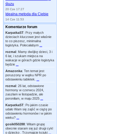
śluzu
20 Cze 17:27
Idealna metoda dla Ciebie
14 Cze 11:53
Komentarze forum
KarpatkaST
:
Przy małych
dzieciach kluczowe jest właśnie
to co piszesz, minimalna
logistyka. Polecałabym
...
rozmal
:
Mamy dwójkę dzieci, 3 i
6 lat, i szukam miejsca na
wakacje w górach gdzie logistyka
będzie
...
Amazonka
:
Ten temat jest
poruszony w wątku NPR po
odstawieniu tabletek.
...
rozmal
:
26 lat, odstawione
hormony w czerwcu 2024,
zaszłam w listopadzie, ale
poroniłam, w maju 2025
...
KarpatkaST
:
Po jakim czasie
udało Wam się zajść w ciążę po
odstawieniu hormonów i w jakim
wieku?
...
gosik050288
:
Witam grupę
obecnie staram się już drugi cykl
o dziecko . Trzymajcie kciuki
...