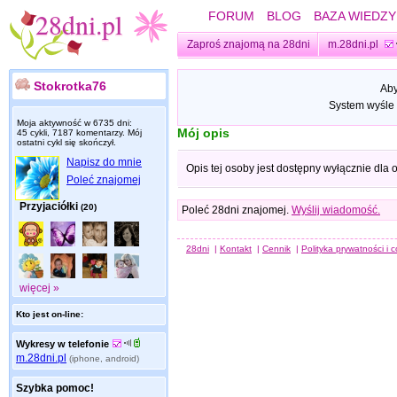
FORUM
BLOG
BAZA WIEDZY
Zaproś znajomą na 28dni
m.28dni.pl
Stokrotka76
Aby
System wyśle 
Moja aktywność w 6735 dni:
Mój opis
45 cykli, 7187 komentarzy. Mój
ostatni cykl się skończył.
Napisz do mnie
Opis tej osoby jest dostępny wyłącznie dla
Poleć znajomej
Przyjaciółki
(20)
Poleć 28dni znajomej.
Wyślij wiadomość.
28dni
|
Kontakt
|
Cennik
|
Polityka prywatności i 
więcej »
Kto jest on-line:
Wykresy w telefonie
m.28dni.pl
(iphone, android)
Szybka pomoc!