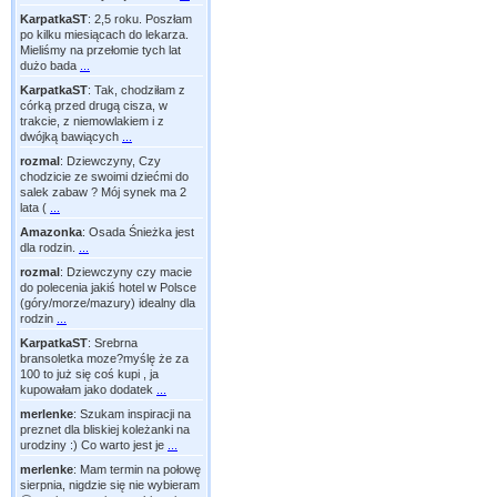
KarpatkaST
:
2,5 roku. Poszłam
po kilku miesiącach do lekarza.
Mieliśmy na przełomie tych lat
dużo bada
...
KarpatkaST
:
Tak, chodziłam z
córką przed drugą cisza, w
trakcie, z niemowlakiem i z
dwójką bawiących
...
rozmal
:
Dziewczyny, Czy
chodzicie ze swoimi dziećmi do
salek zabaw ? Mój synek ma 2
lata (
...
Amazonka
:
Osada Śnieżka jest
dla rodzin.
...
rozmal
:
Dziewczyny czy macie
do polecenia jakiś hotel w Polsce
(góry/morze/mazury) idealny dla
rodzin
...
KarpatkaST
:
Srebrna
bransoletka moze?myślę że za
100 to już się coś kupi , ja
kupowałam jako dodatek
...
merlenke
:
Szukam inspiracji na
preznet dla bliskiej koleżanki na
urodziny :) Co warto jest je
...
merlenke
:
Mam termin na połowę
sierpnia, nigdzie się nie wybieram