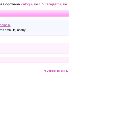
ezalogowana
Zaloguj się
lub
Zarejestruj się
adomość
.
es email tej osoby.
© 28dni.pl sp. z o.o.