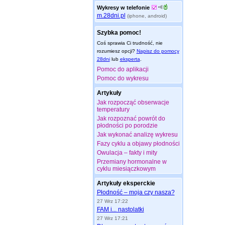
Wykresy w telefonie
m.28dni.pl
(iphone, android)
Szybka pomoc!
Coś sprawia Ci trudność, nie
rozumiesz opcji?
Napisz do pomocy
28dni
lub
eksperta
.
Pomoc do aplikacji
Pomoc do wykresu
Artykuły
Jak rozpocząć obserwacje
temperatury
Jak rozpoznać powrót do
płodności po porodzie
Jak wykonać analizę wykresu
Fazy cyklu a objawy płodności
Owulacja – fakty i mity
Przemiany hormonalne w
cyklu miesiączkowym
Artykuły eksperckie
Płodność – moja czy nasza?
27 Wrz 17:22
FAM i... nastolatki
27 Wrz 17:21