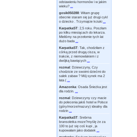
odstawieniu hormonów i w jakim
wieku?
...
gosik050288
:
Witam grupę
obecnie staram się już drugi cykl
o dziecko . Trzymajcie kciuki
...
KarpatkaST
:
2,5 roku. Poszłam
po kilku miesiącach do lekarza.
Mieliśmy na przełomie tych lat
dużo bada
...
KarpatkaST
:
Tak, chodziłam z
córką przed drugą cisza, w
trakcie, z niemowlakiem i z
dwójką bawiących
...
rozmal
:
Dziewczyny, Czy
chodzicie ze swoimi dziećmi do
salek zabaw ? Mój synek ma 2
lata (
...
Amazonka
:
Osada Śnieżka jest
dla rodzin.
...
rozmal
:
Dziewczyny czy macie
do polecenia jakiś hotel w Polsce
(góry/morze/mazury) idealny dla
rodzin
...
KarpatkaST
:
Srebrna
bransoletka moze?myślę że za
100 to już się coś kupi , ja
kupowałam jako dodatek
...