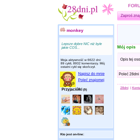
FOR
Zaproś zna
monkey
Lepsze dobre NIC niż byle
Mój opis
jakie COŚ...
Opis tej os
Moja aktywność w 6622 dni:
89 cykli, 8932 komentarzy. Mój
ostatni cykl się skończył.
Napisz do mnie
Poleć 28dni
Poleć znajomej
28dni
|
Kont
Przyjaciółki
(9)
Kto jest on-line: