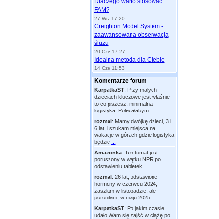
Dlaczego warto stosować
FAM?
27 Wrz 17:20
Creighton Model System -
zaawansowana obserwacja
śluzu
20 Cze 17:27
Idealna metoda dla Ciebie
14 Cze 11:53
Komentarze forum
KarpatkaST
:
Przy małych
dzieciach kluczowe jest właśnie
to co piszesz, minimalna
logistyka. Polecałabym
...
rozmal
:
Mamy dwójkę dzieci, 3 i
6 lat, i szukam miejsca na
wakacje w górach gdzie logistyka
będzie
...
Amazonka
:
Ten temat jest
poruszony w wątku NPR po
odstawieniu tabletek.
...
rozmal
:
26 lat, odstawione
hormony w czerwcu 2024,
zaszłam w listopadzie, ale
poroniłam, w maju 2025
...
KarpatkaST
:
Po jakim czasie
udało Wam się zajść w ciążę po