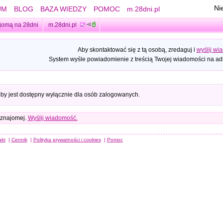
Ni
UM
BLOG
BAZA WIEDZY
POMOC
m.28dni.pl
jomą na 28dni
m.28dni.pl
Aby skontaktować się z tą osobą, zredaguj i
wyślij wi
System wyśle powiadomienie z treścią Twojej wiadomości na adr
oby jest dostępny wyłącznie dla osób zalogowanych.
 znajomej.
Wyślij wiadomość.
akt
|
Cennik
|
Polityka prywatności i cookies
|
Pomoc