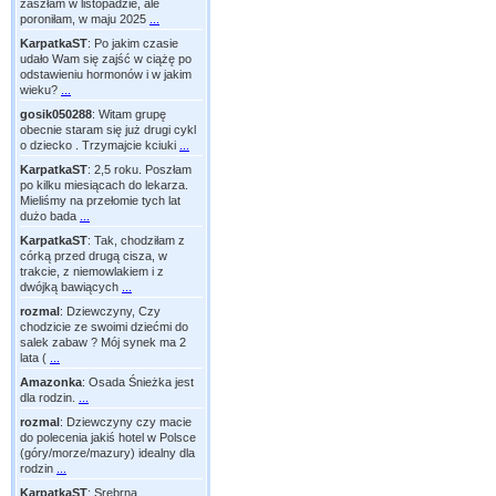
zaszłam w listopadzie, ale
poroniłam, w maju 2025
...
KarpatkaST
:
Po jakim czasie
udało Wam się zajść w ciążę po
odstawieniu hormonów i w jakim
wieku?
...
gosik050288
:
Witam grupę
obecnie staram się już drugi cykl
o dziecko . Trzymajcie kciuki
...
KarpatkaST
:
2,5 roku. Poszłam
po kilku miesiącach do lekarza.
Mieliśmy na przełomie tych lat
dużo bada
...
KarpatkaST
:
Tak, chodziłam z
córką przed drugą cisza, w
trakcie, z niemowlakiem i z
dwójką bawiących
...
rozmal
:
Dziewczyny, Czy
chodzicie ze swoimi dziećmi do
salek zabaw ? Mój synek ma 2
lata (
...
Amazonka
:
Osada Śnieżka jest
dla rodzin.
...
rozmal
:
Dziewczyny czy macie
do polecenia jakiś hotel w Polsce
(góry/morze/mazury) idealny dla
rodzin
...
KarpatkaST
:
Srebrna