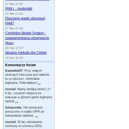
27 Wrz 17:22
FAM i... nastolatki
27 Wrz 17:21
Dlaczego warto stosować
FAM?
27 Wrz 17:20
Creighton Model System -
zaawansowana obserwacja
śluzu
20 Cze 17:27
Idealna metoda dla Ciebie
14 Cze 11:53
Komentarze forum
KarpatkaST
:
Przy małych
dzieciach kluczowe jest właśnie
to co piszesz, minimalna
logistyka. Polecałabym
...
rozmal
:
Mamy dwójkę dzieci, 3 i
6 lat, i szukam miejsca na
wakacje w górach gdzie logistyka
będzie
...
Amazonka
:
Ten temat jest
poruszony w wątku NPR po
odstawieniu tabletek.
...
rozmal
:
26 lat, odstawione
hormony w czerwcu 2024,