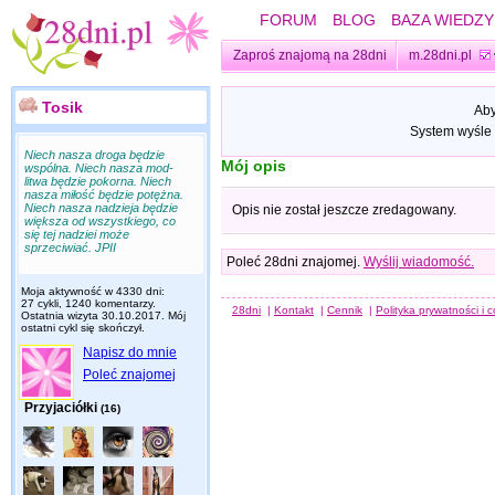
FORUM
BLOG
BAZA WIEDZY
Zaproś znajomą na 28dni
m.28dni.pl
Tosik
Aby
System wyśle 
Niech nasza dro­ga będzie
Mój opis
wspólna. Niech nasza mod­
litwa będzie po­kor­na. Niech
nasza miłość będzie potężna.
Niech nasza nadzieja będzie
Opis nie został jeszcze zredagowany.
większa od wszys­tkiego, co
się tej nadziei może
sprzeciwiać. JPII
Poleć 28dni znajomej.
Wyślij wiadomość.
Moja aktywność w 4330 dni:
27 cykli, 1240 komentarzy.
28dni
|
Kontakt
|
Cennik
|
Polityka prywatności i 
Ostatnia wizyta
30.10.2017
. Mój
ostatni cykl się skończył.
Napisz do mnie
Poleć znajomej
Przyjaciółki
(16)