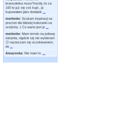
bransoletka moze?myślę że za
100 to już się coś kupi , ja
kupowałam jako dodatek
...
merlenke
:
Szukam inspiracji na
preznet dla bliskiej koleżanki na
urodziny :) Co warto jest je
...
merlenke
:
Mam termin na połowę
sierpnia, nigdzie się nie wybieram
🙂 nacieszam się oczekiwaniem,
do
...
Amazonka
:
Nie mam tv.
...