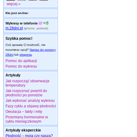
więcej »
Kto jest on-line:
Wykresy w telefonie
m.28dni.pl
(iphone, android)
Szybka pomoc!
Coś sprawia Ci trudność, nie
rozumiesz opcji?
Napisz do pomocy
28dni
lub
eksperta
.
Pomoc do aplikacji
Pomoc do wykresu
Artykuły
Jak rozpocząć obserwacje
temperatury
Jak rozpoznać powrót do
płodności po porodzie
Jak wykonać analizę wykresu
Fazy cyklu a objawy płodności
Owulacja – fakty i mity
Przemiany hormonalne w
cyklu miesiączkowym
Artykuły eksperckie
Płodność – moja czy nasza?