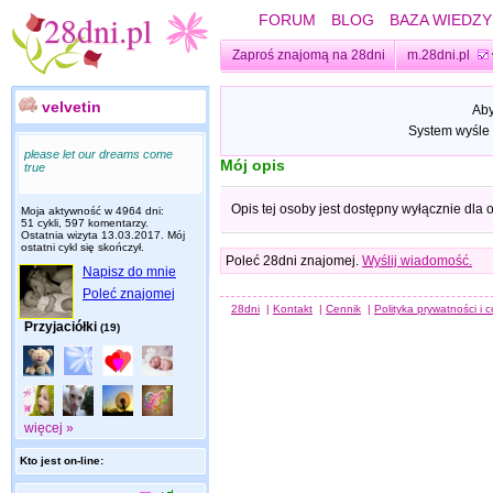
FORUM
BLOG
BAZA WIEDZY
Zaproś znajomą na 28dni
m.28dni.pl
velvetin
Aby
System wyśle 
please let our dreams come
Mój opis
true
Opis tej osoby jest dostępny wyłącznie dla
Moja aktywność w 4964 dni:
51 cykli, 597 komentarzy.
Ostatnia wizyta
13.03.2017
. Mój
ostatni cykl się skończył.
Poleć 28dni znajomej.
Wyślij wiadomość.
Napisz do mnie
Poleć znajomej
28dni
|
Kontakt
|
Cennik
|
Polityka prywatności i 
Przyjaciółki
(19)
więcej »
Kto jest on-line: