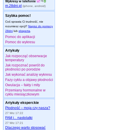
Wykresy w telefonie
m.28dni.pl
(iphone, android)
Szybka pomoc!
Coś sprawia Ci trudność, nie
rozumiesz opcji?
Napisz do pomocy
28dni
lub
eksperta
.
Pomoc do aplikacji
Pomoc do wykresu
Artykuły
Jak rozpocząć obserwacje
temperatury
Jak rozpoznać powrót do
płodności po porodzie
Jak wykonać analizę wykresu
Fazy cyklu a objawy płodności
Owulacja – fakty i mity
Przemiany hormonalne w
cyklu miesiączkowym
Artykuły eksperckie
Płodność – moja czy nasza?
27 Wrz 17:22
FAM i... nastolatki
27 Wrz 17:21
Dlaczego warto stosować