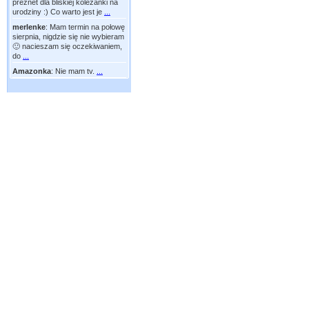
preznet dla bliskiej koleżanki na
urodziny :) Co warto jest je
...
merlenke
:
Mam termin na połowę
sierpnia, nigdzie się nie wybieram
🙂 nacieszam się oczekiwaniem,
do
...
Amazonka
:
Nie mam tv.
...