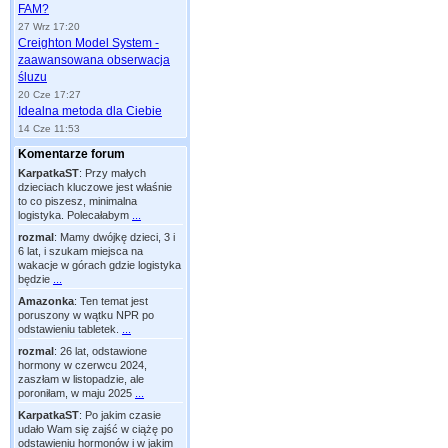
FAM?
27 Wrz 17:20
Creighton Model System -
zaawansowana obserwacja
śluzu
20 Cze 17:27
Idealna metoda dla Ciebie
14 Cze 11:53
Komentarze forum
KarpatkaST
:
Przy małych
dzieciach kluczowe jest właśnie
to co piszesz, minimalna
logistyka. Polecałabym
...
rozmal
:
Mamy dwójkę dzieci, 3 i
6 lat, i szukam miejsca na
wakacje w górach gdzie logistyka
będzie
...
Amazonka
:
Ten temat jest
poruszony w wątku NPR po
odstawieniu tabletek.
...
rozmal
:
26 lat, odstawione
hormony w czerwcu 2024,
zaszłam w listopadzie, ale
poroniłam, w maju 2025
...
KarpatkaST
:
Po jakim czasie
udało Wam się zajść w ciążę po
odstawieniu hormonów i w jakim