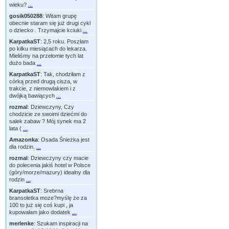
wieku?
...
gosik050288
:
Witam grupę
obecnie staram się już drugi cykl
o dziecko . Trzymajcie kciuki
...
KarpatkaST
:
2,5 roku. Poszłam
po kilku miesiącach do lekarza.
Mieliśmy na przełomie tych lat
dużo bada
...
KarpatkaST
:
Tak, chodziłam z
córką przed drugą cisza, w
trakcie, z niemowlakiem i z
dwójką bawiących
...
rozmal
:
Dziewczyny, Czy
chodzicie ze swoimi dziećmi do
salek zabaw ? Mój synek ma 2
lata (
...
Amazonka
:
Osada Śnieżka jest
dla rodzin.
...
rozmal
:
Dziewczyny czy macie
do polecenia jakiś hotel w Polsce
(góry/morze/mazury) idealny dla
rodzin
...
KarpatkaST
:
Srebrna
bransoletka moze?myślę że za
100 to już się coś kupi , ja
kupowałam jako dodatek
...
merlenke
:
Szukam inspiracji na