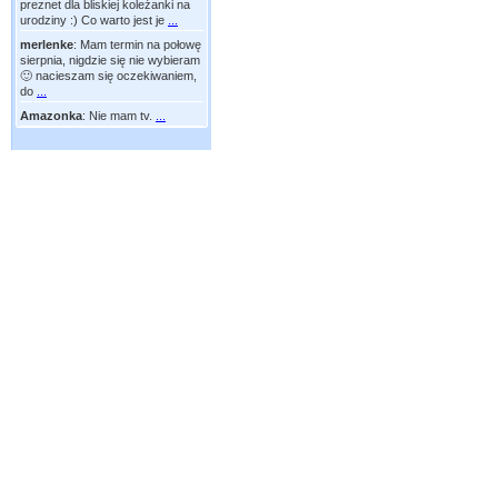
preznet dla bliskiej koleżanki na
urodziny :) Co warto jest je
...
merlenke
:
Mam termin na połowę
sierpnia, nigdzie się nie wybieram
🙂 nacieszam się oczekiwaniem,
do
...
Amazonka
:
Nie mam tv.
...