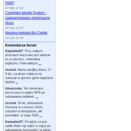
FAM?
27 Wrz 17:20
Creighton Model System -
zaawansowana obserwacja
śluzu
20 Cze 17:27
Idealna metoda dla Ciebie
14 Cze 11:53
Komentarze forum
KarpatkaST
:
Przy małych
dzieciach kluczowe jest właśnie
to co piszesz, minimalna
logistyka. Polecałabym
...
rozmal
:
Mamy dwójkę dzieci, 3 i
6 lat, i szukam miejsca na
wakacje w górach gdzie logistyka
będzie
...
Amazonka
:
Ten temat jest
poruszony w wątku NPR po
odstawieniu tabletek.
...
rozmal
:
26 lat, odstawione
hormony w czerwcu 2024,
zaszłam w listopadzie, ale
poroniłam, w maju 2025
...
KarpatkaST
:
Po jakim czasie
udało Wam się zajść w ciążę po
odstawieniu hormonów i w jakim