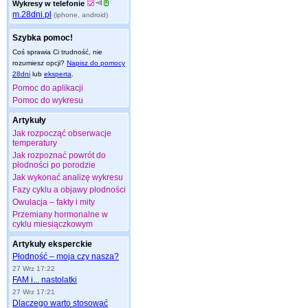
Wykresy w telefonie
m.28dni.pl
(iphone, android)
Szybka pomoc!
Coś sprawia Ci trudność, nie
rozumiesz opcji?
Napisz do pomocy
28dni
lub
eksperta
.
Pomoc do aplikacji
Pomoc do wykresu
Artykuły
Jak rozpocząć obserwacje
temperatury
Jak rozpoznać powrót do
płodności po porodzie
Jak wykonać analizę wykresu
Fazy cyklu a objawy płodności
Owulacja – fakty i mity
Przemiany hormonalne w
cyklu miesiączkowym
Artykuły eksperckie
Płodność – moja czy nasza?
27 Wrz 17:22
FAM i... nastolatki
27 Wrz 17:21
Dlaczego warto stosować