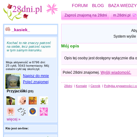
FORUM
BLOG
BAZA WIEDZY
Zaproś znajomą na 28dni
m.28dni.pl
_kasiek_
Aby
System wyśle 
Kochać to nie znaczy patrzeć
Mój opis
na siebie, lecz patrzeć razem
w tym samym kierunku.
Opis tej osoby jest dostępny wyłącznie dla
Moja aktywność w 6796 dni:
25 cykli, 5043 komentarzy. Mój
ostatni cykl się skończył.
Poleć 28dni znajomej.
Wyślij wiadomość.
Napisz do mnie
Poleć znajomej
28dni
|
Kontakt
|
Cennik
|
Polityka prywatności i 
Przyjaciółki
(20)
więcej »
Kto jest on-line: