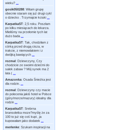
wieku?
...
gosik050288
:
Witam grupę
obecnie staram się już drugi cykl
o dziecko . Trzymajcie kciuki
...
KarpatkaST
:
2,5 roku. Poszłam
po kilku miesiącach do lekarza.
Mieliśmy na przełomie tych lat
dużo bada
...
KarpatkaST
:
Tak, chodziłam z
córką przed drugą cisza, w
trakcie, z niemowlakiem i z
dwójką bawiących
...
rozmal
:
Dziewczyny, Czy
chodzicie ze swoimi dziećmi do
salek zabaw ? Mój synek ma 2
lata (
...
Amazonka
:
Osada Śnieżka jest
dla rodzin.
...
rozmal
:
Dziewczyny czy macie
do polecenia jakiś hotel w Polsce
(góry/morze/mazury) idealny dla
rodzin
...
KarpatkaST
:
Srebrna
bransoletka moze?myślę że za
100 to już się coś kupi , ja
kupowałam jako dodatek
...
merlenke
:
Szukam inspiracji na