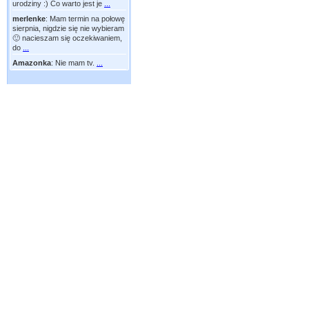
urodziny :) Co warto jest je
...
merlenke
:
Mam termin na połowę
sierpnia, nigdzie się nie wybieram
🙂 nacieszam się oczekiwaniem,
do
...
Amazonka
:
Nie mam tv.
...