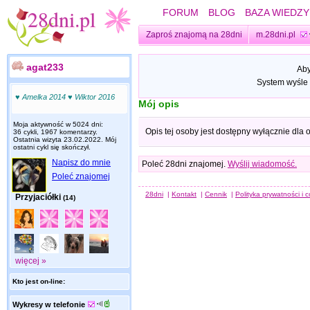
FORUM
BLOG
BAZA WIEDZY
Zaproś znajomą na 28dni
m.28dni.pl
agat233
Aby
System wyśle 
♥ Amelka 2014 ♥ Wiktor 2016
Mój opis
Moja aktywność w 5024 dni:
Opis tej osoby jest dostępny wyłącznie dla
36 cykli, 1967 komentarzy.
Ostatnia wizyta
23.02.2022
. Mój
ostatni cykl się skończył.
Napisz do mnie
Poleć 28dni znajomej.
Wyślij wiadomość.
Poleć znajomej
28dni
|
Kontakt
|
Cennik
|
Polityka prywatności i 
Przyjaciółki
(14)
więcej »
Kto jest on-line:
Wykresy w telefonie