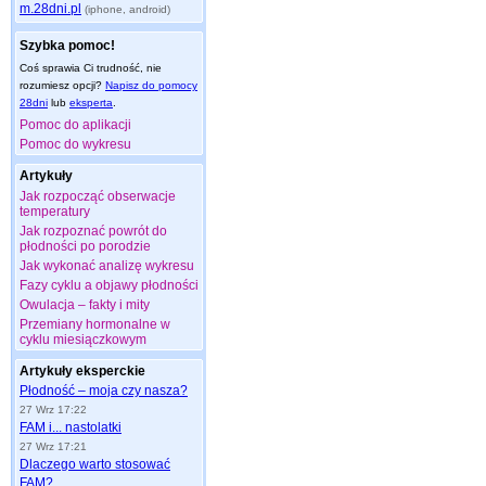
m.28dni.pl
(iphone, android)
Szybka pomoc!
Coś sprawia Ci trudność, nie
rozumiesz opcji?
Napisz do pomocy
28dni
lub
eksperta
.
Pomoc do aplikacji
Pomoc do wykresu
Artykuły
Jak rozpocząć obserwacje
temperatury
Jak rozpoznać powrót do
płodności po porodzie
Jak wykonać analizę wykresu
Fazy cyklu a objawy płodności
Owulacja – fakty i mity
Przemiany hormonalne w
cyklu miesiączkowym
Artykuły eksperckie
Płodność – moja czy nasza?
27 Wrz 17:22
FAM i... nastolatki
27 Wrz 17:21
Dlaczego warto stosować
FAM?