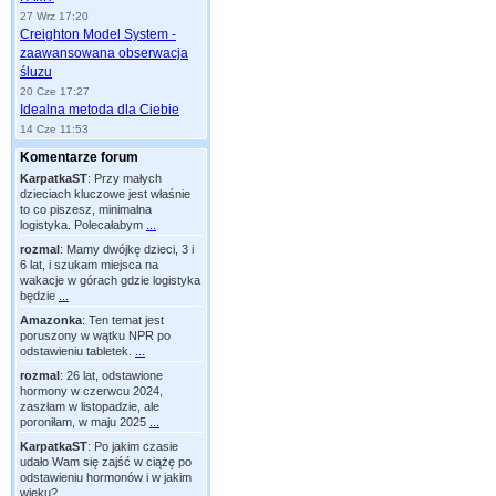
27 Wrz 17:20
Creighton Model System -
zaawansowana obserwacja
śluzu
20 Cze 17:27
Idealna metoda dla Ciebie
14 Cze 11:53
Komentarze forum
KarpatkaST
:
Przy małych
dzieciach kluczowe jest właśnie
to co piszesz, minimalna
logistyka. Polecałabym
...
rozmal
:
Mamy dwójkę dzieci, 3 i
6 lat, i szukam miejsca na
wakacje w górach gdzie logistyka
będzie
...
Amazonka
:
Ten temat jest
poruszony w wątku NPR po
odstawieniu tabletek.
...
rozmal
:
26 lat, odstawione
hormony w czerwcu 2024,
zaszłam w listopadzie, ale
poroniłam, w maju 2025
...
KarpatkaST
:
Po jakim czasie
udało Wam się zajść w ciążę po
odstawieniu hormonów i w jakim
wieku?
...