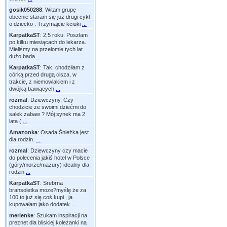
gosik050288
:
Witam grupę
obecnie staram się już drugi cykl
o dziecko . Trzymajcie kciuki
...
KarpatkaST
:
2,5 roku. Poszłam
po kilku miesiącach do lekarza.
Mieliśmy na przełomie tych lat
dużo bada
...
KarpatkaST
:
Tak, chodziłam z
córką przed drugą cisza, w
trakcie, z niemowlakiem i z
dwójką bawiących
...
rozmal
:
Dziewczyny, Czy
chodzicie ze swoimi dziećmi do
salek zabaw ? Mój synek ma 2
lata (
...
Amazonka
:
Osada Śnieżka jest
dla rodzin.
...
rozmal
:
Dziewczyny czy macie
do polecenia jakiś hotel w Polsce
(góry/morze/mazury) idealny dla
rodzin
...
KarpatkaST
:
Srebrna
bransoletka moze?myślę że za
100 to już się coś kupi , ja
kupowałam jako dodatek
...
merlenke
:
Szukam inspiracji na
preznet dla bliskiej koleżanki na