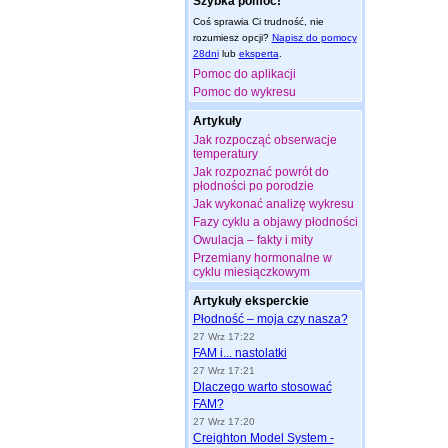
Szybka pomoc!
Coś sprawia Ci trudność, nie
rozumiesz opcji?
Napisz do pomocy
28dni
lub
eksperta
.
Pomoc do aplikacji
Pomoc do wykresu
Artykuły
Jak rozpocząć obserwacje
temperatury
Jak rozpoznać powrót do
płodności po porodzie
Jak wykonać analizę wykresu
Fazy cyklu a objawy płodności
Owulacja – fakty i mity
Przemiany hormonalne w
cyklu miesiączkowym
Artykuły eksperckie
Płodność – moja czy nasza?
27 Wrz 17:22
FAM i... nastolatki
27 Wrz 17:21
Dlaczego warto stosować
FAM?
27 Wrz 17:20
Creighton Model System -