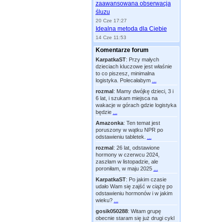
zaawansowana obserwacja
śluzu
20 Cze 17:27
Idealna metoda dla Ciebie
14 Cze 11:53
Komentarze forum
KarpatkaST
:
Przy małych
dzieciach kluczowe jest właśnie
to co piszesz, minimalna
logistyka. Polecałabym
...
rozmal
:
Mamy dwójkę dzieci, 3 i
6 lat, i szukam miejsca na
wakacje w górach gdzie logistyka
będzie
...
Amazonka
:
Ten temat jest
poruszony w wątku NPR po
odstawieniu tabletek.
...
rozmal
:
26 lat, odstawione
hormony w czerwcu 2024,
zaszłam w listopadzie, ale
poroniłam, w maju 2025
...
KarpatkaST
:
Po jakim czasie
udało Wam się zajść w ciążę po
odstawieniu hormonów i w jakim
wieku?
...
gosik050288
:
Witam grupę
obecnie staram się już drugi cykl