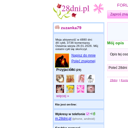
FOR
Zaproś zna
zuzanka79
Moja aktywność w 4880 dni:
Mój opis
46 cykli, 3736 komentarzy.
Ostatnia wizyta
26.01.2026
. Mój
ostatni cykl się skończył.
Opis tej os
Napisz do mnie
Poleć znajomej
Poleć 28dni
Przyjaciółki
(29)
28dni
|
Kont
więcej »
Kto jest on-line:
Wykresy w telefonie
m.28dni.pl
(iphone, android)