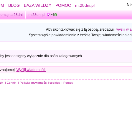
Ni
UM
BLOG
BAZA WIEDZY
POMOC
m.28dni.pl
jomą na 28dni
m.28dni.pl
Aby skontaktować się z tą osobą, zredaguj i
wyślij wi
System wyśle powiadomienie z treścią Twojej wiadomości na adr
oby jest dostępny wyłącznie dla osób zalogowanych.
 znajomej.
Wyślij wiadomość.
akt
|
Cennik
|
Polityka prywatności i cookies
|
Pomoc