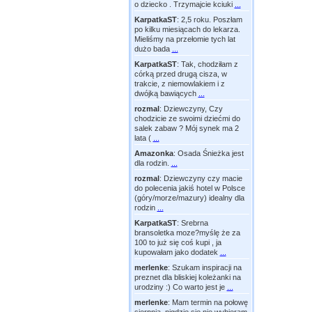
o dziecko . Trzymajcie kciuki
...
KarpatkaST
:
2,5 roku. Poszłam
po kilku miesiącach do lekarza.
Mieliśmy na przełomie tych lat
dużo bada
...
KarpatkaST
:
Tak, chodziłam z
córką przed drugą cisza, w
trakcie, z niemowlakiem i z
dwójką bawiących
...
rozmal
:
Dziewczyny, Czy
chodzicie ze swoimi dziećmi do
salek zabaw ? Mój synek ma 2
lata (
...
Amazonka
:
Osada Śnieżka jest
dla rodzin.
...
rozmal
:
Dziewczyny czy macie
do polecenia jakiś hotel w Polsce
(góry/morze/mazury) idealny dla
rodzin
...
KarpatkaST
:
Srebrna
bransoletka moze?myślę że za
100 to już się coś kupi , ja
kupowałam jako dodatek
...
merlenke
:
Szukam inspiracji na
preznet dla bliskiej koleżanki na
urodziny :) Co warto jest je
...
merlenke
:
Mam termin na połowę