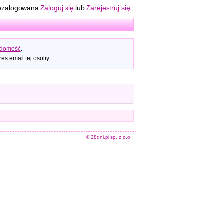
ezalogowana
Zaloguj się
lub
Zarejestruj się
adomość
.
es email tej osoby.
© 28dni.pl sp. z o.o.