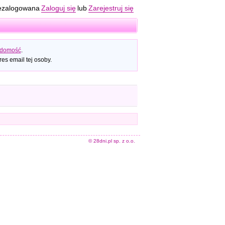
ezalogowana
Zaloguj się
lub
Zarejestruj się
adomość
.
es email tej osoby.
© 28dni.pl sp. z o.o.