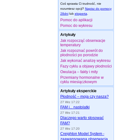
Coś sprawia Ci trudność, nie
rozumiesz opcji?
Napisz do pomocy
28dni
lub
eksperta
.
Pomoc do aplikacji
Pomoc do wykresu
Artykuły
Jak rozpocząć obserwacje
temperatury
Jak rozpoznać powrót do
płodności po porodzie
Jak wykonać analizę wykresu
Fazy cyklu a objawy płodności
Owulacja – fakty i mity
Przemiany hormonalne w
cyklu miesiączkowym
Artykuły eksperckie
Płodność – moja czy nasza?
27 Wrz 17:22
FAM i... nastolatki
27 Wrz 17:21
Dlaczego warto stosować
FAM?
27 Wrz 17:20
Creighton Model System -
zaawansowana obserwacja