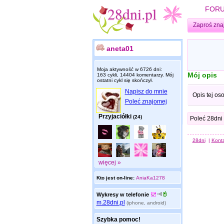
FOR
Zaproś zna
aneta01
Moja aktywność w 6726 dni:
Mój opis
163 cykli, 14404 komentarzy. Mój
ostatni cykl się skończył.
Napisz do mnie
Opis tej os
Poleć znajomej
Przyjaciółki
(24)
Poleć 28dni
28dni
|
Kont
więcej »
Kto jest on-line:
AniaKa1278
Wykresy w telefonie
m.28dni.pl
(iphone, android)
Szybka pomoc!