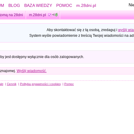
Ni
UM
BLOG
BAZA WIEDZY
POMOC
m.28dni.pl
jomą na 28dni
m.28dni.pl
Aby skontaktować się z tą osobą, zredaguj i
wyślij wi
System wyśle powiadomienie z treścią Twojej wiadomości na adr
oby jest dostępny wyłącznie dla osób zalogowanych.
 znajomej.
Wyślij wiadomość.
akt
|
Cennik
|
Polityka prywatności i cookies
|
Pomoc