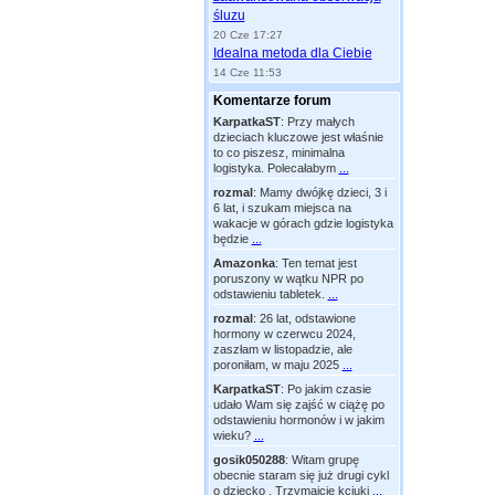
śluzu
20 Cze 17:27
Idealna metoda dla Ciebie
14 Cze 11:53
Komentarze forum
KarpatkaST
:
Przy małych
dzieciach kluczowe jest właśnie
to co piszesz, minimalna
logistyka. Polecałabym
...
rozmal
:
Mamy dwójkę dzieci, 3 i
6 lat, i szukam miejsca na
wakacje w górach gdzie logistyka
będzie
...
Amazonka
:
Ten temat jest
poruszony w wątku NPR po
odstawieniu tabletek.
...
rozmal
:
26 lat, odstawione
hormony w czerwcu 2024,
zaszłam w listopadzie, ale
poroniłam, w maju 2025
...
KarpatkaST
:
Po jakim czasie
udało Wam się zajść w ciążę po
odstawieniu hormonów i w jakim
wieku?
...
gosik050288
:
Witam grupę
obecnie staram się już drugi cykl
o dziecko . Trzymajcie kciuki
...