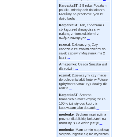
KarpatkaST
:
2,5 roku. Poszłam
po kilku miesiącach do lekarza.
Mieliśmy na przełomie tych lat
dużo bada
...
KarpatkaST
:
Tak, chodziłam z
córką przed drugą cisza, w
trakcie, z niemowlakiem i z
dwójką bawiących
...
rozmal
:
Dziewczyny, Czy
chodzicie ze swoimi dziećmi do
salek zabaw ? Mój synek ma 2
lata (
...
Amazonka
:
Osada Śnieżka jest
dla rodzin.
...
rozmal
:
Dziewczyny czy macie
do polecenia jakiś hotel w Polsce
(góry/morze/mazury) idealny dla
rodzin
...
KarpatkaST
:
Srebrna
bransoletka moze?myślę że za
100 to już się coś kupi , ja
kupowałam jako dodatek
...
merlenke
:
Szukam inspiracji na
preznet dla bliskiej koleżanki na
urodziny :) Co warto jest je
...
merlenke
:
Mam termin na połowę
sierpnia, nigdzie się nie wybieram