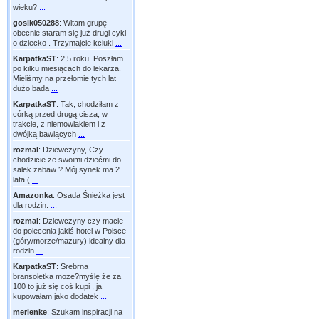
wieku?
...
gosik050288
:
Witam grupę
obecnie staram się już drugi cykl
o dziecko . Trzymajcie kciuki
...
KarpatkaST
:
2,5 roku. Poszłam
po kilku miesiącach do lekarza.
Mieliśmy na przełomie tych lat
dużo bada
...
KarpatkaST
:
Tak, chodziłam z
córką przed drugą cisza, w
trakcie, z niemowlakiem i z
dwójką bawiących
...
rozmal
:
Dziewczyny, Czy
chodzicie ze swoimi dziećmi do
salek zabaw ? Mój synek ma 2
lata (
...
Amazonka
:
Osada Śnieżka jest
dla rodzin.
...
rozmal
:
Dziewczyny czy macie
do polecenia jakiś hotel w Polsce
(góry/morze/mazury) idealny dla
rodzin
...
KarpatkaST
:
Srebrna
bransoletka moze?myślę że za
100 to już się coś kupi , ja
kupowałam jako dodatek
...
merlenke
:
Szukam inspiracji na