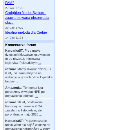
FAM?
27 Wrz 17:20
Creighton Model System -
zaawansowana obserwacja
śluzu
20 Cze 17:27
Idealna metoda dla Ciebie
14 Cze 11:53
Komentarze forum
KarpatkaST
:
Przy małych
dzieciach kluczowe jest właśnie
to co piszesz, minimalna
logistyka. Polecałabym
...
rozmal
:
Mamy dwójkę dzieci, 3 i
6 lat, i szukam miejsca na
wakacje w górach gdzie logistyka
będzie
...
Amazonka
:
Ten temat jest
poruszony w wątku NPR po
odstawieniu tabletek.
...
rozmal
:
26 lat, odstawione
hormony w czerwcu 2024,
zaszłam w listopadzie, ale
poroniłam, w maju 2025
...
KarpatkaST
:
Po jakim czasie
udało Wam się zajść w ciążę po
odstawieniu hormonów i w jakim