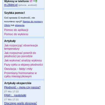
Wykresy w telefonie
m.28dni.pl
(iphone, android)
Szybka pomoc!
Coś sprawia Ci trudność, nie
rozumiesz opcji?
Napisz do pomocy
28dni
lub
eksperta
.
Pomoc do aplikacji
Pomoc do wykresu
Artykuły
Jak rozpocząć obserwacje
temperatury
Jak rozpoznać powrót do
płodności po porodzie
Jak wykonać analizę wykresu
Fazy cyklu a objawy płodności
Owulacja – fakty i mity
Przemiany hormonalne w
cyklu miesiączkowym
Artykuły eksperckie
Płodność – moja czy nasza?
27 Wrz 17:22
FAM i... nastolatki
27 Wrz 17:21
Dlaczego warto stosować