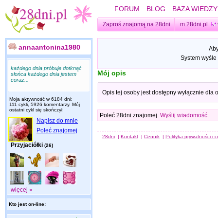
FORUM
BLOG
BAZA WIEDZY
Zaproś znajomą na 28dni
m.28dni.pl
annaantonina1980
Aby
System wyśle 
każdego dnia próbuje dotknąć
Mój opis
słońca każdego dnia jestem
coraz...
Opis tej osoby jest dostępny wyłącznie dla
Moja aktywność w 6184 dni:
111 cykli, 5926 komentarzy. Mój
ostatni cykl się skończył.
Poleć 28dni znajomej.
Wyślij wiadomość.
Napisz do mnie
Poleć znajomej
28dni
|
Kontakt
|
Cennik
|
Polityka prywatności i 
Przyjaciółki
(26)
więcej »
Kto jest on-line: