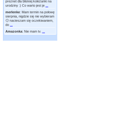
preznet dla bliskiej koleżanki na
urodziny :) Co warto jest je
...
merlenke
:
Mam termin na połowę
sierpnia, nigdzie się nie wybieram
🙂 nacieszam się oczekiwaniem,
do
...
Amazonka
:
Nie mam tv.
...