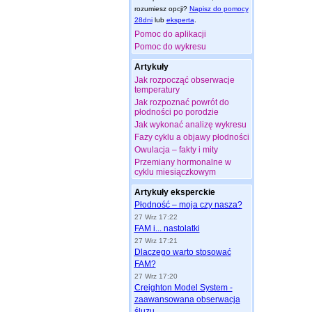
rozumiesz opcji?
Napisz do pomocy
28dni
lub
eksperta
.
Pomoc do aplikacji
Pomoc do wykresu
Artykuły
Jak rozpocząć obserwacje
temperatury
Jak rozpoznać powrót do
płodności po porodzie
Jak wykonać analizę wykresu
Fazy cyklu a objawy płodności
Owulacja – fakty i mity
Przemiany hormonalne w
cyklu miesiączkowym
Artykuły eksperckie
Płodność – moja czy nasza?
27 Wrz 17:22
FAM i... nastolatki
27 Wrz 17:21
Dlaczego warto stosować
FAM?
27 Wrz 17:20
Creighton Model System -
zaawansowana obserwacja
śluzu