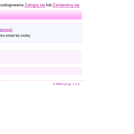
ezalogowana
Zaloguj się
lub
Zarejestruj się
adomość
.
es email tej osoby.
© 28dni.pl sp. z o.o.