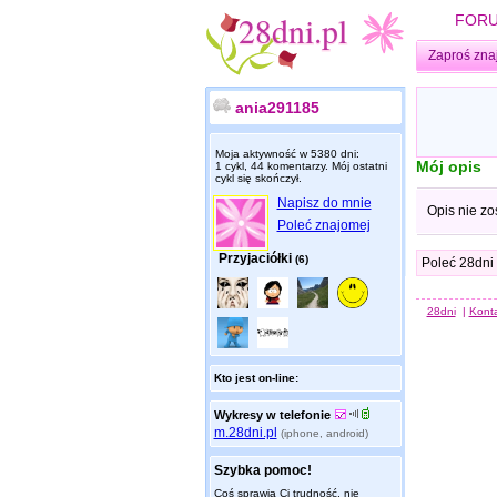
FOR
Zaproś zna
ania291185
Moja aktywność w 5380 dni:
Mój opis
1 cykl, 44 komentarzy. Mój ostatni
cykl się skończył.
Napisz do mnie
Opis nie zo
Poleć znajomej
Przyjaciółki
(6)
Poleć 28dni
28dni
|
Kont
Kto jest on-line:
Wykresy w telefonie
m.28dni.pl
(iphone, android)
Szybka pomoc!
Coś sprawia Ci trudność, nie