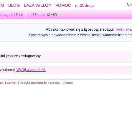
Ni
UM
BLOG
BAZA WIEDZY
POMOC
m.28dni.pl
jomą na 28dni
m.28dni.pl
Aby skontaktować się z tą osobą, zredaguj i
wyślij wi
System wyśle powiadomienie z treścią Twojej wiadomości na adr
stał jeszcze zredagowany.
 znajomej.
Wyślij wiadomość.
akt
|
Cennik
|
Polityka prywatności i cookies
|
Pomoc