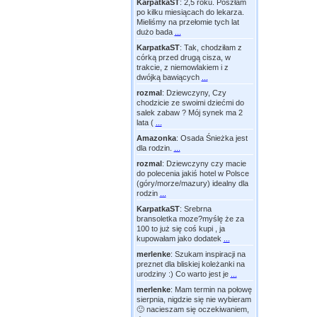
KarpatkaST
:
2,5 roku. Poszłam
po kilku miesiącach do lekarza.
Mieliśmy na przełomie tych lat
dużo bada
...
KarpatkaST
:
Tak, chodziłam z
córką przed drugą cisza, w
trakcie, z niemowlakiem i z
dwójką bawiących
...
rozmal
:
Dziewczyny, Czy
chodzicie ze swoimi dziećmi do
salek zabaw ? Mój synek ma 2
lata (
...
Amazonka
:
Osada Śnieżka jest
dla rodzin.
...
rozmal
:
Dziewczyny czy macie
do polecenia jakiś hotel w Polsce
(góry/morze/mazury) idealny dla
rodzin
...
KarpatkaST
:
Srebrna
bransoletka moze?myślę że za
100 to już się coś kupi , ja
kupowałam jako dodatek
...
merlenke
:
Szukam inspiracji na
preznet dla bliskiej koleżanki na
urodziny :) Co warto jest je
...
merlenke
:
Mam termin na połowę
sierpnia, nigdzie się nie wybieram
🙂 nacieszam się oczekiwaniem,