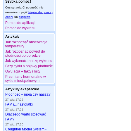
Szybka pomoc!
Coś sprawia Ci trudność, nie
rozumiesz opcji?
Napisz do pomocy
28dni
lub
eksperta
.
Pomoc do aplikacji
Pomoc do wykresu
Artykuły
Jak rozpocząć obserwacje
temperatury
Jak rozpoznać powrót do
płodności po porodzie
Jak wykonać analizę wykresu
Fazy cyklu a objawy płodności
Owulacja – fakty i mity
Przemiany hormonalne w
cyklu miesiączkowym
Artykuły eksperckie
Płodność – moja czy nasza?
27 Wrz 17:22
FAM i... nastolatki
27 Wrz 17:21
Dlaczego warto stosować
FAM?
27 Wrz 17:20
Creighton Model System -