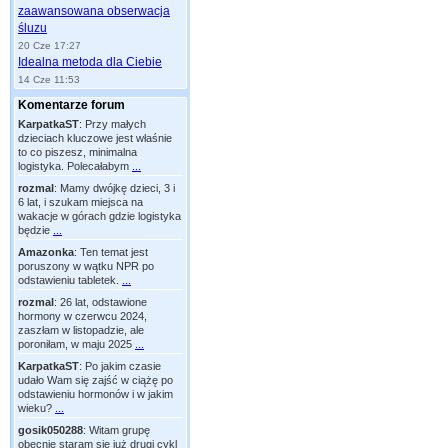
zaawansowana obserwacja
śluzu
20 Cze 17:27
Idealna metoda dla Ciebie
14 Cze 11:53
Komentarze forum
KarpatkaST
:
Przy małych
dzieciach kluczowe jest właśnie
to co piszesz, minimalna
logistyka. Polecałabym
...
rozmal
:
Mamy dwójkę dzieci, 3 i
6 lat, i szukam miejsca na
wakacje w górach gdzie logistyka
będzie
...
Amazonka
:
Ten temat jest
poruszony w wątku NPR po
odstawieniu tabletek.
...
rozmal
:
26 lat, odstawione
hormony w czerwcu 2024,
zaszłam w listopadzie, ale
poroniłam, w maju 2025
...
KarpatkaST
:
Po jakim czasie
udało Wam się zajść w ciążę po
odstawieniu hormonów i w jakim
wieku?
...
gosik050288
:
Witam grupę
obecnie staram się już drugi cykl