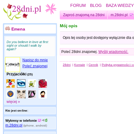
FORUM
BLOG
BAZA WIEDZY
Zaproś znajomą na 28dni
m.28dni.pl
Mój opis
Emena
Opis tej osoby jest dostępny wyłącznie dla
Do you believe in love at first
sight or should I walk by
again?
Poleć 28dni znajomej.
Wyślij wiadomość.
Napisz do mnie
28dni
|
Kontakt
|
Cennik
|
Polityka prywatności i 
Poleć znajomej
Przyjaciółki
(25)
więcej »
Kto jest on-line:
Wykresy w telefonie
m.28dni.pl
(iphone, android)