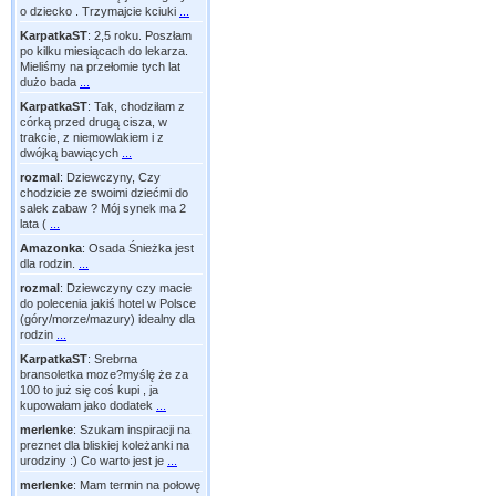
o dziecko . Trzymajcie kciuki
...
KarpatkaST
:
2,5 roku. Poszłam
po kilku miesiącach do lekarza.
Mieliśmy na przełomie tych lat
dużo bada
...
KarpatkaST
:
Tak, chodziłam z
córką przed drugą cisza, w
trakcie, z niemowlakiem i z
dwójką bawiących
...
rozmal
:
Dziewczyny, Czy
chodzicie ze swoimi dziećmi do
salek zabaw ? Mój synek ma 2
lata (
...
Amazonka
:
Osada Śnieżka jest
dla rodzin.
...
rozmal
:
Dziewczyny czy macie
do polecenia jakiś hotel w Polsce
(góry/morze/mazury) idealny dla
rodzin
...
KarpatkaST
:
Srebrna
bransoletka moze?myślę że za
100 to już się coś kupi , ja
kupowałam jako dodatek
...
merlenke
:
Szukam inspiracji na
preznet dla bliskiej koleżanki na
urodziny :) Co warto jest je
...
merlenke
:
Mam termin na połowę