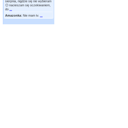
sierpnia, nigdzie się nie wybieram
🙂 nacieszam się oczekiwaniem,
do
...
Amazonka
:
Nie mam tv.
...