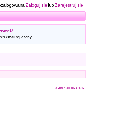
ezalogowana
Zaloguj się
lub
Zarejestruj się
adomość
.
es email tej osoby.
© 28dni.pl sp. z o.o.