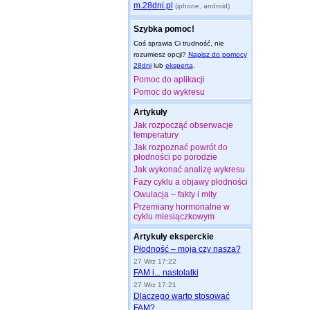
m.28dni.pl
(iphone, android)
Szybka pomoc!
Coś sprawia Ci trudność, nie
rozumiesz opcji?
Napisz do pomocy
28dni
lub
eksperta
.
Pomoc do aplikacji
Pomoc do wykresu
Artykuły
Jak rozpocząć obserwacje
temperatury
Jak rozpoznać powrót do
płodności po porodzie
Jak wykonać analizę wykresu
Fazy cyklu a objawy płodności
Owulacja – fakty i mity
Przemiany hormonalne w
cyklu miesiączkowym
Artykuły eksperckie
Płodność – moja czy nasza?
27 Wrz 17:22
FAM i... nastolatki
27 Wrz 17:21
Dlaczego warto stosować
FAM?