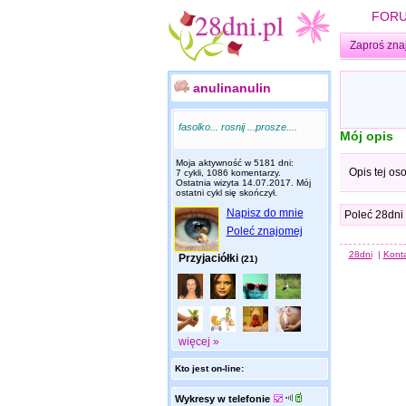
FOR
Zaproś zna
anulinanulin
fasolko... rosnij ...prosze....
Mój opis
Moja aktywność w 5181 dni:
Opis tej os
7 cykli, 1086 komentarzy.
Ostatnia wizyta
14.07.2017
. Mój
ostatni cykl się skończył.
Napisz do mnie
Poleć 28dni
Poleć znajomej
28dni
|
Kont
Przyjaciółki
(21)
więcej »
Kto jest on-line:
Wykresy w telefonie