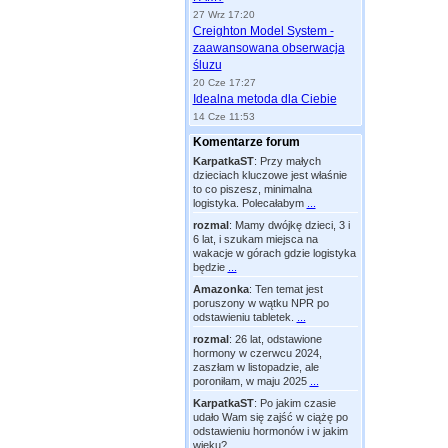
27 Wrz 17:20
Creighton Model System -
zaawansowana obserwacja
śluzu
20 Cze 17:27
Idealna metoda dla Ciebie
14 Cze 11:53
Komentarze forum
KarpatkaST
:
Przy małych
dzieciach kluczowe jest właśnie
to co piszesz, minimalna
logistyka. Polecałabym
...
rozmal
:
Mamy dwójkę dzieci, 3 i
6 lat, i szukam miejsca na
wakacje w górach gdzie logistyka
będzie
...
Amazonka
:
Ten temat jest
poruszony w wątku NPR po
odstawieniu tabletek.
...
rozmal
:
26 lat, odstawione
hormony w czerwcu 2024,
zaszłam w listopadzie, ale
poroniłam, w maju 2025
...
KarpatkaST
:
Po jakim czasie
udało Wam się zajść w ciążę po
odstawieniu hormonów i w jakim
wieku?
...