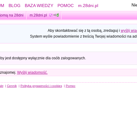
Ni
UM
BLOG
BAZA WIEDZY
POMOC
m.28dni.pl
jomą na 28dni
m.28dni.pl
Aby skontaktować się z tą osobą, zredaguj i
wyślij wi
System wyśle powiadomienie z treścią Twojej wiadomości na adr
oby jest dostępny wyłącznie dla osób zalogowanych.
 znajomej.
Wyślij wiadomość.
akt
|
Cennik
|
Polityka prywatności i cookies
|
Pomoc