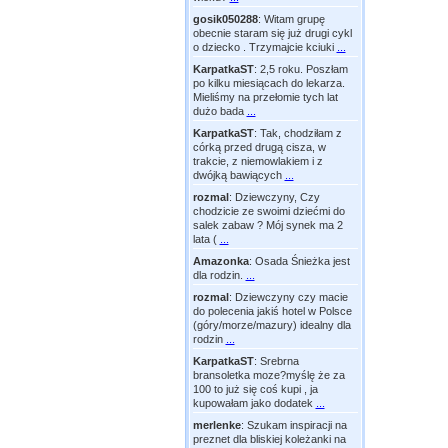
gosik050288
:
Witam grupę
obecnie staram się już drugi cykl
o dziecko . Trzymajcie kciuki
...
KarpatkaST
:
2,5 roku. Poszłam
po kilku miesiącach do lekarza.
Mieliśmy na przełomie tych lat
dużo bada
...
KarpatkaST
:
Tak, chodziłam z
córką przed drugą cisza, w
trakcie, z niemowlakiem i z
dwójką bawiących
...
rozmal
:
Dziewczyny, Czy
chodzicie ze swoimi dziećmi do
salek zabaw ? Mój synek ma 2
lata (
...
Amazonka
:
Osada Śnieżka jest
dla rodzin.
...
rozmal
:
Dziewczyny czy macie
do polecenia jakiś hotel w Polsce
(góry/morze/mazury) idealny dla
rodzin
...
KarpatkaST
:
Srebrna
bransoletka moze?myślę że za
100 to już się coś kupi , ja
kupowałam jako dodatek
...
merlenke
:
Szukam inspiracji na
preznet dla bliskiej koleżanki na