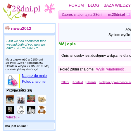
FORUM
BLOG
BAZA WIEDZY
Zaproś znajomą na 28dni
m.28dni.pl
nowa2012
Aby
System wyśle 
First we had eachother then
Mój opis
we had both of you now we
have EVERYTHING :*
Opis tej osoby jest dostępny wyłącznie dla
Moja aktywność w 5180 dni:
25 cykli, 12467 komentarzy.
Ostatnia wizyta
27.05.2019
. Mój
Poleć 28dni znajomej.
Wyślij wiadomość.
ostatni cykl się skończył.
Napisz do mnie
Poleć znajomej
28dni
|
Kontakt
|
Cennik
|
Polityka prywatności i 
Przyjaciółki
(25)
więcej »
Kto jest on-line: