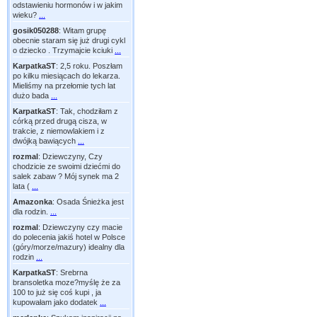
odstawieniu hormonów i w jakim
wieku?
...
gosik050288
:
Witam grupę
obecnie staram się już drugi cykl
o dziecko . Trzymajcie kciuki
...
KarpatkaST
:
2,5 roku. Poszłam
po kilku miesiącach do lekarza.
Mieliśmy na przełomie tych lat
dużo bada
...
KarpatkaST
:
Tak, chodziłam z
córką przed drugą cisza, w
trakcie, z niemowlakiem i z
dwójką bawiących
...
rozmal
:
Dziewczyny, Czy
chodzicie ze swoimi dziećmi do
salek zabaw ? Mój synek ma 2
lata (
...
Amazonka
:
Osada Śnieżka jest
dla rodzin.
...
rozmal
:
Dziewczyny czy macie
do polecenia jakiś hotel w Polsce
(góry/morze/mazury) idealny dla
rodzin
...
KarpatkaST
:
Srebrna
bransoletka moze?myślę że za
100 to już się coś kupi , ja
kupowałam jako dodatek
...