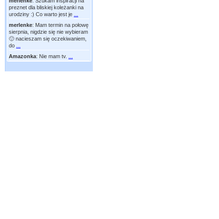
merlenke
:
Szukam inspiracji na
preznet dla bliskiej koleżanki na
urodziny :) Co warto jest je
...
merlenke
:
Mam termin na połowę
sierpnia, nigdzie się nie wybieram
🙂 nacieszam się oczekiwaniem,
do
...
Amazonka
:
Nie mam tv.
...