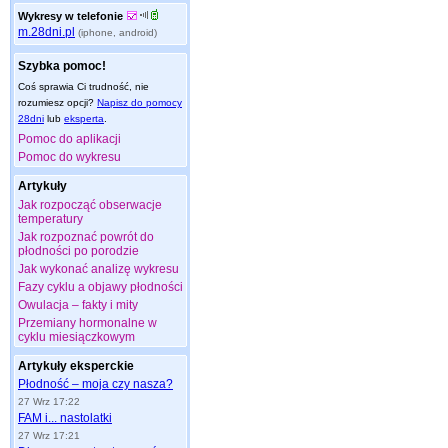
Wykresy w telefonie
m.28dni.pl
(iphone, android)
Szybka pomoc!
Coś sprawia Ci trudność, nie
rozumiesz opcji?
Napisz do pomocy
28dni
lub
eksperta
.
Pomoc do aplikacji
Pomoc do wykresu
Artykuły
Jak rozpocząć obserwacje
temperatury
Jak rozpoznać powrót do
płodności po porodzie
Jak wykonać analizę wykresu
Fazy cyklu a objawy płodności
Owulacja – fakty i mity
Przemiany hormonalne w
cyklu miesiączkowym
Artykuły eksperckie
Płodność – moja czy nasza?
27 Wrz 17:22
FAM i... nastolatki
27 Wrz 17:21