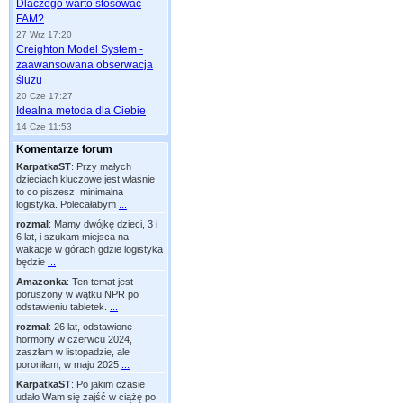
Dlaczego warto stosować
FAM?
27 Wrz 17:20
Creighton Model System -
zaawansowana obserwacja
śluzu
20 Cze 17:27
Idealna metoda dla Ciebie
14 Cze 11:53
Komentarze forum
KarpatkaST
:
Przy małych
dzieciach kluczowe jest właśnie
to co piszesz, minimalna
logistyka. Polecałabym
...
rozmal
:
Mamy dwójkę dzieci, 3 i
6 lat, i szukam miejsca na
wakacje w górach gdzie logistyka
będzie
...
Amazonka
:
Ten temat jest
poruszony w wątku NPR po
odstawieniu tabletek.
...
rozmal
:
26 lat, odstawione
hormony w czerwcu 2024,
zaszłam w listopadzie, ale
poroniłam, w maju 2025
...
KarpatkaST
:
Po jakim czasie
udało Wam się zajść w ciążę po