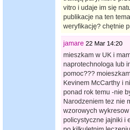
vitro i udaje im się na
publikacje na ten tem
weryfikację? chętnie 
jamare
22 Mar 14:20
mieszkam w UK i mam 
naprotechnologa lub i
pomoc??? moieszkam
Kevinem McCarthy i n
ponad rok temu -nie b
Narodzeniem tez nie m
wzorowych wykresow i
policystyczne jajniki 
po kilkuletnim leczen