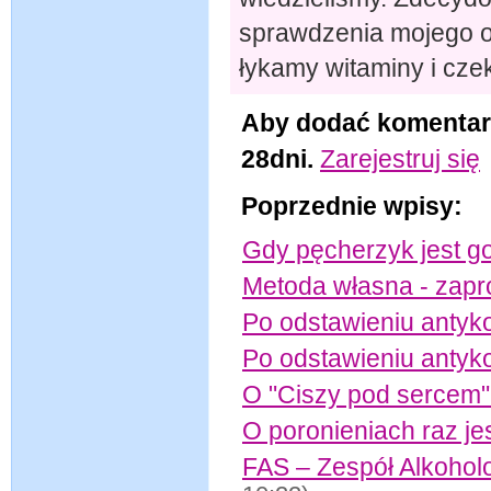
sprawdzenia mojego or
łykamy witaminy i cze
Aby dodać komentar
28dni.
Zarejestruj się
Poprzednie wpisy:
Gdy pęcherzyk jest g
Metoda własna - zapro
Po odstawieniu antyk
Po odstawieniu antyko
O "Ciszy pod sercem"
O poronieniach raz je
FAS – Zespół Alkoh