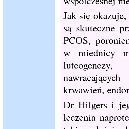
współczesnej me
Jak się okazuje
są skuteczne pr
PCOS, poronien
w miednicy mni
luteogenezy,
nawracających 
krwawień, endom
Dr Hilgers i j
leczenia naprot