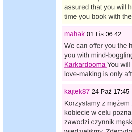
assured that you will
time you book with th
mahak
01 Lis 06:42
We can offer you the ho
you with mind-boggli
Karkardooma
You wil
love-making is only af
kajtek87
24 Paź 17:45
Korzystamy z mężem z
kobiecie w celu pozn
zawodzi czynnik męski
wiedzieliśmy. Zdecydo