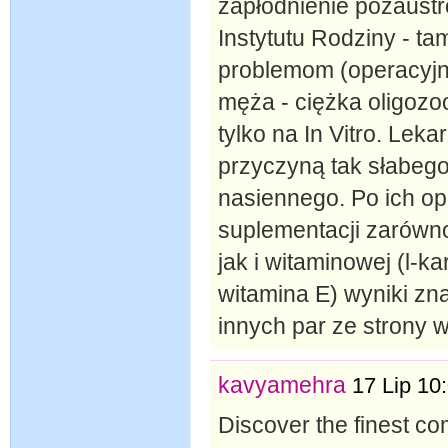
zapłodnienie pozaustr
Instytutu Rodziny - ta
problemom (operacyjn
męża - ciężka oligozo
tylko na In Vitro. Leka
przyczyną tak słabego
nasiennego. Po ich op
suplementacji zarówno 
jak i witaminowej (l-k
witamina E) wyniki zn
innych par ze strony 
kavyamehra
17 Lip 10
Discover the finest c