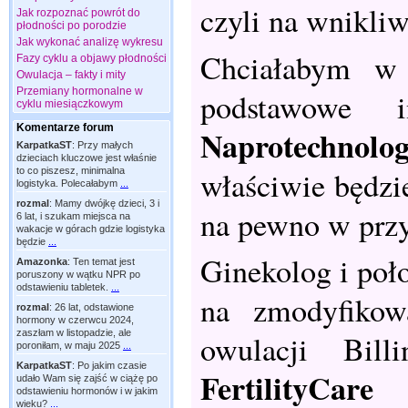
czyli na wnikli
Jak rozpoznać powrót do
płodności po porodzie
Jak wykonać analizę wykresu
Chciałabym w d
Fazy cyklu a objawy płodności
Owulacja – fakty i mity
Przemiany hormonalne w
podstawowe 
cyklu miesiączkowym
Komentarze forum
Naprotechnolog
KarpatkaST
:
Przy małych
dzieciach kluczowe jest właśnie
właściwie będzi
to co piszesz, minimalna
logistyka. Polecałabym
...
rozmal
:
Mamy dwójkę dzieci, 3 i
na pewno w przy
6 lat, i szukam miejsca na
wakacje w górach gdzie logistyka
będzie
...
Ginekolog i poł
Amazonka
:
Ten temat jest
poruszony w wątku NPR po
odstawieniu tabletek.
...
na zmodyfikow
rozmal
:
26 lat, odstawione
hormony w czerwcu 2024,
zaszłam w listopadzie, ale
owulacji Bill
poroniłam, w maju 2025
...
KarpatkaST
:
Po jakim czasie
FertilityCar
udało Wam się zajść w ciążę po
odstawieniu hormonów i w jakim
wieku?
...