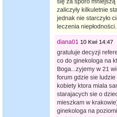
się za sporo mniejszą
zaliczyły kilkuletnie s
jednak nie starczyło ci
leczenia niepłodności.
diana01
10 Kwi 14:47
gratuluje decyzji refer
co do ginekologa na kt
Boga...zyjemy w 21 wi
forum gdzie sie ludzi
kobiety ktora miala sa
starajacych sie o dziec
mieszkam w krakowie).
ginekologa na poziomi