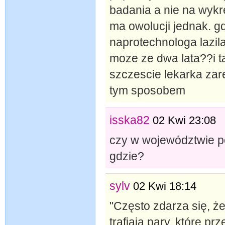
badania a nie na wykre
ma owolucji jednak. g
naprotechnologa lazila
moze ze dwa lata??i t
szczescie lekarka zar
tym sposobem
isska82
02 Kwi 23:08
czy w województwie po
gdzie?
sylv
02 Kwi 18:14
"Często zdarza się, ż
trafiają pary, które pr