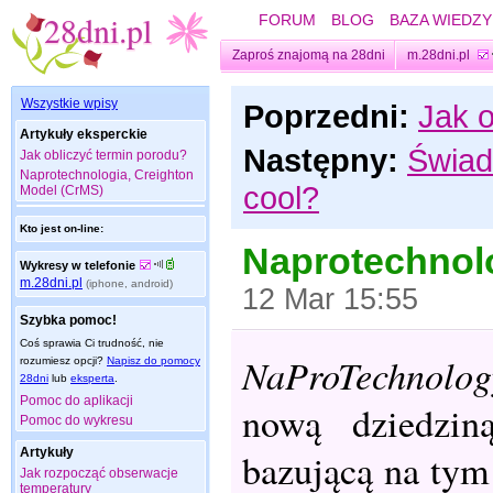
FORUM
BLOG
BAZA WIEDZY
Zaproś znajomą na 28dni
m.28dni.pl
Wszystkie wpisy
Poprzedni:
Jak o
Artykuły eksperckie
Następny:
Świad
Jak obliczyć termin porodu?
Naprotechnologia, Creighton
cool?
Model (CrMS)
Kto jest on-line:
Naprotechnolo
Wykresy w telefonie
m.28dni.pl
(iphone, android)
12 Mar 15:55
Szybka pomoc!
Coś sprawia Ci trudność, nie
NaProTechnology
rozumiesz opcji?
Napisz do pomocy
28dni
lub
eksperta
.
Pomoc do aplikacji
nową dziedzin
Pomoc do wykresu
Artykuły
bazującą na tym 
Jak rozpocząć obserwacje
temperatury