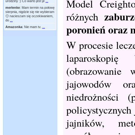
Model Creighto
urodziny :) Co warto jest je
...
merlenke
:
Mam termin na połowę
zaburz
różnych
sierpnia, nigdzie się nie wybieram
🙂 nacieszam się oczekiwaniem,
do
...
poronień oraz n
Amazonka
:
Nie mam tv.
...
W procesie lecze
laparoskopię 
(obrazowanie w
jajowodów ora
niedrożności (
policystycznych 
jajników, m