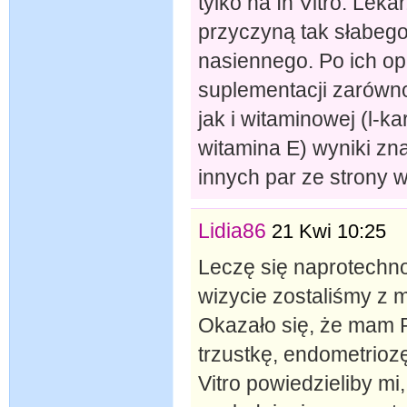
tylko na In Vitro. Leka
przyczyną tak słabego
nasiennego. Po ich op
suplementacji zarówno 
jak i witaminowej (l-k
witamina E) wyniki zn
innych par ze strony 
Lidia86
21 Kwi 10:25
Leczę się naprotechno
wizycie zostaliśmy z
Okazało się, że mam 
trzustkę, endometriozę
Vitro powiedzieliby mi