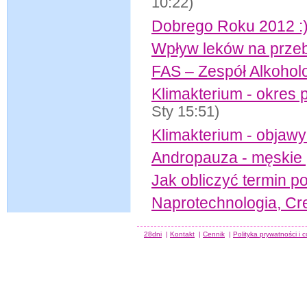
10:22)
Dobrego Roku 2012 :
Wpływ leków na przeb
FAS – Zespół Alkoholo
Klimakterium - okres 
Sty 15:51)
Klimakterium - objawy i
Andropauza - męskie 
Jak obliczyć termin p
Naprotechnologia, Cr
28dni
|
Kontakt
|
Cennik
|
Polityka prywatności i 