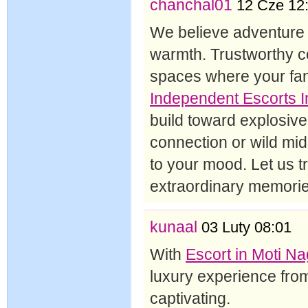
chanchal01
12 Cze 12
We believe adventure 
warmth. Trustworthy c
spaces where your fan
Independent Escorts I
build toward explosiv
connection or wild mid
to your mood. Let us t
extraordinary memories
kunaal
03 Luty 08:01
With
Escort in Moti N
luxury experience from 
captivating.