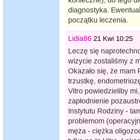
konieczne), do tego die
diagnostyka. Ewentual
początku leczenia.
Lidia86
21 Kwi 10:25
Leczę się naprotechno
wizycie zostaliśmy z
Okazało się, że mam 
trzustkę, endometriozę
Vitro powiedzieliby mi
zapłodnienie pozaustr
Instytutu Rodziny - ta
problemom (operacyjn
męża - ciężka oligozo