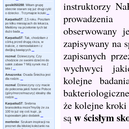
instruktorzy Na
gosik050288
:
Witam grupę
obecnie staram się już drugi cykl
o dziecko . Trzymajcie kciuki
...
prowadzenia 
KarpatkaST
:
2,5 roku. Poszłam
po kilku miesiącach do lekarza.
obserwowany je
Mieliśmy na przełomie tych lat
dużo bada
...
KarpatkaST
:
Tak, chodziłam z
zapisywany na sp
córką przed drugą cisza, w
trakcie, z niemowlakiem i z
dwójką bawiących
...
zapisanych prze
rozmal
:
Dziewczyny, Czy
chodzicie ze swoimi dziećmi do
wychwyci jaki
salek zabaw ? Mój synek ma 2
lata (
...
Amazonka
:
Osada Śnieżka jest
kolejne badani
dla rodzin.
...
rozmal
:
Dziewczyny czy macie
bakteriologiczn
do polecenia jakiś hotel w Polsce
(góry/morze/mazury) idealny dla
rodzin
...
że kolejne krok
KarpatkaST
:
Srebrna
bransoletka moze?myślę że za
100 to już się coś kupi , ja
w ścisłym sk
są
kupowałam jako dodatek
...
merlenke
:
Szukam inspiracji na
preznet dla bliskiej koleżanki na