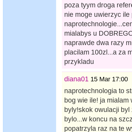
poza tyym droga refere
nie moge uwierzyc ile
naprotechnologie...cen
mialabys u DOBREG
naprawde dwa razy mni
placilam 100zl...a za m
przykladu
diana01
15 Mar 17:00
naprotechnologia to st
bog wie ile! ja miala
byly!skok owulacji byl
bylo...w koncu na szc
popatrzyla raz na te w