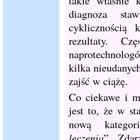
takie właśnie 
diagnoza sta
cyklicznością 
rezultaty. C
naprotechnologó
kilka nieudanych
zajść w ciążę.
Co ciekawe i m
jest to, że w s
nową kategor
leczenia
”. Zdar