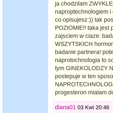
ja chodzilam ZWYKL
naproptechnologiem i 
co opisujesz:)) tak
POZIOMIE!! taka jest 
zajsciem w ciaze: bada
WSZYTSKICH hormonow,
badanie partnera! potem
naprotochnologia to s
tym GINEKOLODZY NA 
postepuje w ten sposo
NAPROTECHNOLOGIEM:
progesteron mialam do
diana01
03 Kwi 20:46