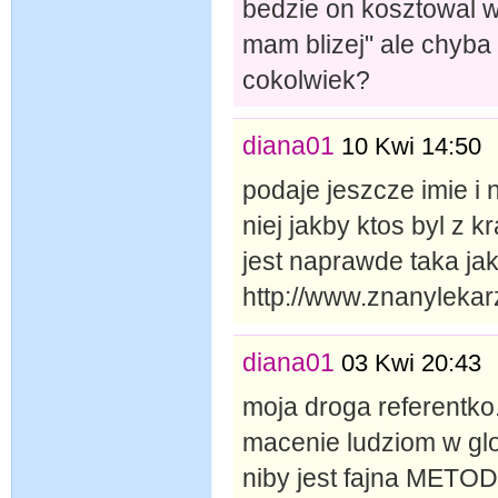
bedzie on kosztowal wi
mam blizej" ale chyba
cokolwiek?
diana01
10 Kwi 14:50
podaje jeszcze imie i 
niej jakby ktos byl z 
jest naprawde taka ja
http://www.znanylekar
diana01
03 Kwi 20:43
moja droga referentko.
macenie ludziom w glo
niby jest fajna METOD