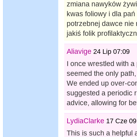
zmiana nawyków żywie
kwas foliowy i dla pań
potrzebnej dawce nie
jakiś folik profilaktyc
Aliavige
24 Lip 07:09
I once wrestled with a 
seemed the only path, 
We ended up over-comp
suggested a periodic re
advice, allowing for be
LydiaClarke
17 Cze 09
This is such a helpful 