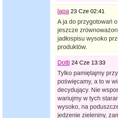
lapa
23 Cze 02:41
A ja do przygotowań o
jeszcze zrównoważoną
jadłospisu wysoko pr
produktów.
Dotti
24 Cze 13:33
Tylko pamiętajmy prz
poświęcamy, a to w wi
decydujący. Nie wspom
wariujmy w tych stara
wysoko, na poduszcze 
jedzenie zieleniny, za