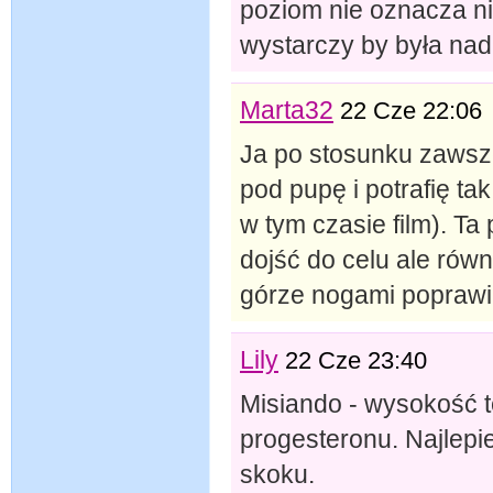
poziom nie oznacza n
wystarczy by była nad
Marta32
22 Cze 22:06
Ja po stosunku zaws
pod pupę i potrafię ta
w tym czasie film). Ta
dojść do celu ale rów
górze nogami poprawi
Lily
22 Cze 23:40
Misiando - wysokość t
progesteronu. Najlepi
skoku.