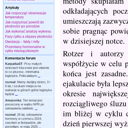
metody skupiałam 
odkładających pocz
Artykuły
Jak rozpocząć obserwacje
temperatury
umieszczają zazwycz
Jak rozpoznać powrót do
płodności po porodzie
sobie pragnąc powi
Jak wykonać analizę wykresu
Fazy cyklu a objawy płodności
w dzisiejszej notce.
Owulacja – fakty i mity
Przemiany hormonalne w
Rotzer i autorzy
cyklu miesiączkowym
Komentarze forum
współżycie w celu p
KarpatkaST
:
Przy małych
dzieciach kluczowe jest właśnie
końca jest zasadne
to co piszesz, minimalna
logistyka. Polecałabym
...
ejakulacie była lep
rozmal
:
Mamy dwójkę dzieci, 3 i
6 lat, i szukam miejsca na
okresie największe
wakacje w górach gdzie logistyka
będzie
...
rozciągliwego śluzu
Amazonka
:
Ten temat jest
poruszony w wątku NPR po
odstawieniu tabletek.
...
im bliżej w cyklu 
rozmal
:
26 lat, odstawione
hormony w czerwcu 2024,
dzień pierwszej wyżs
zaszłam w listopadzie, ale
poroniłam, w maju 2025
...