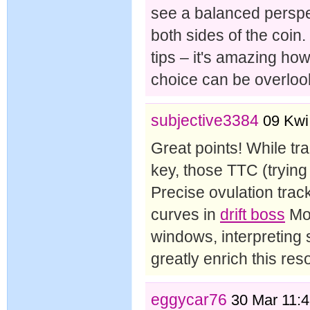
see a balanced perspec
both sides of the coin.
tips – it's amazing how
choice can be overlo
subjective3384
09 Kwi
Great points! While trac
key, those TTC (trying
Precise ovulation tracki
curves in
drift boss
Mor
windows, interpreting 
greatly enrich this re
eggycar76
30 Mar 11: