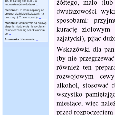
żółtego, mało (lub
100 to już się coś kupi , ja
kupowałam jako dodatek
...
dwufazowości wyk
merlenke
:
Szukam inspiracji na
preznet dla bliskiej koleżanki na
sposobami: przyjm
urodziny :) Co warto jest je
...
merlenke
:
Mam termin na połowę
kurację ziołowym 
sierpnia, nigdzie się nie wybieram
🙂 nacieszam się oczekiwaniem,
do
...
azjatycki), pijąc du
Amazonka
:
Nie mam tv.
...
Wskazówki dla panó
(by nie przegrzewać
również ten prepa
rozwojowym cewy 
alkohol, stosować d
wszystko pamiętają
miesiące, więc nale
przed rozpoczęciem 