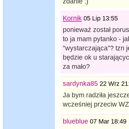
zdanie :)
Kornik
05 Lip 13:55
ponieważ został poru
to ja mam pytanko - ja
"wystarczająca"? tzn 
będzie ok u starającyc
za mało?
sardynka85
22 Wrz 21
Ja bym radziła jeszcz
wcześniej przeciw W
blueblue
07 Mar 18:49