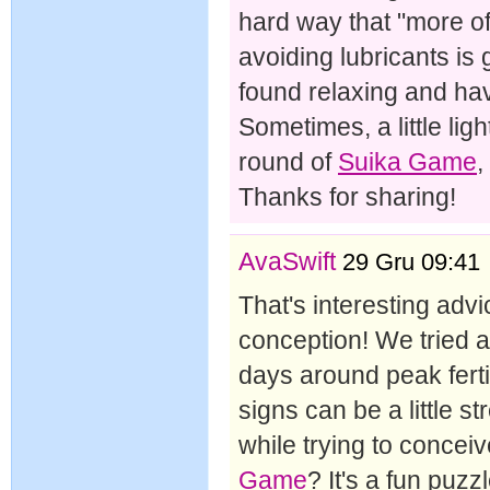
hard way that "more oft
avoiding lubricants is
found relaxing and hav
Sometimes, a little ligh
round of
Suika Game
,
Thanks for sharing!
AvaSwift
29 Gru 09:41
That's interesting advi
conception! We tried a
days around peak ferti
signs can be a little st
while trying to concei
Game
? It's a fun puz