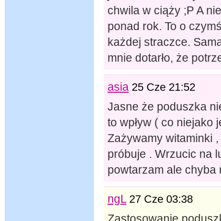
chwila w ciąży ;P A ni
ponad rok. To o czym
każdej straczce. Sama 
mnie dotarło, że potrze
asia
25 Cze 21:52
Jasne że poduszka nie 
to wpływ ( co niejako j
Zażywamy witaminki , 
próbuje . Wrzucic na lu
powtarzam ale chyba n
ngL
27 Cze 03:38
Zastosowanie poduszki