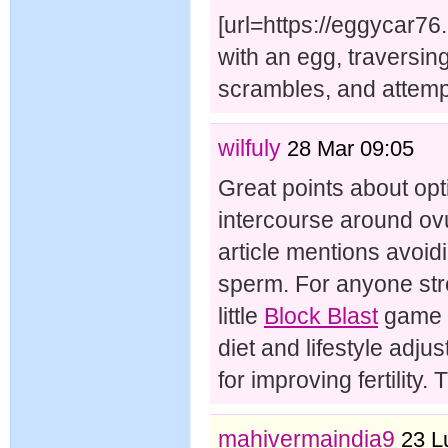
[url=https://eggycar76.
with an egg, traversin
scrambles, and attempt
wilfuly
28 Mar 09:05
Great points about opt
intercourse around ovul
article mentions avoidi
sperm. For anyone str
little
Block Blast
game c
diet and lifestyle adju
for improving fertility.
mahivermaindia9
23 L