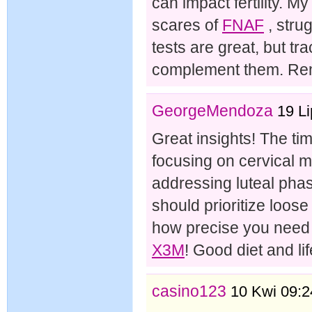
can impact fertility. M
scares of
FNAF
, stru
tests are great, but t
complement them. Rem
GeorgeMendoza
19 Li
Great insights! The tim
focusing on cervical 
addressing luteal pha
should prioritize loose
how precise you need t
X3M
! Good diet and lif
casino123
10 Kwi 09:2