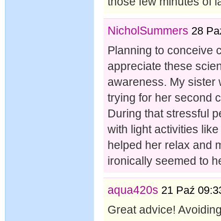
those few minutes of 
NicholSummers
28 Pa
Planning to conceive c
appreciate these scienti
awareness. My sister 
trying for her second c
During that stressful p
with light activities lik
helped her relax and m
ironically seemed to h
aqua420s
21 Paź 09:3
Great advice! Avoiding 