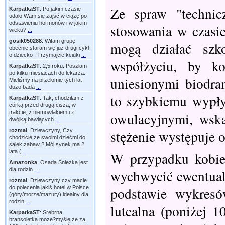
Ze spraw "technic
KarpatkaST
:
Po jakim czasie
udało Wam się zajść w ciążę po
odstawieniu hormonów i w jakim
stosowania w czasie
wieku?
...
gosik050288
:
Witam grupę
mogą działać szk
obecnie staram się już drugi cykl
o dziecko . Trzymajcie kciuki
...
współżyciu, by k
KarpatkaST
:
2,5 roku. Poszłam
po kilku miesiącach do lekarza.
uniesionymi biodra
Mieliśmy na przełomie tych lat
dużo bada
...
to szybkiemu wypły
KarpatkaST
:
Tak, chodziłam z
córką przed drugą cisza, w
trakcie, z niemowlakiem i z
owulacyjnymi, wsk
dwójką bawiących
...
rozmal
:
Dziewczyny, Czy
stężenie występuje 
chodzicie ze swoimi dziećmi do
salek zabaw ? Mój synek ma 2
lata (
...
W przypadku kobiet
Amazonka
:
Osada Śnieżka jest
dla rodzin.
...
wychwycić ewentualn
rozmal
:
Dziewczyny czy macie
podstawie wykresó
do polecenia jakiś hotel w Polsce
(góry/morze/mazury) idealny dla
rodzin
...
lutealna (poniżej 
KarpatkaST
:
Srebrna
bransoletka moze?myślę że za