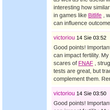
interesting how simila
in games like
Bitlife
, w
can influence outcome
victoriou
14 Sie 03:52
Good points! Important
can impact fertility. M
scares of
FNAF
, stru
tests are great, but t
complement them. Rem
victoriou
14 Sie 03:50
Good points! Important