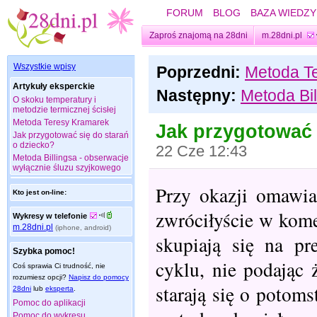
FORUM
BLOG
BAZA WIEDZY
Zaproś znajomą na 28dni
m.28dni.pl
Wszystkie wpisy
Poprzedni:
Metoda T
Artykuły eksperckie
Następny:
Metoda Bi
O skoku temperatury i
metodzie termicznej ścisłej
Metoda Teresy Kramarek
Jak przygotować 
Jak przygotować się do starań
o dziecko?
22 Cze 12:43
Metoda Billingsa - obserwacje
wyłącznie śluzu szyjkowego
Przy okazji omawia
Kto jest on-line:
zwróciłyście w kome
Wykresy w telefonie
m.28dni.pl
(iphone, android)
skupiają się na p
Szybka pomoc!
cyklu, nie podając 
Coś sprawia Ci trudność, nie
rozumiesz opcji?
Napisz do pomocy
starają się o potoms
28dni
lub
eksperta
.
Pomoc do aplikacji
Pomoc do wykresu