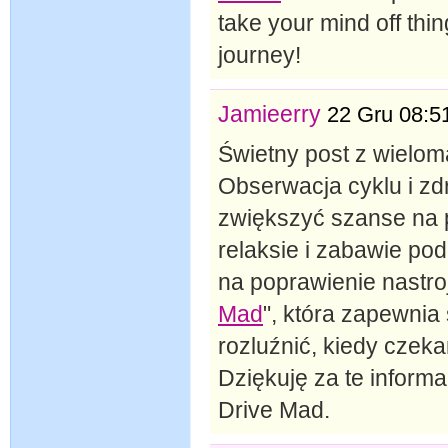
take your mind off thin
journey!
Jamieerry
22 Gru 08:5
Świetny post z wielo
Obserwacja cyklu i z
zwiększyć szanse na 
relaksie i zabawie p
na poprawienie nastro
Mad
", która zapewnia
rozluźnić, kiedy czek
Dziękuję za te inform
Drive Mad.