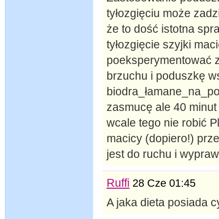
tyłozgięciu może zadzi
że to dość istotna sp
tyłozgięcie szyjki maci
poeksperymentować z 
brzuchu i poduszkę w
biodra_łamane_na_pod_
zasmucę ale 40 minut 
wcale tego nie robić 
macicy (dopiero!) prze
jest do ruchu i wypra
Ruffi
28 Cze 01:45
A jaka dieta posiada 