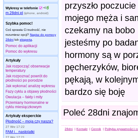
przyszło poczucie
Wykresy w telefonie
m.28dni.pl
(iphone, android)
mojego męża i sam
Szybka pomoc!
czekamy na bobo n
Coś sprawia Ci trudność, nie
rozumiesz opcji?
Napisz do pomocy
jesteśmy po badan
28dni
lub
eksperta
.
Pomoc do aplikacji
Pomoc do wykresu
hormony są w porz
Artykuły
pęcherzyków, biorę
Jak rozpocząć obserwacje
temperatury
Jak rozpoznać powrót do
pękają, w kolejny
płodności po porodzie
Jak wykonać analizę wykresu
bardzo się boję
Fazy cyklu a objawy płodności
Owulacja – fakty i mity
Przemiany hormonalne w
cyklu miesiączkowym
Poleć 28dni znajo
Artykuły eksperckie
Płodność – moja czy nasza?
27 Wrz 17:22
28dni
|
Kontakt
|
Cennik
|
Polityka prywatności i 
FAM i... nastolatki
27 Wrz 17:21