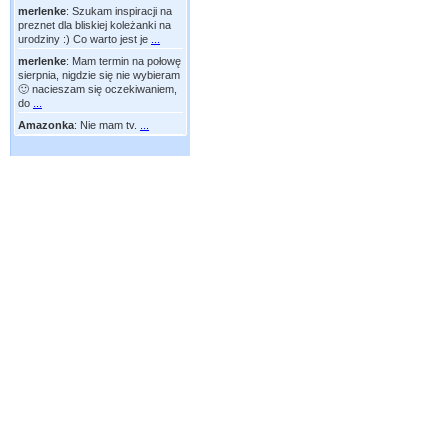
merlenke
:
Szukam inspiracji na
preznet dla bliskiej koleżanki na
urodziny :) Co warto jest je
...
merlenke
:
Mam termin na połowę
sierpnia, nigdzie się nie wybieram
🙂 nacieszam się oczekiwaniem,
do
...
Amazonka
:
Nie mam tv.
...