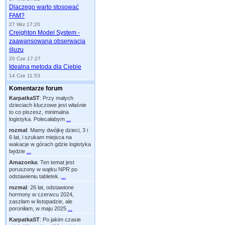
Dlaczego warto stosować
FAM?
27 Wrz 17:20
Creighton Model System -
zaawansowana obserwacja
śluzu
20 Cze 17:27
Idealna metoda dla Ciebie
14 Cze 11:53
Komentarze forum
KarpatkaST
:
Przy małych
dzieciach kluczowe jest właśnie
to co piszesz, minimalna
logistyka. Polecałabym
...
rozmal
:
Mamy dwójkę dzieci, 3 i
6 lat, i szukam miejsca na
wakacje w górach gdzie logistyka
będzie
...
Amazonka
:
Ten temat jest
poruszony w wątku NPR po
odstawieniu tabletek.
...
rozmal
:
26 lat, odstawione
hormony w czerwcu 2024,
zaszłam w listopadzie, ale
poroniłam, w maju 2025
...
KarpatkaST
:
Po jakim czasie