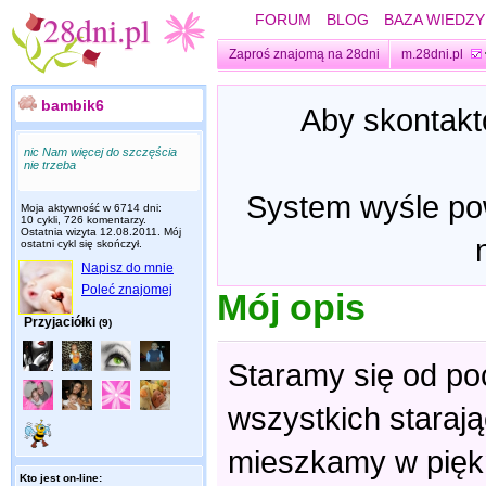
FORUM
BLOG
BAZA WIEDZY
Zaproś znajomą na 28dni
m.28dni.pl
bambik6
Aby skontakt
nic Nam więcej do szczęścia
nie trzeba
System wyśle pow
Moja aktywność w 6714 dni:
10 cykli, 726 komentarzy.
Ostatnia wizyta
12.08.2011
. Mój
ostatni cykl się skończył.
Napisz do mnie
Poleć znajomej
Mój opis
Przyjaciółki
(9)
Staramy się od po
wszystkich starają
mieszkamy w pięk
Kto jest on-line: