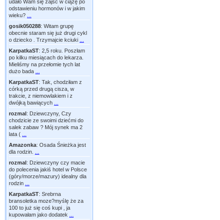
udało Wam się zajść w ciążę po
odstawieniu hormonów i w jakim
wieku?
...
gosik050288
:
Witam grupę
obecnie staram się już drugi cykl
o dziecko . Trzymajcie kciuki
...
KarpatkaST
:
2,5 roku. Poszłam
po kilku miesiącach do lekarza.
Mieliśmy na przełomie tych lat
dużo bada
...
KarpatkaST
:
Tak, chodziłam z
córką przed drugą cisza, w
trakcie, z niemowlakiem i z
dwójką bawiących
...
rozmal
:
Dziewczyny, Czy
chodzicie ze swoimi dziećmi do
salek zabaw ? Mój synek ma 2
lata (
...
Amazonka
:
Osada Śnieżka jest
dla rodzin.
...
rozmal
:
Dziewczyny czy macie
do polecenia jakiś hotel w Polsce
(góry/morze/mazury) idealny dla
rodzin
...
KarpatkaST
:
Srebrna
bransoletka moze?myślę że za
100 to już się coś kupi , ja
kupowałam jako dodatek
...