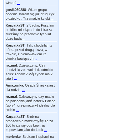
wieku?
...
gosik050288
:
Witam grupę
obecnie staram się już drugi cykl
o dziecko . Trzymajcie kciuki
...
KarpatkaST
:
2,5 roku. Poszłam
po kilku miesiącach do lekarza.
Mieliśmy na przełomie tych lat
dużo bada
...
KarpatkaST
:
Tak, chodziłam z
córką przed drugą cisza, w
trakcie, z niemowlakiem i z
dwójką bawiących
...
rozmal
:
Dziewczyny, Czy
chodzicie ze swoimi dziećmi do
salek zabaw ? Mój synek ma 2
lata (
...
Amazonka
:
Osada Śnieżka jest
dla rodzin.
...
rozmal
:
Dziewczyny czy macie
do polecenia jakiś hotel w Polsce
(góry/morze/mazury) idealny dla
rodzin
...
KarpatkaST
:
Srebrna
bransoletka moze?myślę że za
100 to już się coś kupi , ja
kupowałam jako dodatek
...
merlenke
:
Szukam inspiracji na