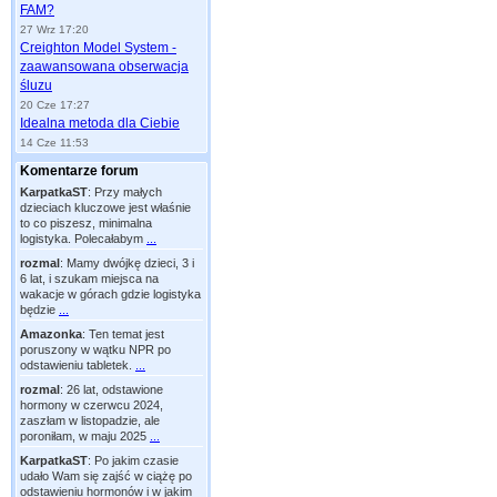
FAM?
27 Wrz 17:20
Creighton Model System -
zaawansowana obserwacja
śluzu
20 Cze 17:27
Idealna metoda dla Ciebie
14 Cze 11:53
Komentarze forum
KarpatkaST
:
Przy małych
dzieciach kluczowe jest właśnie
to co piszesz, minimalna
logistyka. Polecałabym
...
rozmal
:
Mamy dwójkę dzieci, 3 i
6 lat, i szukam miejsca na
wakacje w górach gdzie logistyka
będzie
...
Amazonka
:
Ten temat jest
poruszony w wątku NPR po
odstawieniu tabletek.
...
rozmal
:
26 lat, odstawione
hormony w czerwcu 2024,
zaszłam w listopadzie, ale
poroniłam, w maju 2025
...
KarpatkaST
:
Po jakim czasie
udało Wam się zajść w ciążę po
odstawieniu hormonów i w jakim