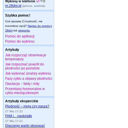
Wykresy w telefonie
m.28dni.pl
(iphone, android)
Szybka pomoc!
Coś sprawia Ci trudność, nie
rozumiesz opcji?
Napisz do pomocy
28dni
lub
eksperta
.
Pomoc do aplikacji
Pomoc do wykresu
Artykuły
Jak rozpocząć obserwacje
temperatury
Jak rozpoznać powrót do
płodności po porodzie
Jak wykonać analizę wykresu
Fazy cyklu a objawy płodności
Owulacja – fakty i mity
Przemiany hormonalne w
cyklu miesiączkowym
Artykuły eksperckie
Płodność – moja czy nasza?
27 Wrz 17:22
FAM i... nastolatki
27 Wrz 17:21
Dlaczego warto stosować