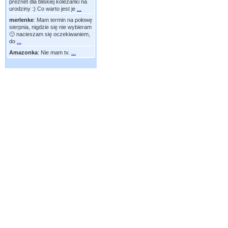
preznet dla bliskiej koleżanki na
urodziny :) Co warto jest je
...
merlenke
:
Mam termin na połowę
sierpnia, nigdzie się nie wybieram
🙂 nacieszam się oczekiwaniem,
do
...
Amazonka
:
Nie mam tv.
...