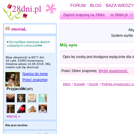
FORUM
BLOG
BAZA WIEDZY
Zaproś znajomą na 28dni
m.28dni.pl
moniaL
Aby
System wyśle 
♥Szczęśliwa mamusia dwóch
Mój opis
cudownych córeczek♥♥
Opis tej osoby jest dostępny wyłącznie dla
Moja aktywność w 6677 dni:
44 cykli, 31883 komentarzy.
Ostatnia wizyta
14.09.2019
. Mój
ostatni cykl się skończył.
Poleć 28dni znajomej.
Wyślij wiadomość.
Napisz do mnie
Poleć znajomej
28dni
|
Kontakt
|
Cennik
|
Polityka prywatności i 
Przyjaciółki
(57)
więcej »
Kto jest on-line: