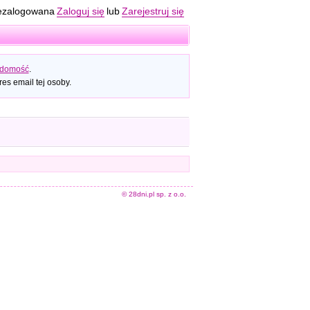
ezalogowana
Zaloguj się
lub
Zarejestruj się
adomość
.
es email tej osoby.
© 28dni.pl sp. z o.o.