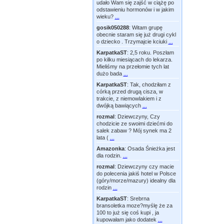
udało Wam się zajść w ciążę po
odstawieniu hormonów i w jakim
wieku?
...
gosik050288
:
Witam grupę
obecnie staram się już drugi cykl
o dziecko . Trzymajcie kciuki
...
KarpatkaST
:
2,5 roku. Poszłam
po kilku miesiącach do lekarza.
Mieliśmy na przełomie tych lat
dużo bada
...
KarpatkaST
:
Tak, chodziłam z
córką przed drugą cisza, w
trakcie, z niemowlakiem i z
dwójką bawiących
...
rozmal
:
Dziewczyny, Czy
chodzicie ze swoimi dziećmi do
salek zabaw ? Mój synek ma 2
lata (
...
Amazonka
:
Osada Śnieżka jest
dla rodzin.
...
rozmal
:
Dziewczyny czy macie
do polecenia jakiś hotel w Polsce
(góry/morze/mazury) idealny dla
rodzin
...
KarpatkaST
:
Srebrna
bransoletka moze?myślę że za
100 to już się coś kupi , ja
kupowałam jako dodatek
...