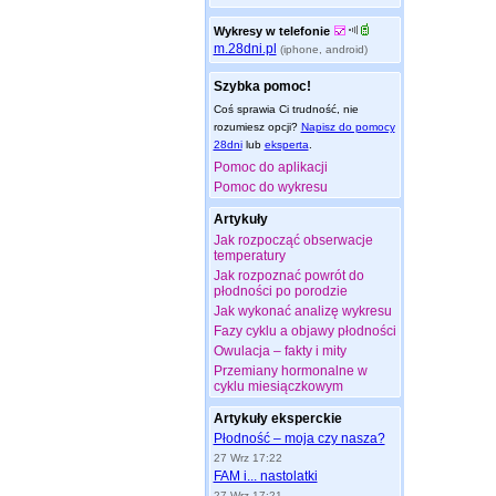
Wykresy w telefonie
m.28dni.pl
(iphone, android)
Szybka pomoc!
Coś sprawia Ci trudność, nie
rozumiesz opcji?
Napisz do pomocy
28dni
lub
eksperta
.
Pomoc do aplikacji
Pomoc do wykresu
Artykuły
Jak rozpocząć obserwacje
temperatury
Jak rozpoznać powrót do
płodności po porodzie
Jak wykonać analizę wykresu
Fazy cyklu a objawy płodności
Owulacja – fakty i mity
Przemiany hormonalne w
cyklu miesiączkowym
Artykuły eksperckie
Płodność – moja czy nasza?
27 Wrz 17:22
FAM i... nastolatki
27 Wrz 17:21