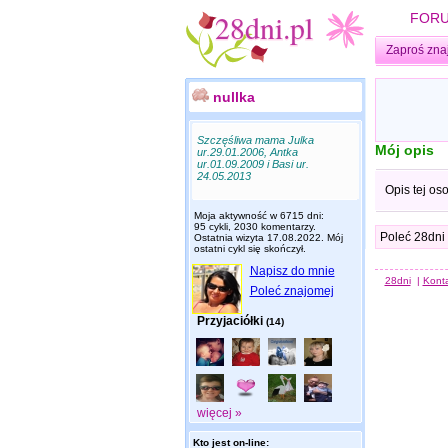
FOR
Zaproś zna
nullka
Szczęśliwa mama Julka
Mój opis
ur.29.01.2006, Antka
ur.01.09.2009 i Basi ur.
24.05.2013
Opis tej os
Moja aktywność w 6715 dni:
95 cykli, 2030 komentarzy.
Poleć 28dni
Ostatnia wizyta
17.08.2022
. Mój
ostatni cykl się skończył.
Napisz do mnie
28dni
|
Kont
Poleć znajomej
Przyjaciółki
(14)
więcej »
Kto jest on-line: