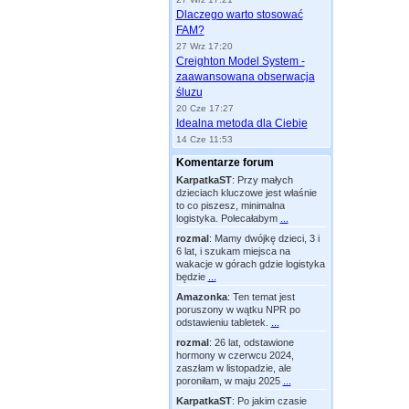
Dlaczego warto stosować
FAM?
27 Wrz 17:20
Creighton Model System -
zaawansowana obserwacja
śluzu
20 Cze 17:27
Idealna metoda dla Ciebie
14 Cze 11:53
Komentarze forum
KarpatkaST
:
Przy małych
dzieciach kluczowe jest właśnie
to co piszesz, minimalna
logistyka. Polecałabym
...
rozmal
:
Mamy dwójkę dzieci, 3 i
6 lat, i szukam miejsca na
wakacje w górach gdzie logistyka
będzie
...
Amazonka
:
Ten temat jest
poruszony w wątku NPR po
odstawieniu tabletek.
...
rozmal
:
26 lat, odstawione
hormony w czerwcu 2024,
zaszłam w listopadzie, ale
poroniłam, w maju 2025
...
KarpatkaST
:
Po jakim czasie