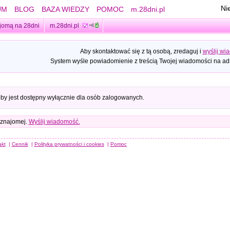
Ni
UM
BLOG
BAZA WIEDZY
POMOC
m.28dni.pl
jomą na 28dni
m.28dni.pl
Aby skontaktować się z tą osobą, zredaguj i
wyślij wi
System wyśle powiadomienie z treścią Twojej wiadomości na adr
oby jest dostępny wyłącznie dla osób zalogowanych.
 znajomej.
Wyślij wiadomość.
akt
|
Cennik
|
Polityka prywatności i cookies
|
Pomoc