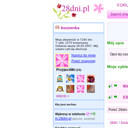
FOR
Zaproś zna
bozzenka
Moja aktywność w 7194 dni:
Mój opis
7 cykli, 1275 komentarzy.
Ostatnia wizyta
29.05.2007
. Mój
ostatni cykl się skończył.
Opis tej os
Napisz do mnie
Poleć znajomej
Moje cykle
Przyjaciółki
(15)
gru
więcej »
4 l
Kto jest on-line:
Poleć 28dni
Wykresy w telefonie
m.28dni.pl
(iphone, android)
28dni
|
Kont