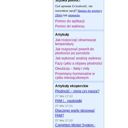
Szybka pomoc!
Coś sprawia Ci trudność, nie
rozumiesz opcji?
Napisz do pomocy
28dni
lub
eksperta
.
Pomoc do aplikacji
Pomoc do wykresu
Artykuły
Jak rozpocząć obserwacje
temperatury
Jak rozpoznać powrót do
płodności po porodzie
Jak wykonać analizę wykresu
Fazy cyklu a objawy płodności
Owulacja – fakty i mity
Przemiany hormonalne w
cyklu miesiączkowym
Artykuły eksperckie
Płodność – moja czy nasza?
27 Wrz 17:22
FAM i... nastolatki
27 Wrz 17:21
Dlaczego warto stosować
FAM?
27 Wrz 17:20
Creighton Model System -