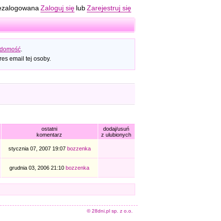
ezalogowana
Zaloguj się
lub
Zarejestruj się
adomość
.
es email tej osoby.
ostatni
dodaj/usuń
komentarz
z ulubionych
stycznia 07, 2007 19:07
bozzenka
grudnia 03, 2006 21:10
bozzenka
© 28dni.pl sp. z o.o.