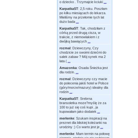
o dziecko . Trzymajcie kciuki
...
KarpatkaST
:
2,5 roku. Poszłam
po kilku miesiącach do lekarza.
Mieliśmy na przełomie tych lat
dużo bada
...
KarpatkaST
:
Tak, chodziłam z
córką przed drugą cisza, w
trakcie, z niemowlakiem i z
dwójką bawiących
...
rozmal
:
Dziewczyny, Czy
chodzicie ze swoimi dziećmi do
salek zabaw ? Mój synek ma 2
lata (
...
Amazonka
:
Osada Śnieżka jest
dla rodzin.
...
rozmal
:
Dziewczyny czy macie
do polecenia jakiś hotel w Polsce
(góry/morze/mazury) idealny dla
rodzin
...
KarpatkaST
:
Srebrna
bransoletka moze?myślę że za
100 to już się coś kupi , ja
kupowałam jako dodatek
...
merlenke
:
Szukam inspiracji na
preznet dla bliskiej koleżanki na
urodziny :) Co warto jest je
...
merlenke
:
Mam termin na połowę