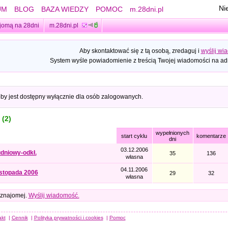
Ni
UM
BLOG
BAZA WIEDZY
POMOC
m.28dni.pl
jomą na 28dni
m.28dni.pl
Aby skontaktować się z tą osobą, zredaguj i
wyślij wi
System wyśle powiadomienie z treścią Twojej wiadomości na adr
oby jest dostępny wyłącznie dla osób zalogowanych.
 (2)
wypełnionych
start cyklu
komentarze
dni
03.12.2006
dniowy-odkł.
35
136
własna
04.11.2006
istopada 2006
29
32
własna
 znajomej.
Wyślij wiadomość.
akt
|
Cennik
|
Polityka prywatności i cookies
|
Pomoc