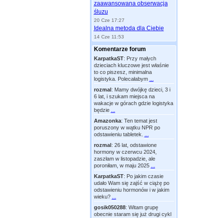
zaawansowana obserwacja
śluzu
20 Cze 17:27
Idealna metoda dla Ciebie
14 Cze 11:53
Komentarze forum
KarpatkaST
:
Przy małych
dzieciach kluczowe jest właśnie
to co piszesz, minimalna
logistyka. Polecałabym
...
rozmal
:
Mamy dwójkę dzieci, 3 i
6 lat, i szukam miejsca na
wakacje w górach gdzie logistyka
będzie
...
Amazonka
:
Ten temat jest
poruszony w wątku NPR po
odstawieniu tabletek.
...
rozmal
:
26 lat, odstawione
hormony w czerwcu 2024,
zaszłam w listopadzie, ale
poroniłam, w maju 2025
...
KarpatkaST
:
Po jakim czasie
udało Wam się zajść w ciążę po
odstawieniu hormonów i w jakim
wieku?
...
gosik050288
:
Witam grupę
obecnie staram się już drugi cykl