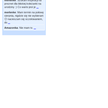
merlenke
:
Szukam inspiracji na
preznet dla bliskiej koleżanki na
urodziny :) Co warto jest je
...
merlenke
:
Mam termin na połowę
sierpnia, nigdzie się nie wybieram
🙂 nacieszam się oczekiwaniem,
do
...
Amazonka
:
Nie mam tv.
...