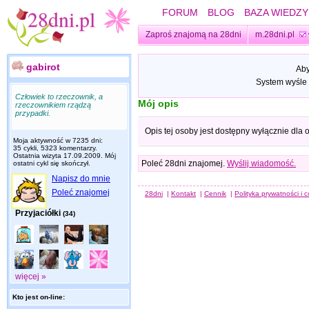
FORUM
BLOG
BAZA WIEDZY
Zaproś znajomą na 28dni
m.28dni.pl
gabirot
Aby
System wyśle 
Człowiek to rzeczownik, a
Mój opis
rzeczownikiem rządzą
przypadki.
Opis tej osoby jest dostępny wyłącznie dla
Moja aktywność w 7235 dni:
35 cykli, 5323 komentarzy.
Ostatnia wizyta
17.09.2009
. Mój
Poleć 28dni znajomej.
Wyślij wiadomość.
ostatni cykl się skończył.
Napisz do mnie
Poleć znajomej
28dni
|
Kontakt
|
Cennik
|
Polityka prywatności i 
Przyjaciółki
(34)
więcej »
Kto jest on-line: