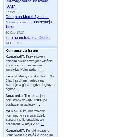
Dlaczego warto stosować
FAM?
27 Wrz 17:20
Creighton Model System -
zaawansowana obserwacja
śluzu
20 Cze 17:27
Idealna metoda dla Ciebie
14 Cze 11:53
Komentarze forum
KarpatkaST
:
Przy małych
dzieciach kluczowe jest właśnie
to co piszesz, minimalna
logistyka. Polecałabym
...
rozmal
:
Mamy dwójkę dzieci, 3 i
6 lat, i szukam miejsca na
wakacje w górach gdzie logistyka
będzie
...
Amazonka
:
Ten temat jest
poruszony w wątku NPR po
odstawieniu tabletek.
...
rozmal
:
26 lat, odstawione
hormony w czerwcu 2024,
zaszłam w listopadzie, ale
poroniłam, w maju 2025
...
KarpatkaST
:
Po jakim czasie
udało Wam się zajść w ciążę po