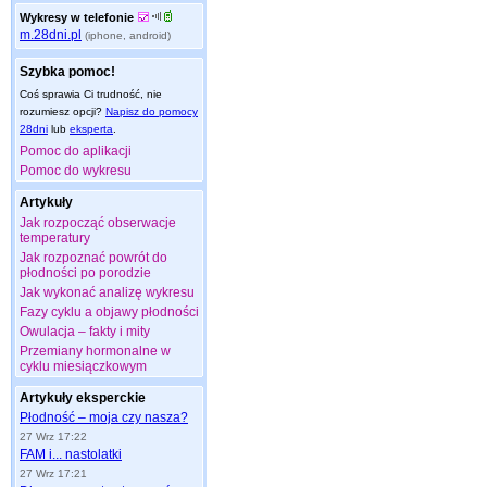
Wykresy w telefonie
m.28dni.pl
(iphone, android)
Szybka pomoc!
Coś sprawia Ci trudność, nie
rozumiesz opcji?
Napisz do pomocy
28dni
lub
eksperta
.
Pomoc do aplikacji
Pomoc do wykresu
Artykuły
Jak rozpocząć obserwacje
temperatury
Jak rozpoznać powrót do
płodności po porodzie
Jak wykonać analizę wykresu
Fazy cyklu a objawy płodności
Owulacja – fakty i mity
Przemiany hormonalne w
cyklu miesiączkowym
Artykuły eksperckie
Płodność – moja czy nasza?
27 Wrz 17:22
FAM i... nastolatki
27 Wrz 17:21