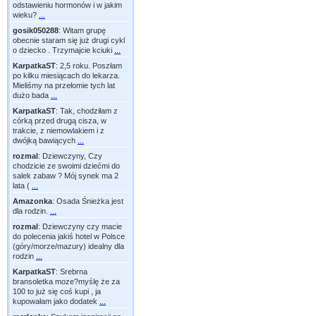
odstawieniu hormonów i w jakim
wieku?
...
gosik050288
:
Witam grupę
obecnie staram się już drugi cykl
o dziecko . Trzymajcie kciuki
...
KarpatkaST
:
2,5 roku. Poszłam
po kilku miesiącach do lekarza.
Mieliśmy na przełomie tych lat
dużo bada
...
KarpatkaST
:
Tak, chodziłam z
córką przed drugą cisza, w
trakcie, z niemowlakiem i z
dwójką bawiących
...
rozmal
:
Dziewczyny, Czy
chodzicie ze swoimi dziećmi do
salek zabaw ? Mój synek ma 2
lata (
...
Amazonka
:
Osada Śnieżka jest
dla rodzin.
...
rozmal
:
Dziewczyny czy macie
do polecenia jakiś hotel w Polsce
(góry/morze/mazury) idealny dla
rodzin
...
KarpatkaST
:
Srebrna
bransoletka moze?myślę że za
100 to już się coś kupi , ja
kupowałam jako dodatek
...