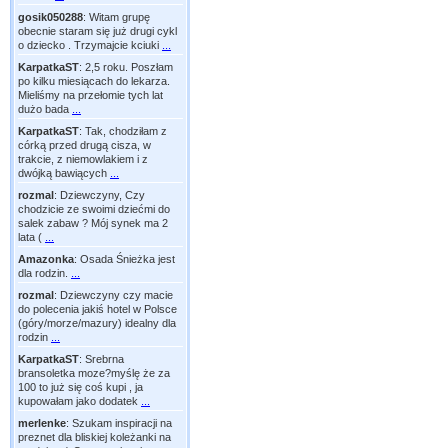
gosik050288
:
Witam grupę
obecnie staram się już drugi cykl
o dziecko . Trzymajcie kciuki
...
KarpatkaST
:
2,5 roku. Poszłam
po kilku miesiącach do lekarza.
Mieliśmy na przełomie tych lat
dużo bada
...
KarpatkaST
:
Tak, chodziłam z
córką przed drugą cisza, w
trakcie, z niemowlakiem i z
dwójką bawiących
...
rozmal
:
Dziewczyny, Czy
chodzicie ze swoimi dziećmi do
salek zabaw ? Mój synek ma 2
lata (
...
Amazonka
:
Osada Śnieżka jest
dla rodzin.
...
rozmal
:
Dziewczyny czy macie
do polecenia jakiś hotel w Polsce
(góry/morze/mazury) idealny dla
rodzin
...
KarpatkaST
:
Srebrna
bransoletka moze?myślę że za
100 to już się coś kupi , ja
kupowałam jako dodatek
...
merlenke
:
Szukam inspiracji na
preznet dla bliskiej koleżanki na