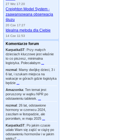
27 Wrz 17:20
Creighton Model System -
zaawansowana obserwacja
śluzu
20 Cze 17:27
Idealna metoda dla Ciebie
14 Cze 11:53
Komentarze forum
KarpatkaST
:
Przy małych
dzieciach kluczowe jest właśnie
to co piszesz, minimalna
logistyka. Polecałabym
...
rozmal
:
Mamy dwójkę dzieci, 3 i
6 lat, i szukam miejsca na
wakacje w górach gdzie logistyka
będzie
...
Amazonka
:
Ten temat jest
poruszony w wątku NPR po
odstawieniu tabletek.
...
rozmal
:
26 lat, odstawione
hormony w czerwcu 2024,
zaszłam w listopadzie, ale
poroniłam, w maju 2025
...
KarpatkaST
:
Po jakim czasie
udało Wam się zajść w ciążę po
odstawieniu hormonów i w jakim
wieku?
...