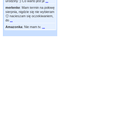
urodziny :) Co warto jest je
...
merlenke
:
Mam termin na połowę
sierpnia, nigdzie się nie wybieram
🙂 nacieszam się oczekiwaniem,
do
...
Amazonka
:
Nie mam tv.
...