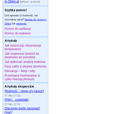
m.28dni.pl
(iphone, android)
Szybka pomoc!
Coś sprawia Ci trudność, nie
rozumiesz opcji?
Napisz do pomocy
28dni
lub
eksperta
.
Pomoc do aplikacji
Pomoc do wykresu
Artykuły
Jak rozpocząć obserwacje
temperatury
Jak rozpoznać powrót do
płodności po porodzie
Jak wykonać analizę wykresu
Fazy cyklu a objawy płodności
Owulacja – fakty i mity
Przemiany hormonalne w
cyklu miesiączkowym
Artykuły eksperckie
Płodność – moja czy nasza?
27 Wrz 17:22
FAM i... nastolatki
27 Wrz 17:21
Dlaczego warto stosować
FAM?