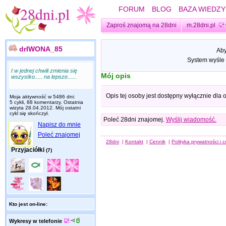
FORUM
BLOG
BAZA WIEDZY
Zaproś znajomą na 28dni
m.28dni.pl
drIWONA_85
Aby
System wyśle 
I w jednej chwili zmienia się
Mój opis
wszystko..... na lepsze......
Opis tej osoby jest dostępny wyłącznie dla
Moja aktywność w 5486 dni:
5 cykli, 88 komentarzy. Ostatnia
wizyta
28.04.2012
. Mój ostatni
cykl się skończył.
Poleć 28dni znajomej.
Wyślij wiadomość.
Napisz do mnie
Poleć znajomej
28dni
|
Kontakt
|
Cennik
|
Polityka prywatności i 
Przyjaciółki
(7)
Kto jest on-line:
Wykresy w telefonie