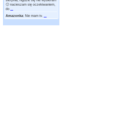
sierpnia, nigdzie się nie wybieram
🙂 nacieszam się oczekiwaniem,
do
...
Amazonka
:
Nie mam tv.
...