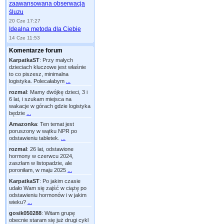
zaawansowana obserwacja
śluzu
20 Cze 17:27
Idealna metoda dla Ciebie
14 Cze 11:53
Komentarze forum
KarpatkaST
:
Przy małych
dzieciach kluczowe jest właśnie
to co piszesz, minimalna
logistyka. Polecałabym
...
rozmal
:
Mamy dwójkę dzieci, 3 i
6 lat, i szukam miejsca na
wakacje w górach gdzie logistyka
będzie
...
Amazonka
:
Ten temat jest
poruszony w wątku NPR po
odstawieniu tabletek.
...
rozmal
:
26 lat, odstawione
hormony w czerwcu 2024,
zaszłam w listopadzie, ale
poroniłam, w maju 2025
...
KarpatkaST
:
Po jakim czasie
udało Wam się zajść w ciążę po
odstawieniu hormonów i w jakim
wieku?
...
gosik050288
:
Witam grupę
obecnie staram się już drugi cykl