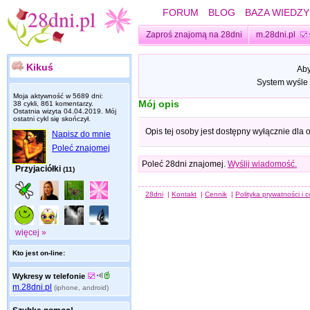
FORUM
BLOG
BAZA WIEDZY
Zaproś znajomą na 28dni
m.28dni.pl
Kikuś
Aby
System wyśle 
Moja aktywność w 5689 dni:
Mój opis
38 cykli, 861 komentarzy.
Ostatnia wizyta
04.04.2019
. Mój
ostatni cykl się skończył.
Opis tej osoby jest dostępny wyłącznie dla
Napisz do mnie
Poleć znajomej
Poleć 28dni znajomej.
Wyślij wiadomość.
Przyjaciółki
(11)
28dni
|
Kontakt
|
Cennik
|
Polityka prywatności i 
więcej »
Kto jest on-line:
Wykresy w telefonie
m.28dni.pl
(iphone, android)