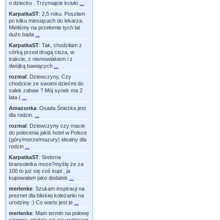
o dziecko . Trzymajcie kciuki
...
KarpatkaST
:
2,5 roku. Poszłam
po kilku miesiącach do lekarza.
Mieliśmy na przełomie tych lat
dużo bada
...
KarpatkaST
:
Tak, chodziłam z
córką przed drugą cisza, w
trakcie, z niemowlakiem i z
dwójką bawiących
...
rozmal
:
Dziewczyny, Czy
chodzicie ze swoimi dziećmi do
salek zabaw ? Mój synek ma 2
lata (
...
Amazonka
:
Osada Śnieżka jest
dla rodzin.
...
rozmal
:
Dziewczyny czy macie
do polecenia jakiś hotel w Polsce
(góry/morze/mazury) idealny dla
rodzin
...
KarpatkaST
:
Srebrna
bransoletka moze?myślę że za
100 to już się coś kupi , ja
kupowałam jako dodatek
...
merlenke
:
Szukam inspiracji na
preznet dla bliskiej koleżanki na
urodziny :) Co warto jest je
...
merlenke
:
Mam termin na połowę