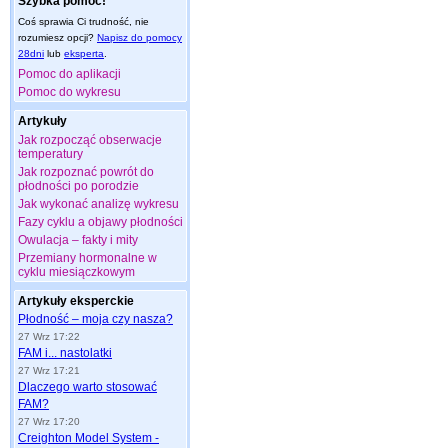
Szybka pomoc!
Coś sprawia Ci trudność, nie
rozumiesz opcji?
Napisz do pomocy
28dni
lub
eksperta
.
Pomoc do aplikacji
Pomoc do wykresu
Artykuły
Jak rozpocząć obserwacje
temperatury
Jak rozpoznać powrót do
płodności po porodzie
Jak wykonać analizę wykresu
Fazy cyklu a objawy płodności
Owulacja – fakty i mity
Przemiany hormonalne w
cyklu miesiączkowym
Artykuły eksperckie
Płodność – moja czy nasza?
27 Wrz 17:22
FAM i... nastolatki
27 Wrz 17:21
Dlaczego warto stosować
FAM?
27 Wrz 17:20
Creighton Model System -