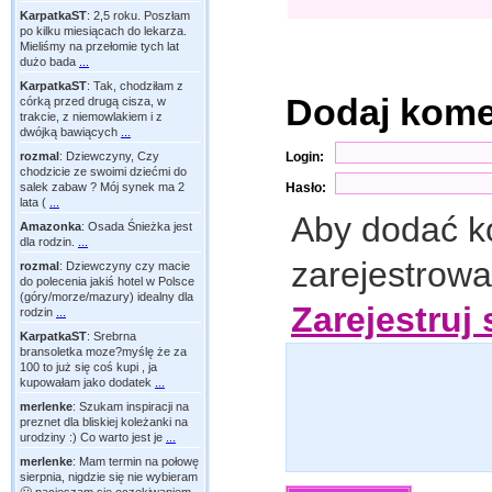
KarpatkaST
:
2,5 roku. Poszłam
po kilku miesiącach do lekarza.
Mieliśmy na przełomie tych lat
dużo bada
...
KarpatkaST
:
Tak, chodziłam z
Dodaj kom
córką przed drugą cisza, w
trakcie, z niemowlakiem i z
dwójką bawiących
...
Login:
rozmal
:
Dziewczyny, Czy
chodzicie ze swoimi dziećmi do
Hasło:
salek zabaw ? Mój synek ma 2
lata (
...
Aby dodać k
Amazonka
:
Osada Śnieżka jest
dla rodzin.
...
zarejestrow
rozmal
:
Dziewczyny czy macie
do polecenia jakiś hotel w Polsce
(góry/morze/mazury) idealny dla
Zarejestruj 
rodzin
...
KarpatkaST
:
Srebrna
bransoletka moze?myślę że za
100 to już się coś kupi , ja
kupowałam jako dodatek
...
merlenke
:
Szukam inspiracji na
preznet dla bliskiej koleżanki na
urodziny :) Co warto jest je
...
merlenke
:
Mam termin na połowę
sierpnia, nigdzie się nie wybieram