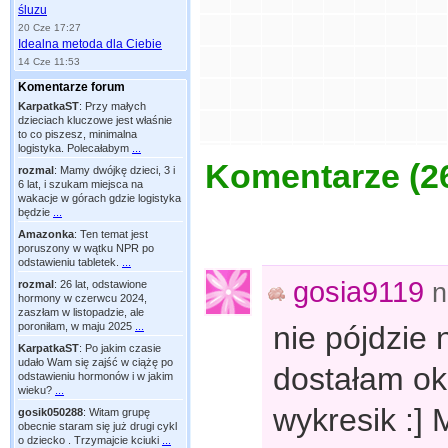
śluzu
20 Cze 17:27
Idealna metoda dla Ciebie
14 Cze 11:53
Komentarze forum
KarpatkaST
:
Przy małych
dzieciach kluczowe jest właśnie
to co piszesz, minimalna
logistyka. Polecałabym
...
Komentarze (
2
rozmal
:
Mamy dwójkę dzieci, 3 i
6 lat, i szukam miejsca na
wakacje w górach gdzie logistyka
będzie
...
Amazonka
:
Ten temat jest
poruszony w wątku NPR po
odstawieniu tabletek.
...
gosia9119
n
rozmal
:
26 lat, odstawione
hormony w czerwcu 2024,
zaszłam w listopadzie, ale
nie pójdzie 
poroniłam, w maju 2025
...
KarpatkaST
:
Po jakim czasie
udało Wam się zajść w ciążę po
dostałam ok
odstawieniu hormonów i w jakim
wieku?
...
wykresik :] 
gosik050288
:
Witam grupę
obecnie staram się już drugi cykl
o dziecko . Trzymajcie kciuki
...