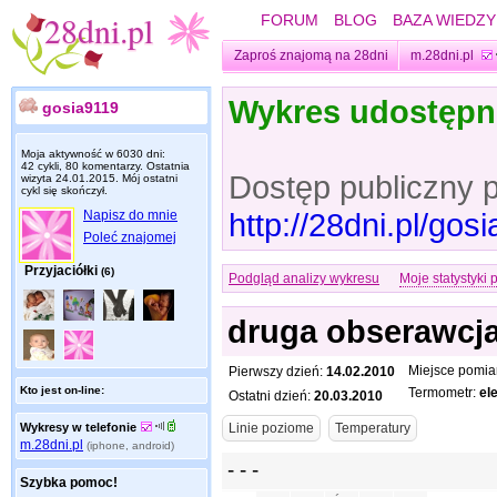
FORUM
BLOG
BAZA WIEDZY
Zaproś znajomą na 28dni
m.28dni.pl
Wykres udostęp
gosia9119
Moja aktywność w 6030 dni:
42 cykli, 80 komentarzy. Ostatnia
Dostęp publiczny 
wizyta
24.01.2015
. Mój ostatni
cykl się skończył.
http://28dni.pl/go
Napisz do mnie
Poleć znajomej
Przyjaciółki
(6)
Podgląd analizy wykresu
Moje statystyki 
druga obserawcj
Miejsce pomia
Pierwszy dzień:
14.02.2010
Kto jest on-line:
Termometr:
el
Ostatni dzień:
20.03.2010
Wykresy w telefonie
m.28dni.pl
(iphone, android)
Szybka pomoc!