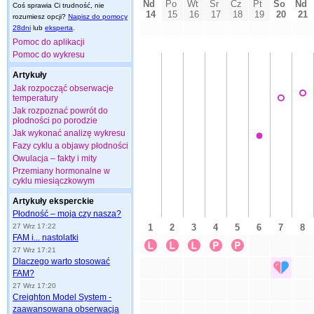
Coś sprawia Ci trudność, nie
rozumiesz opcji?
Napisz do pomocy
28dni
lub
eksperta
.
Pomoc do aplikacji
Pomoc do wykresu
Artykuły
Jak rozpocząć obserwacje
temperatury
Jak rozpoznać powrót do
płodności po porodzie
Jak wykonać analizę wykresu
Fazy cyklu a objawy płodności
Owulacja – fakty i mity
Przemiany hormonalne w
cyklu miesiączkowym
Artykuły eksperckie
Płodność – moja czy nasza?
27 Wrz 17:22
FAM i... nastolatki
27 Wrz 17:21
Dlaczego warto stosować
FAM?
27 Wrz 17:20
Creighton Model System -
zaawansowana obserwacja