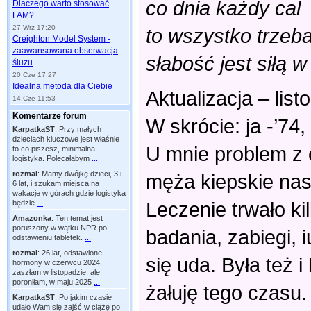
co dnia każdy cal
Dlaczego warto stosować
FAM?
27 Wrz 17:20
to wszystko trzeb
Creighton Model System -
zaawansowana obserwacja
słabość jest siłą 
śluzu
20 Cze 17:27
Idealna metoda dla Ciebie
Aktualizacja – lis
14 Cze 11:53
Komentarze forum
W skrócie: ja -’74
KarpatkaST
:
Przy małych
dzieciach kluczowe jest właśnie
U mnie problem z 
to co piszesz, minimalna
logistyka. Polecałabym
...
rozmal
:
Mamy dwójkę dzieci, 3 i
męża kiepskie nas
6 lat, i szukam miejsca na
wakacje w górach gdzie logistyka
Leczenie trwało ki
będzie
...
Amazonka
:
Ten temat jest
poruszony w wątku NPR po
badania, zabiegi, 
odstawieniu tabletek.
...
rozmal
:
26 lat, odstawione
się uda. Była też i
hormony w czerwcu 2024,
zaszłam w listopadzie, ale
poroniłam, w maju 2025
...
żałuję tego czasu
KarpatkaST
:
Po jakim czasie
udało Wam się zajść w ciążę po