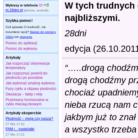
W tych trudnych 
Wykresy w telefonie
m.28dni.pl
(iphone, android)
najbliższymi.
Szybka pomoc!
Coś sprawia Ci trudność, nie
28dni
rozumiesz opcji?
Napisz do pomocy
28dni
lub
eksperta
.
Pomoc do aplikacji
edycja (26.10.201
Pomoc do wykresu
Artykuły
Jak rozpocząć obserwacje
“…..drogą chodźmy
temperatury
Jak rozpoznać powrót do
drogą chodźmy pr
płodności po porodzie
Jak wykonać analizę wykresu
Fazy cyklu a objawy płodności
chociaż upadniemy
Owulacja – fakty i mity
Przemiany hormonalne w
nieba rzucą nam cu
cyklu miesiączkowym
Artykuły eksperckie
jakbym już to znał
Płodność – moja czy nasza?
27 Wrz 17:22
a wszystko trzeba
FAM i... nastolatki
27 Wrz 17:21