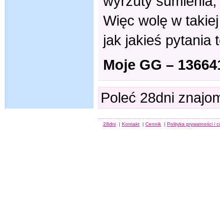
wyrzuty sumienia,
Więc wolę w takiej 
jak jakieś pytania
Moje GG – 13664
Poleć 28dni znajo
28dni
|
Kontakt
|
Cennik
|
Polityka prywatności i 