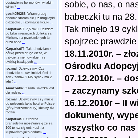
sobie, o nas, o n
odstawieniu hormonów i w jakim
wieku?
...
babeczki tu na 28.
gosik050288
:
Witam grupę
obecnie staram się już drugi cykl
o dziecko . Trzymajcie kciuki
...
Tak minęło 19 cykl
KarpatkaST
:
2,5 roku. Poszłam
po kilku miesiącach do lekarza.
Mieliśmy na przełomie tych lat
spojrzec prawdzie 
dużo bada
...
KarpatkaST
:
Tak, chodziłam z
18.11.2010r. – z
córką przed drugą cisza, w
trakcie, z niemowlakiem i z
dwójką bawiących
...
Ośrodku Adopcy
rozmal
:
Dziewczyny, Czy
chodzicie ze swoimi dziećmi do
07.12.2010r. – do
salek zabaw ? Mój synek ma 2
lata (
...
– zaczynamy szko
Amazonka
:
Osada Śnieżka jest
dla rodzin.
...
rozmal
:
Dziewczyny czy macie
16.12.2010r – II 
do polecenia jakiś hotel w Polsce
(góry/morze/mazury) idealny dla
dokumenty, wypeł
rodzin
...
KarpatkaST
:
Srebrna
bransoletka moze?myślę że za
wszystko co nas 
100 to już się coś kupi , ja
kupowałam jako dodatek
...