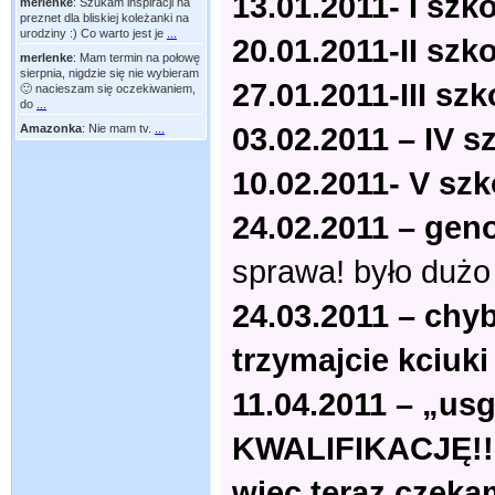
13.01.2011- I szko
merlenke
:
Szukam inspiracji na
preznet dla bliskiej koleżanki na
urodziny :) Co warto jest je
...
20.01.2011-II szk
merlenke
:
Mam termin na połowę
sierpnia, nigdzie się nie wybieram
27.01.2011-III szk
🙂 nacieszam się oczekiwaniem,
do
...
03.02.2011 – IV s
Amazonka
:
Nie mam tv.
...
10.02.2011- V sz
24.02.2011 – gen
sprawa! było dużo
24.03.2011 – chy
trzymajcie kciuki
11.04.2011 – „us
KWALIFIKACJĘ!!!
więc teraz czeka