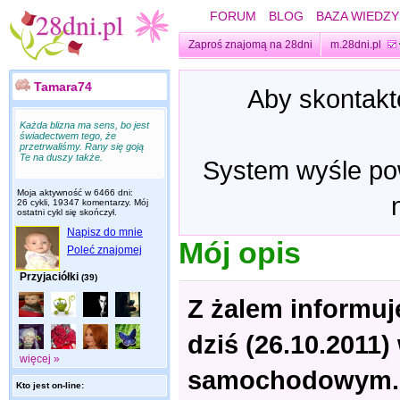
FORUM
BLOG
BAZA WIEDZY
Zaproś znajomą na 28dni
m.28dni.pl
Tamara74
Aby skontakt
Każda blizna ma sens, bo jest
świadectwem tego, że
przetrwaliśmy. Rany się goją
Te na duszy także.
System wyśle pow
Moja aktywność w 6466 dni:
26 cykli, 19347 komentarzy. Mój
ostatni cykl się skończył.
Napisz do mnie
Mój opis
Poleć znajomej
Przyjaciółki
(39)
Z żalem informuj
dziś (26.10.2011
więcej »
samochodowym.
Kto jest on-line: