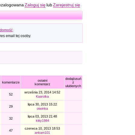
ezalogowana
Zaloguj się
lub
Zarejestruj się
adomość
.
es email tej osoby.
dodaj/usuń
ostatni
komentarze
z
komentarz
ulubionych
września 23, 2014 14:52
52
Kaarolka
lipca 30, 2013 15:22
29
otwinka
lipca 03, 2013 21:48
32
kitty1984
czerwca 10, 2013 18:53
47
ankam101