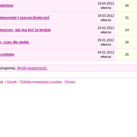
19.04.2012
wie/maj
30
własna
19.03.2012
iosennie:) marzec/kwiecień
31
własna
24.02.2012
/marzec- jak ma być to będzie
24
własna
29.01.2012
y- czas dla siebie
26
własna
04.01.2012
yczniowy
25
własna
 znajomej.
Wyślij wiadomość.
akt
|
Cennik
|
Polityka prywatności i cookies
|
Pomoc