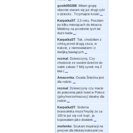
gosik050288
:
Witam grupę
obecnie staram się już drugi cykl
o dziecko . Trzymajcie kciuki
...
KarpatkaST
:
2,5 roku. Poszłam
po kilku miesiącach do lekarza.
Mieliśmy na przełomie tych lat
dużo bada
...
KarpatkaST
:
Tak, chodziłam z
córką przed drugą cisza, w
trakcie, z niemowlakiem i z
dwójką bawiących
...
rozmal
:
Dziewczyny, Czy
chodzicie ze swoimi dziećmi do
salek zabaw ? Mój synek ma 2
lata (
...
Amazonka
:
Osada Śnieżka jest
dla rodzin.
...
rozmal
:
Dziewczyny czy macie
do polecenia jakiś hotel w Polsce
(góry/morze/mazury) idealny dla
rodzin
...
KarpatkaST
:
Srebrna
bransoletka moze?myślę że za
100 to już się coś kupi , ja
kupowałam jako dodatek
...
merlenke
:
Szukam inspiracji na
preznet dla bliskiej koleżanki na