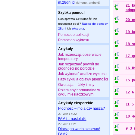
m.28dni.pl
(iphone, android)
21_k
adop
Szybka pomoc!
Coś sprawia Ci trudność, nie
20_m
rozumiesz opcji?
Napisz do pomocy
28dni
lub
eksperta
.
19_lu
Pomoc do aplikacji
Pomoc do wykresu
18_sty
Artykuły
Jak rozpocząć obserwacje
17_g
temperatury
Jak rozpoznać powrót do
16_lis
płodności po porodzie
Jak wykonać analizę wykresu
Fazy cyklu a objawy płodności
15_pa
Owulacja – fakty i mity
Przemiany hormonalne w
12_6
cyklu miesiączkowym
Artykuły eksperckie
11_5_
Płodność – moja czy nasza?
27 Wrz 17:22
10_4c
FAM i... nastolatki
27 Wrz 17:21
9_3_
Dlaczego warto stosować
FAM?