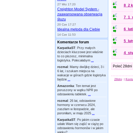
27 Wrz 17:20
8_2 k
Creighton Model System -
zaawansowana obserwacja
7_1_w
śluzu
20 Cze 17:27
6_lut
Idealna metoda dla Ciebie
14 Cze 11:53
5_lut
Komentarze forum
KarpatkaST
:
Przy małych
dzieciach kluczowe jest właśnie
4_st
to co piszesz, minimalna
logistyka. Polecałabym
...
Poleć 28dni
rozmal
:
Mamy dwójkę dzieci, 3 i
6 lat, i szukam miejsca na
wakacje w górach gdzie logistyka
będzie
...
28dni
|
Kont
Amazonka
:
Ten temat jest
poruszony w wątku NPR po
odstawieniu tabletek.
...
rozmal
:
26 lat, odstawione
hormony w czerwcu 2024,
zaszłam w listopadzie, ale
poroniłam, w maju 2025
...
KarpatkaST
:
Po jakim czasie
udało Wam się zajść w ciążę po
odstawieniu hormonów i w jakim
wieku?
...