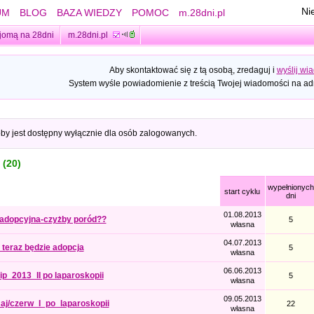
Ni
UM
BLOG
BAZA WIEDZY
POMOC
m.28dni.pl
jomą na 28dni
m.28dni.pl
Aby skontaktować się z tą osobą, zredaguj i
wyślij wi
System wyśle powiadomienie z treścią Twojej wiadomości na adr
oby jest dostępny wyłącznie dla osób zalogowanych.
 (20)
wypełnionych
start cyklu
dni
01.08.2013
aadopcyjna-czyżby poród??
5
własna
04.07.2013
teraz będzie adopcja
5
własna
06.06.2013
lip_2013_II po laparoskopii
5
własna
09.05.2013
j/czerw_I_po_laparoskopii
22
własna