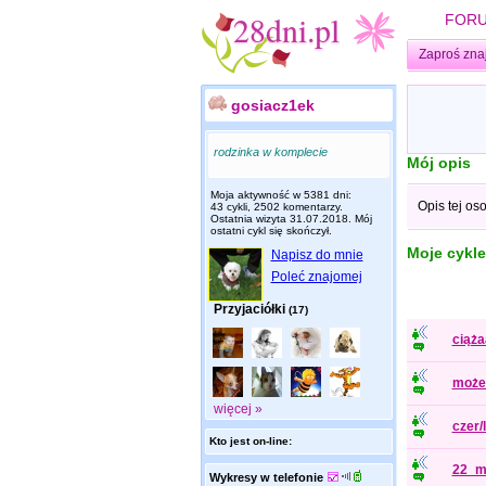
FOR
Zaproś zna
gosiacz1ek
rodzinka w komplecie
Mój opis
Moja aktywność w 5381 dni:
Opis tej os
43 cykli, 2502 komentarzy.
Ostatnia wizyta
31.07.2018
. Mój
ostatni cykl się skończył.
Moje cykle
Napisz do mnie
Poleć znajomej
Przyjaciółki
(17)
ciąż
może 
więcej »
czer/
Kto jest on-line:
22_ma
Wykresy w telefonie