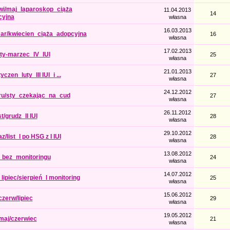
wi/maj_laparoskop_ciąża
11.04.2013
14
cyjna
własna
16.03.2013
ar/kwiecien_ciąża_adopcyjna
16
własna
17.02.2013
ty-marzec_IV_IUI
25
własna
21.01.2013
czen_luty_III IUI_i ...
27
własna
24.12.2012
ru/sty_czekając_na_cud
27
własna
26.11.2012
t/grudz_II IUI
28
własna
29.10.2012
z/list_I po HSG z I IUI
28
własna
13.08.2012
_bez_monitoringu
24
własna
14.07.2012
lipiec/sierpień_I monitoring
25
własna
15.06.2012
zerw/lipiec
29
własna
19.05.2012
maj/czerwiec
21
własna