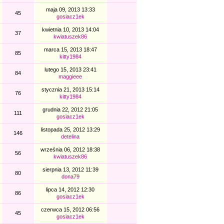
maja 09, 2013 13:33
45
gosiacz1ek
kwietnia 10, 2013 14:04
37
kwiatuszek86
marca 15, 2013 18:47
85
kitty1984
lutego 15, 2013 23:41
84
maggieee
stycznia 21, 2013 15:14
76
kitty1984
grudnia 22, 2012 21:05
111
gosiacz1ek
listopada 25, 2012 13:29
146
detelina
września 06, 2012 18:38
56
kwiatuszek86
sierpnia 13, 2012 11:39
80
dona79
lipca 14, 2012 12:30
86
gosiacz1ek
czerwca 15, 2012 06:56
45
gosiacz1ek