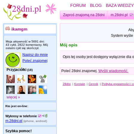
FORUM
BLOG
BAZA WIEDZY
Zaproś znajomą na 28dni
m.28dni.pl
ikamgm
Aby
System wyśle 
Moja aktywność w 5691 dni:
Mój opis
43 cykli, 2822 komentarzy. Mój
ostatni cykl się skończył.
Napisz do mnie
Opis tej osoby jest dostępny wyłącznie dla
Poleć znajomej
Przyjaciółki
(18)
Poleć 28dni znajomej.
Wyślij wiadomość.
28dni
|
Kontakt
|
Cennik
|
Polityka prywatności i 
więcej »
Kto jest on-line:
Wykresy w telefonie
m.28dni.pl
(iphone, android)
Szybka pomoc!