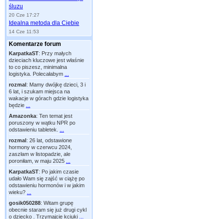
śluzu
20 Cze 17:27
Idealna metoda dla Ciebie
14 Cze 11:53
Komentarze forum
KarpatkaST
:
Przy małych
dzieciach kluczowe jest właśnie
to co piszesz, minimalna
logistyka. Polecałabym
...
rozmal
:
Mamy dwójkę dzieci, 3 i
6 lat, i szukam miejsca na
wakacje w górach gdzie logistyka
będzie
...
Amazonka
:
Ten temat jest
poruszony w wątku NPR po
odstawieniu tabletek.
...
rozmal
:
26 lat, odstawione
hormony w czerwcu 2024,
zaszłam w listopadzie, ale
poroniłam, w maju 2025
...
KarpatkaST
:
Po jakim czasie
udało Wam się zajść w ciążę po
odstawieniu hormonów i w jakim
wieku?
...
gosik050288
:
Witam grupę
obecnie staram się już drugi cykl
o dziecko . Trzymajcie kciuki
...