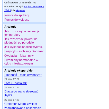
Coś sprawia Ci trudność, nie
rozumiesz opcji?
Napisz do pomocy
28dni
lub
eksperta
.
Pomoc do aplikacji
Pomoc do wykresu
Artykuły
Jak rozpocząć obserwacje
temperatury
Jak rozpoznać powrót do
płodności po porodzie
Jak wykonać analizę wykresu
Fazy cyklu a objawy płodności
Owulacja – fakty i mity
Przemiany hormonalne w
cyklu miesiączkowym
Artykuły eksperckie
Płodność – moja czy nasza?
27 Wrz 17:22
FAM i... nastolatki
27 Wrz 17:21
Dlaczego warto stosować
FAM?
27 Wrz 17:20
Creighton Model System -
zaawansowana obserwacja