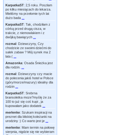
KarpatkaST
:
2,5 roku. Poszłam
po kilku miesiącach do lekarza.
Mieliśmy na przełomie tych lat
dużo bada
...
KarpatkaST
:
Tak, chodziłam z
córką przed drugą cisza, w
trakcie, z niemowlakiem i z
dwójką bawiących
...
rozmal
:
Dziewczyny, Czy
chodzicie ze swoimi dziećmi do
salek zabaw ? Mój synek ma 2
lata (
...
Amazonka
:
Osada Śnieżka jest
dla rodzin.
...
rozmal
:
Dziewczyny czy macie
do polecenia jakiś hotel w Polsce
(góry/morze/mazury) idealny dla
rodzin
...
KarpatkaST
:
Srebrna
bransoletka moze?myślę że za
100 to już się coś kupi , ja
kupowałam jako dodatek
...
merlenke
:
Szukam inspiracji na
preznet dla bliskiej koleżanki na
urodziny :) Co warto jest je
...
merlenke
:
Mam termin na połowę
sierpnia, nigdzie się nie wybieram