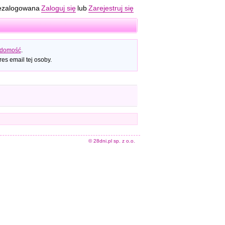
ezalogowana
Zaloguj się
lub
Zarejestruj się
adomość
.
es email tej osoby.
© 28dni.pl sp. z o.o.