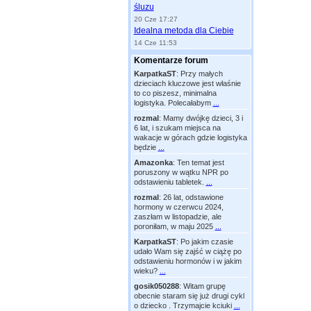
śluzu
20 Cze 17:27
Idealna metoda dla Ciebie
14 Cze 11:53
Komentarze forum
KarpatkaST
:
Przy małych
dzieciach kluczowe jest właśnie
to co piszesz, minimalna
logistyka. Polecałabym
...
rozmal
:
Mamy dwójkę dzieci, 3 i
6 lat, i szukam miejsca na
wakacje w górach gdzie logistyka
będzie
...
Amazonka
:
Ten temat jest
poruszony w wątku NPR po
odstawieniu tabletek.
...
rozmal
:
26 lat, odstawione
hormony w czerwcu 2024,
zaszłam w listopadzie, ale
poroniłam, w maju 2025
...
KarpatkaST
:
Po jakim czasie
udało Wam się zajść w ciążę po
odstawieniu hormonów i w jakim
wieku?
...
gosik050288
:
Witam grupę
obecnie staram się już drugi cykl
o dziecko . Trzymajcie kciuki
...