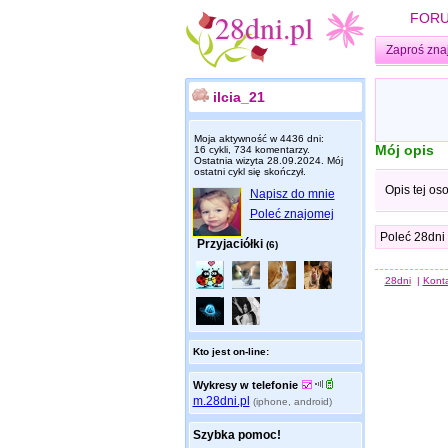
FOR
Zaproś zna
ilcia_21
Moja aktywność w 4436 dni:
Mój opis
16 cykli, 734 komentarzy.
Ostatnia wizyta
28.09.2024
. Mój
ostatni cykl się skończył.
Opis tej os
Napisz do mnie
Poleć znajomej
Poleć 28dni
Przyjaciółki
(6)
28dni
|
Kont
Kto jest on-line:
Wykresy w telefonie
m.28dni.pl
(iphone, android)
Szybka pomoc!