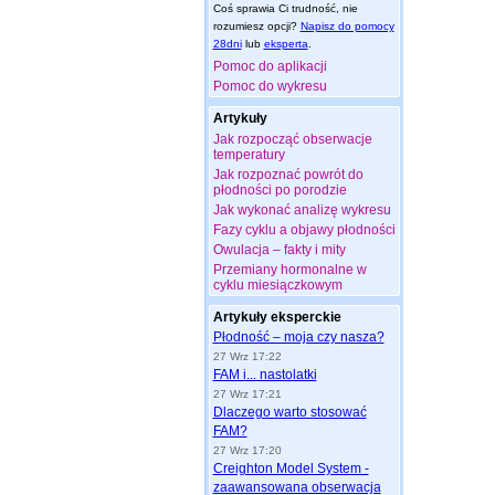
Coś sprawia Ci trudność, nie
rozumiesz opcji?
Napisz do pomocy
28dni
lub
eksperta
.
Pomoc do aplikacji
Pomoc do wykresu
Artykuły
Jak rozpocząć obserwacje
temperatury
Jak rozpoznać powrót do
płodności po porodzie
Jak wykonać analizę wykresu
Fazy cyklu a objawy płodności
Owulacja – fakty i mity
Przemiany hormonalne w
cyklu miesiączkowym
Artykuły eksperckie
Płodność – moja czy nasza?
27 Wrz 17:22
FAM i... nastolatki
27 Wrz 17:21
Dlaczego warto stosować
FAM?
27 Wrz 17:20
Creighton Model System -
zaawansowana obserwacja