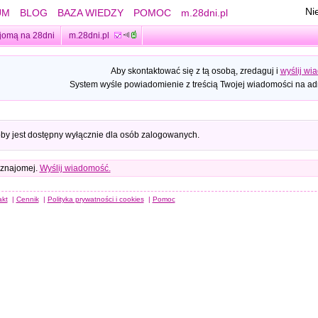
Ni
UM
BLOG
BAZA WIEDZY
POMOC
m.28dni.pl
jomą na 28dni
m.28dni.pl
Aby skontaktować się z tą osobą, zredaguj i
wyślij wi
System wyśle powiadomienie z treścią Twojej wiadomości na adr
oby jest dostępny wyłącznie dla osób zalogowanych.
 znajomej.
Wyślij wiadomość.
akt
|
Cennik
|
Polityka prywatności i cookies
|
Pomoc