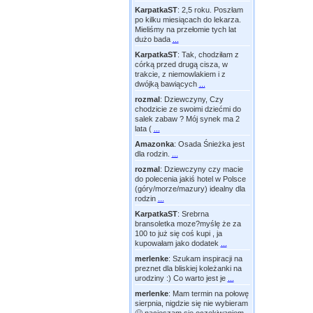
KarpatkaST
:
2,5 roku. Poszłam
po kilku miesiącach do lekarza.
Mieliśmy na przełomie tych lat
dużo bada
...
KarpatkaST
:
Tak, chodziłam z
córką przed drugą cisza, w
trakcie, z niemowlakiem i z
dwójką bawiących
...
rozmal
:
Dziewczyny, Czy
chodzicie ze swoimi dziećmi do
salek zabaw ? Mój synek ma 2
lata (
...
Amazonka
:
Osada Śnieżka jest
dla rodzin.
...
rozmal
:
Dziewczyny czy macie
do polecenia jakiś hotel w Polsce
(góry/morze/mazury) idealny dla
rodzin
...
KarpatkaST
:
Srebrna
bransoletka moze?myślę że za
100 to już się coś kupi , ja
kupowałam jako dodatek
...
merlenke
:
Szukam inspiracji na
preznet dla bliskiej koleżanki na
urodziny :) Co warto jest je
...
merlenke
:
Mam termin na połowę
sierpnia, nigdzie się nie wybieram