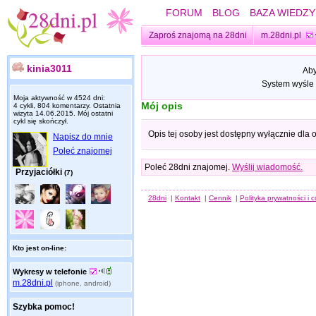
FORUM
BLOG
BAZA WIEDZY
Zaproś znajomą na 28dni
m.28dni.pl
kinia3011
Aby
System wyśle 
Moja aktywność w 4524 dni:
Mój opis
4 cykli, 804 komentarzy. Ostatnia
wizyta
14.06.2015
. Mój ostatni
cykl się skończył.
Opis tej osoby jest dostępny wyłącznie dla
Napisz do mnie
Poleć znajomej
Poleć 28dni znajomej.
Wyślij wiadomość.
Przyjaciółki
(7)
28dni
|
Kontakt
|
Cennik
|
Polityka prywatności i 
Kto jest on-line:
Wykresy w telefonie
m.28dni.pl
(iphone, android)
Szybka pomoc!