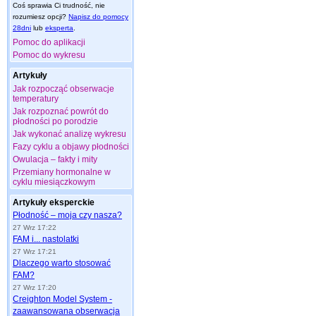
Coś sprawia Ci trudność, nie
rozumiesz opcji?
Napisz do pomocy
28dni
lub
eksperta
.
Pomoc do aplikacji
Pomoc do wykresu
Artykuły
Jak rozpocząć obserwacje
temperatury
Jak rozpoznać powrót do
płodności po porodzie
Jak wykonać analizę wykresu
Fazy cyklu a objawy płodności
Owulacja – fakty i mity
Przemiany hormonalne w
cyklu miesiączkowym
Artykuły eksperckie
Płodność – moja czy nasza?
27 Wrz 17:22
FAM i... nastolatki
27 Wrz 17:21
Dlaczego warto stosować
FAM?
27 Wrz 17:20
Creighton Model System -
zaawansowana obserwacja