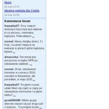
śluzu
20 Cze 17:27
Idealna metoda dla Ciebie
14 Cze 11:53
Komentarze forum
KarpatkaST
:
Przy małych
dzieciach kluczowe jest właśnie
to co piszesz, minimalna
logistyka. Polecałabym
...
rozmal
:
Mamy dwójkę dzieci, 3 i
6 lat, i szukam miejsca na
wakacje w górach gdzie logistyka
będzie
...
Amazonka
:
Ten temat jest
poruszony w wątku NPR po
odstawieniu tabletek.
...
rozmal
:
26 lat, odstawione
hormony w czerwcu 2024,
zaszłam w listopadzie, ale
poroniłam, w maju 2025
...
KarpatkaST
:
Po jakim czasie
udało Wam się zajść w ciążę po
odstawieniu hormonów i w jakim
wieku?
...
gosik050288
:
Witam grupę
obecnie staram się już drugi cykl
o dziecko . Trzymajcie kciuki
...