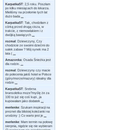
KarpatkaST
:
2,5 roku. Poszłam
po kilku miesiącach do lekarza.
Mieliśmy na przełomie tych lat
dużo bada
...
KarpatkaST
:
Tak, chodziłam z
córką przed drugą cisza, w
trakcie, z niemowlakiem i z
dwójką bawiących
...
rozmal
:
Dziewczyny, Czy
chodzicie ze swoimi dziećmi do
salek zabaw ? Mój synek ma 2
lata (
...
Amazonka
:
Osada Śnieżka jest
dla rodzin.
...
rozmal
:
Dziewczyny czy macie
do polecenia jakiś hotel w Polsce
(góry/morze/mazury) idealny dla
rodzin
...
KarpatkaST
:
Srebrna
bransoletka moze?myślę że za
100 to już się coś kupi , ja
kupowałam jako dodatek
...
merlenke
:
Szukam inspiracji na
preznet dla bliskiej koleżanki na
urodziny :) Co warto jest je
...
merlenke
:
Mam termin na połowę
sierpnia, nigdzie się nie wybieram