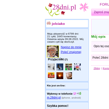
FOR
Zaproś zna
jolciako
Moja aktywność w 6799 dni:
Mój opis
21 cykli, 1645 komentarzy.
Ostatnia wizyta
09.08.2022
. Mój
ostatni cykl się skończył.
Opis tej os
Napisz do mnie
Poleć znajomej
Poleć 28dni
Przyjaciółki
(7)
28dni
|
Kont
Kto jest on-line:
Wykresy w telefonie
m.28dni.pl
(iphone, android)
Szybka pomoc!