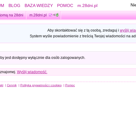
Ni
UM
BLOG
BAZA WIEDZY
POMOC
m.28dni.pl
jomą na 28dni
m.28dni.pl
Aby skontaktować się z tą osobą, zredaguj i
wyślij wi
System wyśle powiadomienie z treścią Twojej wiadomości na adr
oby jest dostępny wyłącznie dla osób zalogowanych.
 znajomej.
Wyślij wiadomość.
akt
|
Cennik
|
Polityka prywatności i cookies
|
Pomoc