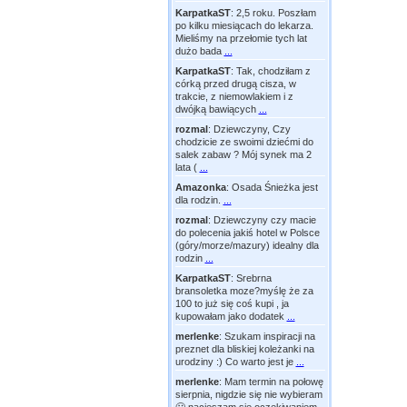
KarpatkaST
:
2,5 roku. Poszłam
po kilku miesiącach do lekarza.
Mieliśmy na przełomie tych lat
dużo bada
...
KarpatkaST
:
Tak, chodziłam z
córką przed drugą cisza, w
trakcie, z niemowlakiem i z
dwójką bawiących
...
rozmal
:
Dziewczyny, Czy
chodzicie ze swoimi dziećmi do
salek zabaw ? Mój synek ma 2
lata (
...
Amazonka
:
Osada Śnieżka jest
dla rodzin.
...
rozmal
:
Dziewczyny czy macie
do polecenia jakiś hotel w Polsce
(góry/morze/mazury) idealny dla
rodzin
...
KarpatkaST
:
Srebrna
bransoletka moze?myślę że za
100 to już się coś kupi , ja
kupowałam jako dodatek
...
merlenke
:
Szukam inspiracji na
preznet dla bliskiej koleżanki na
urodziny :) Co warto jest je
...
merlenke
:
Mam termin na połowę
sierpnia, nigdzie się nie wybieram