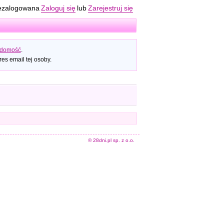
ezalogowana
Zaloguj się
lub
Zarejestruj się
adomość
.
es email tej osoby.
© 28dni.pl sp. z o.o.