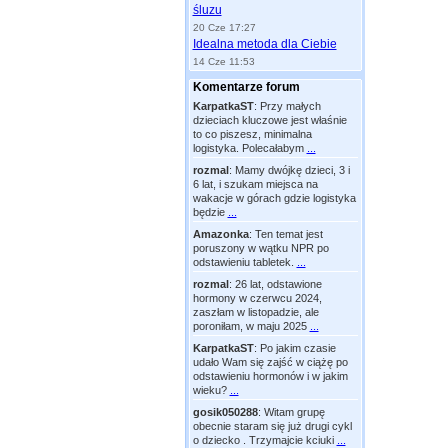
śluzu
20 Cze 17:27
Idealna metoda dla Ciebie
14 Cze 11:53
Komentarze forum
KarpatkaST
:
Przy małych
dzieciach kluczowe jest właśnie
to co piszesz, minimalna
logistyka. Polecałabym
...
rozmal
:
Mamy dwójkę dzieci, 3 i
6 lat, i szukam miejsca na
wakacje w górach gdzie logistyka
będzie
...
Amazonka
:
Ten temat jest
poruszony w wątku NPR po
odstawieniu tabletek.
...
rozmal
:
26 lat, odstawione
hormony w czerwcu 2024,
zaszłam w listopadzie, ale
poroniłam, w maju 2025
...
KarpatkaST
:
Po jakim czasie
udało Wam się zajść w ciążę po
odstawieniu hormonów i w jakim
wieku?
...
gosik050288
:
Witam grupę
obecnie staram się już drugi cykl
o dziecko . Trzymajcie kciuki
...