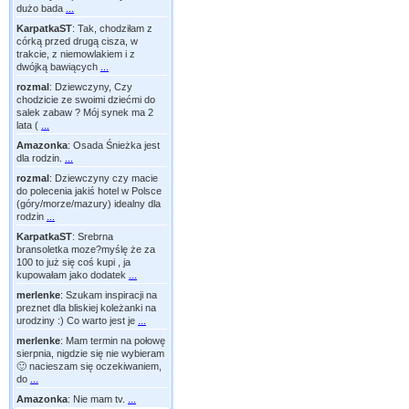
dużo bada
...
KarpatkaST
:
Tak, chodziłam z
córką przed drugą cisza, w
trakcie, z niemowlakiem i z
dwójką bawiących
...
rozmal
:
Dziewczyny, Czy
chodzicie ze swoimi dziećmi do
salek zabaw ? Mój synek ma 2
lata (
...
Amazonka
:
Osada Śnieżka jest
dla rodzin.
...
rozmal
:
Dziewczyny czy macie
do polecenia jakiś hotel w Polsce
(góry/morze/mazury) idealny dla
rodzin
...
KarpatkaST
:
Srebrna
bransoletka moze?myślę że za
100 to już się coś kupi , ja
kupowałam jako dodatek
...
merlenke
:
Szukam inspiracji na
preznet dla bliskiej koleżanki na
urodziny :) Co warto jest je
...
merlenke
:
Mam termin na połowę
sierpnia, nigdzie się nie wybieram
🙂 nacieszam się oczekiwaniem,
do
...
Amazonka
:
Nie mam tv.
...