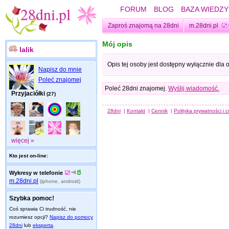
FORUM
BLOG
BAZA WIEDZY
Zaproś znajomą na 28dni
m.28dni.pl
Mój opis
lalik
Opis tej osoby jest dostępny wyłącznie dla
Napisz do mnie
Poleć znajomej
Poleć 28dni znajomej.
Wyślij wiadomość.
Przyjaciółki
(27)
28dni
|
Kontakt
|
Cennik
|
Polityka prywatności i 
więcej »
Kto jest on-line:
Wykresy w telefonie
m.28dni.pl
(iphone, android)
Szybka pomoc!
Coś sprawia Ci trudność, nie
rozumiesz opcji?
Napisz do pomocy
28dni
lub
eksperta
.