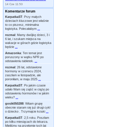
14 Cze 11:53
Komentarze forum
KarpatkaST
:
Przy małych
dzieciach kluczowe jest właśnie
to co piszesz, minimalna
logistyka. Polecałabym
...
rozmal
:
Mamy dwójkę dzieci, 3 i
6 lat, i szukam miejsca na
wakacje w górach gdzie logistyka
będzie
...
Amazonka
:
Ten temat jest
poruszony w wątku NPR po
odstawieniu tabletek.
...
rozmal
:
26 lat, odstawione
hormony w czerwcu 2024,
zaszłam w listopadzie, ale
poroniłam, w maju 2025
...
KarpatkaST
:
Po jakim czasie
udało Wam się zajść w ciążę po
odstawieniu hormonów i w jakim
wieku?
...
gosik050288
:
Witam grupę
obecnie staram się już drugi cykl
o dziecko . Trzymajcie kciuki
...
KarpatkaST
:
2,5 roku. Poszłam
po kilku miesiącach do lekarza.
Mieliśmy na przełomie tych lat