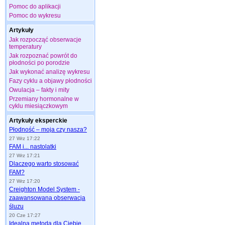
Pomoc do aplikacji
Pomoc do wykresu
Artykuły
Jak rozpocząć obserwacje
temperatury
Jak rozpoznać powrót do
płodności po porodzie
Jak wykonać analizę wykresu
Fazy cyklu a objawy płodności
Owulacja – fakty i mity
Przemiany hormonalne w
cyklu miesiączkowym
Artykuły eksperckie
Płodność – moja czy nasza?
27 Wrz 17:22
FAM i... nastolatki
27 Wrz 17:21
Dlaczego warto stosować
FAM?
27 Wrz 17:20
Creighton Model System -
zaawansowana obserwacja
śluzu
20 Cze 17:27
Idealna metoda dla Ciebie