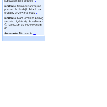
kupowałam jako dodatek
...
merlenke
:
Szukam inspiracji na
preznet dla bliskiej koleżanki na
urodziny :) Co warto jest je
...
merlenke
:
Mam termin na połowę
sierpnia, nigdzie się nie wybieram
🙂 nacieszam się oczekiwaniem,
do
...
Amazonka
:
Nie mam tv.
...