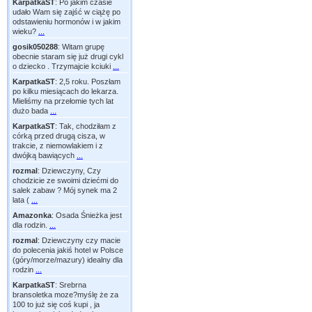
KarpatkaST
:
Po jakim czasie
udało Wam się zajść w ciążę po
odstawieniu hormonów i w jakim
wieku?
...
gosik050288
:
Witam grupę
obecnie staram się już drugi cykl
o dziecko . Trzymajcie kciuki
...
KarpatkaST
:
2,5 roku. Poszłam
po kilku miesiącach do lekarza.
Mieliśmy na przełomie tych lat
dużo bada
...
KarpatkaST
:
Tak, chodziłam z
córką przed drugą cisza, w
trakcie, z niemowlakiem i z
dwójką bawiących
...
rozmal
:
Dziewczyny, Czy
chodzicie ze swoimi dziećmi do
salek zabaw ? Mój synek ma 2
lata (
...
Amazonka
:
Osada Śnieżka jest
dla rodzin.
...
rozmal
:
Dziewczyny czy macie
do polecenia jakiś hotel w Polsce
(góry/morze/mazury) idealny dla
rodzin
...
KarpatkaST
:
Srebrna
bransoletka moze?myślę że za
100 to już się coś kupi , ja