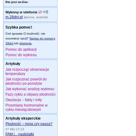
Kto jest on-line:
Wykresy w telefonie
m.28dni.pl
(iphone, android)
Szybka pomoc!
Coś sprawia Ci trudność, nie
rozumiesz opcji?
Napisz do pomocy
28dni
lub
eksperta
.
Pomoc do aplikacji
Pomoc do wykresu
Artykuły
Jak rozpocząć obserwacje
temperatury
Jak rozpoznać powrót do
płodności po porodzie
Jak wykonać analizę wykresu
Fazy cyklu a objawy płodności
Owulacja – fakty i mity
Przemiany hormonalne w
cyklu miesiączkowym
Artykuły eksperckie
Płodność – moja czy nasza?
27 Wrz 17:22
FAM i... nastolatki