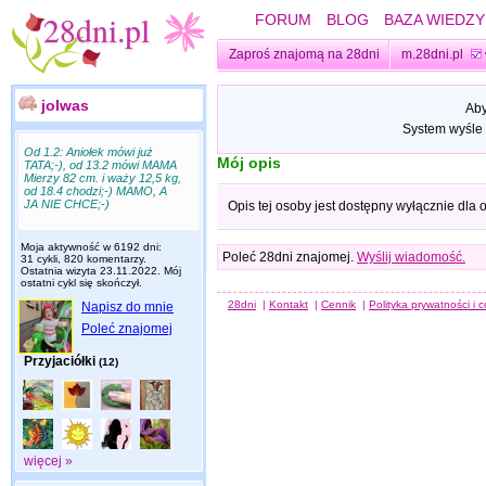
FORUM
BLOG
BAZA WIEDZY
Zaproś znajomą na 28dni
m.28dni.pl
jolwas
Aby
System wyśle 
Od 1.2: Aniołek mówi już
Mój opis
TATA;-), od 13.2 mówi MAMA
Mierzy 82 cm. i waży 12,5 kg,
od 18.4 chodzi;-) MAMO, A
JA NIE CHCE;-)
Opis tej osoby jest dostępny wyłącznie dla
Moja aktywność w 6192 dni:
Poleć 28dni znajomej.
Wyślij wiadomość.
31 cykli, 820 komentarzy.
Ostatnia wizyta
23.11.2022
. Mój
ostatni cykl się skończył.
28dni
|
Kontakt
|
Cennik
|
Polityka prywatności i 
Napisz do mnie
Poleć znajomej
Przyjaciółki
(12)
więcej »