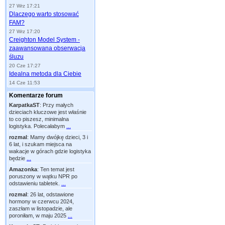
27 Wrz 17:21
Dlaczego warto stosować
FAM?
27 Wrz 17:20
Creighton Model System -
zaawansowana obserwacja
śluzu
20 Cze 17:27
Idealna metoda dla Ciebie
14 Cze 11:53
Komentarze forum
KarpatkaST
:
Przy małych
dzieciach kluczowe jest właśnie
to co piszesz, minimalna
logistyka. Polecałabym
...
rozmal
:
Mamy dwójkę dzieci, 3 i
6 lat, i szukam miejsca na
wakacje w górach gdzie logistyka
będzie
...
Amazonka
:
Ten temat jest
poruszony w wątku NPR po
odstawieniu tabletek.
...
rozmal
:
26 lat, odstawione
hormony w czerwcu 2024,
zaszłam w listopadzie, ale
poroniłam, w maju 2025
...