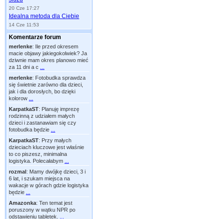
20 Cze 17:27
Idealna metoda dla Ciebie
14 Cze 11:53
Komentarze forum
merlenke
:
Ile przed okresem
macie objawy jakiegokolwiek? Ja
dziwnie mam okres planowo mieć
za 11 dni a c
...
merlenke
:
Fotobudka sprawdza
się świetnie zarówno dla dzieci,
jak i dla dorosłych, bo dzięki
kolorow
...
KarpatkaST
:
Planuję imprezę
rodzinną z udziałem małych
dzieci i zastanawiam się czy
fotobudka będzie
...
KarpatkaST
:
Przy małych
dzieciach kluczowe jest właśnie
to co piszesz, minimalna
logistyka. Polecałabym
...
rozmal
:
Mamy dwójkę dzieci, 3 i
6 lat, i szukam miejsca na
wakacje w górach gdzie logistyka
będzie
...
Amazonka
:
Ten temat jest
poruszony w wątku NPR po
odstawieniu tabletek.
...