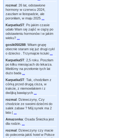
rozmal
:
26 lat, odstawione
hormony w czerwcu 2024,
zaszłam w listopadzie, ale
poroniłam, w maju 2025
...
KarpatkaST
:
Po jakim czasie
udało Wam się zajść w ciążę po
odstawieniu hormonów i w jakim
wieku?
...
gosik050288
:
Witam grupę
obecnie staram się już drugi cykl
o dziecko . Trzymajcie kciuki
...
KarpatkaST
:
2,5 roku. Poszłam
po kilku miesiącach do lekarza.
Mieliśmy na przełomie tych lat
dużo bada
...
KarpatkaST
:
Tak, chodziłam z
córką przed drugą cisza, w
trakcie, z niemowlakiem i z
dwójką bawiących
...
rozmal
:
Dziewczyny, Czy
chodzicie ze swoimi dziećmi do
salek zabaw ? Mój synek ma 2
lata (
...
Amazonka
:
Osada Śnieżka jest
dla rodzin.
...
rozmal
:
Dziewczyny czy macie
do polecenia jakiś hotel w Polsce