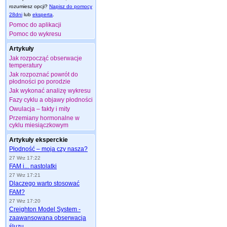
rozumiesz opcji?
Napisz do pomocy
28dni
lub
eksperta
.
Pomoc do aplikacji
Pomoc do wykresu
Artykuły
Jak rozpocząć obserwacje
temperatury
Jak rozpoznać powrót do
płodności po porodzie
Jak wykonać analizę wykresu
Fazy cyklu a objawy płodności
Owulacja – fakty i mity
Przemiany hormonalne w
cyklu miesiączkowym
Artykuły eksperckie
Płodność – moja czy nasza?
27 Wrz 17:22
FAM i... nastolatki
27 Wrz 17:21
Dlaczego warto stosować
FAM?
27 Wrz 17:20
Creighton Model System -
zaawansowana obserwacja
śluzu