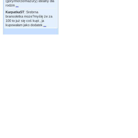
(góry/morze/mazury) idealny dla
rodzin
...
KarpatkaST
:
Srebrna
bransoletka moze?myślę że za
100 to już się coś kupi , ja
kupowałam jako dodatek
...