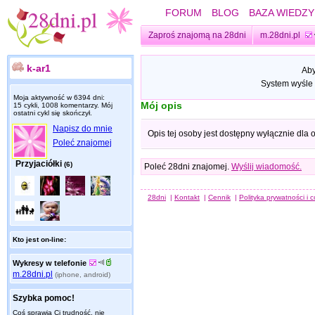
FORUM
BLOG
BAZA WIEDZY
Zaproś znajomą na 28dni
m.28dni.pl
k-ar1
Aby
System wyśle 
Moja aktywność w 6394 dni:
Mój opis
15 cykli, 1008 komentarzy. Mój
ostatni cykl się skończył.
Napisz do mnie
Opis tej osoby jest dostępny wyłącznie dla
Poleć znajomej
Przyjaciółki
(6)
Poleć 28dni znajomej.
Wyślij wiadomość.
28dni
|
Kontakt
|
Cennik
|
Polityka prywatności i 
Kto jest on-line:
Wykresy w telefonie
m.28dni.pl
(iphone, android)
Szybka pomoc!
Coś sprawia Ci trudność, nie