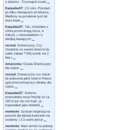
o dziecko . Trzymajcie kciuki
...
KarpatkaST
:
2,5 roku. Poszłam
po kilku miesiącach do lekarza.
Mieliśmy na przełomie tych lat
dużo bada
...
KarpatkaST
:
Tak, chodziłam z
córką przed drugą cisza, w
trakcie, z niemowlakiem i z
dwójką bawiących
...
rozmal
:
Dziewczyny, Czy
chodzicie ze swoimi dziećmi do
salek zabaw ? Mój synek ma 2
lata (
...
Amazonka
:
Osada Śnieżka jest
dla rodzin.
...
rozmal
:
Dziewczyny czy macie
do polecenia jakiś hotel w Polsce
(góry/morze/mazury) idealny dla
rodzin
...
KarpatkaST
:
Srebrna
bransoletka moze?myślę że za
100 to już się coś kupi , ja
kupowałam jako dodatek
...
merlenke
:
Szukam inspiracji na
preznet dla bliskiej koleżanki na
urodziny :) Co warto jest je
...
merlenke
:
Mam termin na połowę