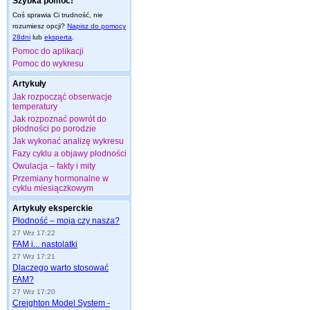
Szybka pomoc!
Coś sprawia Ci trudność, nie
rozumiesz opcji?
Napisz do pomocy
28dni
lub
eksperta
.
Pomoc do aplikacji
Pomoc do wykresu
Artykuły
Jak rozpocząć obserwacje
temperatury
Jak rozpoznać powrót do
płodności po porodzie
Jak wykonać analizę wykresu
Fazy cyklu a objawy płodności
Owulacja – fakty i mity
Przemiany hormonalne w
cyklu miesiączkowym
Artykuły eksperckie
Płodność – moja czy nasza?
27 Wrz 17:22
FAM i... nastolatki
27 Wrz 17:21
Dlaczego warto stosować
FAM?
27 Wrz 17:20
Creighton Model System -