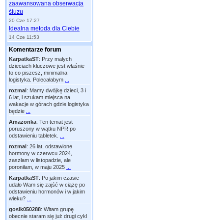
zaawansowana obserwacja
śluzu
20 Cze 17:27
Idealna metoda dla Ciebie
14 Cze 11:53
Komentarze forum
KarpatkaST
:
Przy małych
dzieciach kluczowe jest właśnie
to co piszesz, minimalna
logistyka. Polecałabym
...
rozmal
:
Mamy dwójkę dzieci, 3 i
6 lat, i szukam miejsca na
wakacje w górach gdzie logistyka
będzie
...
Amazonka
:
Ten temat jest
poruszony w wątku NPR po
odstawieniu tabletek.
...
rozmal
:
26 lat, odstawione
hormony w czerwcu 2024,
zaszłam w listopadzie, ale
poroniłam, w maju 2025
...
KarpatkaST
:
Po jakim czasie
udało Wam się zajść w ciążę po
odstawieniu hormonów i w jakim
wieku?
...
gosik050288
:
Witam grupę
obecnie staram się już drugi cykl