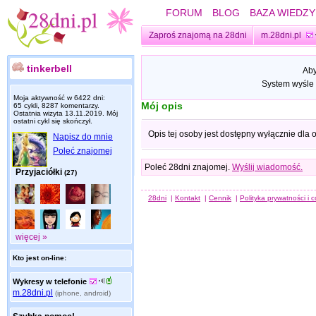
FORUM
BLOG
BAZA WIEDZY
Zaproś znajomą na 28dni
m.28dni.pl
tinkerbell
Aby
System wyśle 
Moja aktywność w 6422 dni:
Mój opis
65 cykli, 8287 komentarzy.
Ostatnia wizyta
13.11.2019
. Mój
ostatni cykl się skończył.
Opis tej osoby jest dostępny wyłącznie dla
Napisz do mnie
Poleć znajomej
Poleć 28dni znajomej.
Wyślij wiadomość.
Przyjaciółki
(27)
28dni
|
Kontakt
|
Cennik
|
Polityka prywatności i 
więcej »
Kto jest on-line:
Wykresy w telefonie
m.28dni.pl
(iphone, android)