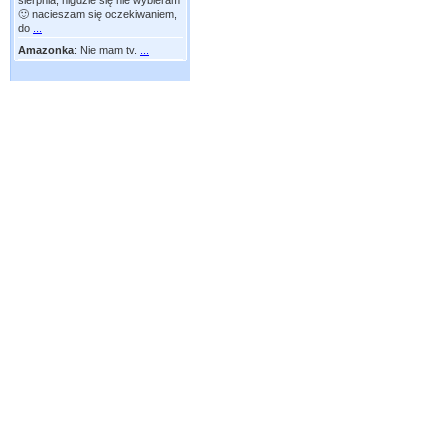
sierpnia, nigdzie się nie wybieram
🙂 nacieszam się oczekiwaniem,
do
...
Amazonka
:
Nie mam tv.
...