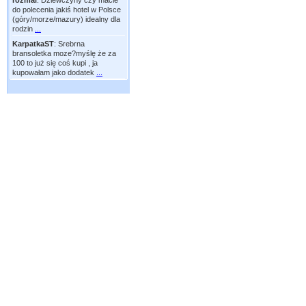
rozmal
:
Dziewczyny czy macie
do polecenia jakiś hotel w Polsce
(góry/morze/mazury) idealny dla
rodzin
...
KarpatkaST
:
Srebrna
bransoletka moze?myślę że za
100 to już się coś kupi , ja
kupowałam jako dodatek
...