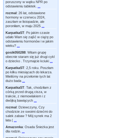
poruszony w wątku NPR po
odstawieniu tabletek.
...
rozmal
:
26 lat, odstawione
hormony w czerwcu 2024,
zaszłam w listopadzie, ale
poroniłam, w maju 2025
...
KarpatkaST
:
Po jakim czasie
udało Wam się zajść w ciążę po
odstawieniu hormonów i w jakim
wieku?
...
gosik050288
:
Witam grupę
obecnie staram się już drugi cykl
o dziecko . Trzymajcie kciuki
...
KarpatkaST
:
2,5 roku. Poszłam
po kilku miesiącach do lekarza.
Mieliśmy na przełomie tych lat
dużo bada
...
KarpatkaST
:
Tak, chodziłam z
córką przed drugą cisza, w
trakcie, z niemowlakiem i z
dwójką bawiących
...
rozmal
:
Dziewczyny, Czy
chodzicie ze swoimi dziećmi do
salek zabaw ? Mój synek ma 2
lata (
...
Amazonka
:
Osada Śnieżka jest
dla rodzin.
...