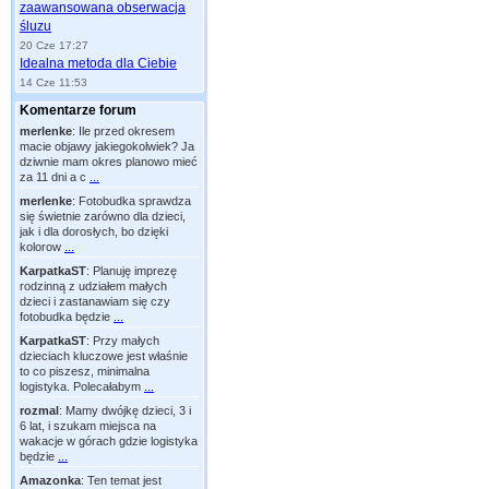
zaawansowana obserwacja
śluzu
20 Cze 17:27
Idealna metoda dla Ciebie
14 Cze 11:53
Komentarze forum
merlenke
:
Ile przed okresem
macie objawy jakiegokolwiek? Ja
dziwnie mam okres planowo mieć
za 11 dni a c
...
merlenke
:
Fotobudka sprawdza
się świetnie zarówno dla dzieci,
jak i dla dorosłych, bo dzięki
kolorow
...
KarpatkaST
:
Planuję imprezę
rodzinną z udziałem małych
dzieci i zastanawiam się czy
fotobudka będzie
...
KarpatkaST
:
Przy małych
dzieciach kluczowe jest właśnie
to co piszesz, minimalna
logistyka. Polecałabym
...
rozmal
:
Mamy dwójkę dzieci, 3 i
6 lat, i szukam miejsca na
wakacje w górach gdzie logistyka
będzie
...
Amazonka
:
Ten temat jest