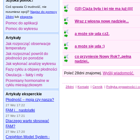
Szybka pomoc!
Coś sprawia Ci trudność, nie
(10) Ciąża była i jej nie ma już:((((
rozumiesz opcji?
Napisz do pomocy
28dni
lub
eksperta
.
Wraz z wiosną nowe nadzieje...
Pomoc do aplikacji
Pomoc do wykresu
a może się uda cz2.
Artykuły
Jak rozpocząć obserwacje
a może się uda :)
temperatury
Jak rozpoznać powrót do
co przyniesie Nowy Rok?..pełna
płodności po porodzie
nadziei..
Jak wykonać analizę wykresu
Fazy cyklu a objawy płodności
Poleć 28dni znajomej.
Wyślij wiadomość.
Owulacja – fakty i mity
Przemiany hormonalne w
cyklu miesiączkowym
28dni
|
Kontakt
|
Cennik
|
Polityka prywatności i 
Artykuły eksperckie
Płodność – moja czy nasza?
27 Wrz 17:22
FAM i... nastolatki
27 Wrz 17:21
Dlaczego warto stosować
FAM?
27 Wrz 17:20
Creighton Model System -