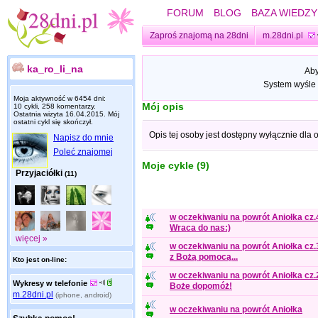
FORUM
BLOG
BAZA WIEDZY
Zaproś znajomą na 28dni
m.28dni.pl
ka_ro_li_na
Aby
System wyśle 
Moja aktywność w 6454 dni:
Mój opis
10 cykli, 258 komentarzy.
Ostatnia wizyta
16.04.2015
. Mój
ostatni cykl się skończył.
Opis tej osoby jest dostępny wyłącznie dla
Napisz do mnie
Poleć znajomej
Moje cykle (9)
Przyjaciółki
(11)
w oczekiwaniu na powrót Aniołka cz.4
Wraca do nas:)
więcej »
w oczekiwaniu na powrót Aniołka cz.3
z Bożą pomocą...
Kto jest on-line:
w oczekiwaniu na powrót Aniołka cz.2
Wykresy w telefonie
Boże dopomóż!
m.28dni.pl
(iphone, android)
w oczekiwaniu na powrót Aniołka