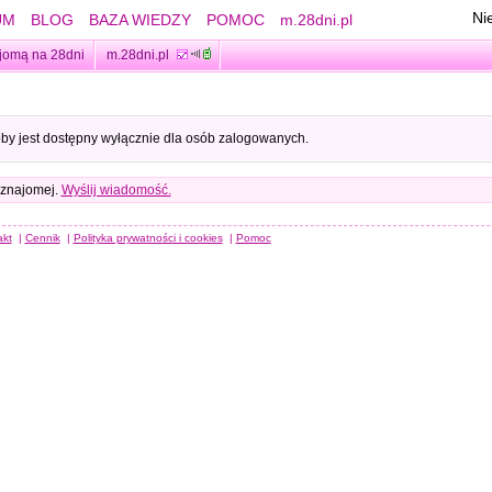
Ni
UM
BLOG
BAZA WIEDZY
POMOC
m.28dni.pl
jomą na 28dni
m.28dni.pl
oby jest dostępny wyłącznie dla osób zalogowanych.
 znajomej.
Wyślij wiadomość.
akt
|
Cennik
|
Polityka prywatności i cookies
|
Pomoc