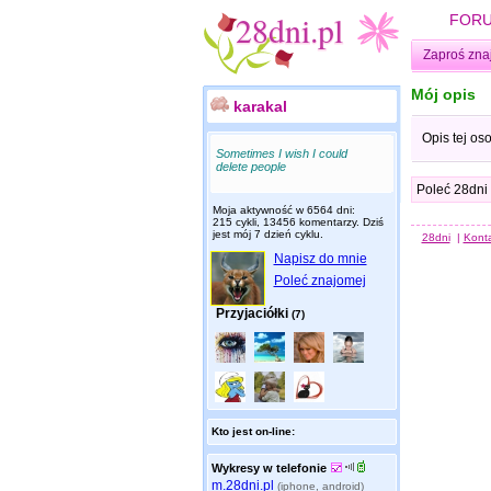
FOR
Zaproś zna
Mój opis
karakal
Opis tej os
Sometimes I wish I could
delete people
Poleć 28dni
Moja aktywność w 6564 dni:
215 cykli, 13456 komentarzy. Dziś
jest mój 7 dzień cyklu.
28dni
|
Kont
Napisz do mnie
Poleć znajomej
Przyjaciółki
(7)
Kto jest on-line:
Wykresy w telefonie
m.28dni.pl
(iphone, android)