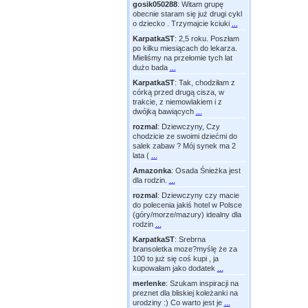
gosik050288
:
Witam grupę
obecnie staram się już drugi cykl
o dziecko . Trzymajcie kciuki
...
KarpatkaST
:
2,5 roku. Poszłam
po kilku miesiącach do lekarza.
Mieliśmy na przełomie tych lat
dużo bada
...
KarpatkaST
:
Tak, chodziłam z
córką przed drugą cisza, w
trakcie, z niemowlakiem i z
dwójką bawiących
...
rozmal
:
Dziewczyny, Czy
chodzicie ze swoimi dziećmi do
salek zabaw ? Mój synek ma 2
lata (
...
Amazonka
:
Osada Śnieżka jest
dla rodzin.
...
rozmal
:
Dziewczyny czy macie
do polecenia jakiś hotel w Polsce
(góry/morze/mazury) idealny dla
rodzin
...
KarpatkaST
:
Srebrna
bransoletka moze?myślę że za
100 to już się coś kupi , ja
kupowałam jako dodatek
...
merlenke
:
Szukam inspiracji na
preznet dla bliskiej koleżanki na
urodziny :) Co warto jest je
...