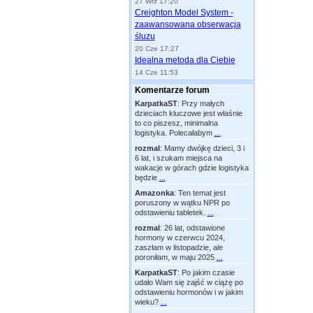
27 Wrz 17:20
Creighton Model System -
zaawansowana obserwacja
śluzu
20 Cze 17:27
Idealna metoda dla Ciebie
14 Cze 11:53
Komentarze forum
KarpatkaST
:
Przy małych
dzieciach kluczowe jest właśnie
to co piszesz, minimalna
logistyka. Polecałabym
...
rozmal
:
Mamy dwójkę dzieci, 3 i
6 lat, i szukam miejsca na
wakacje w górach gdzie logistyka
będzie
...
Amazonka
:
Ten temat jest
poruszony w wątku NPR po
odstawieniu tabletek.
...
rozmal
:
26 lat, odstawione
hormony w czerwcu 2024,
zaszłam w listopadzie, ale
poroniłam, w maju 2025
...
KarpatkaST
:
Po jakim czasie
udało Wam się zajść w ciążę po
odstawieniu hormonów i w jakim
wieku?
...