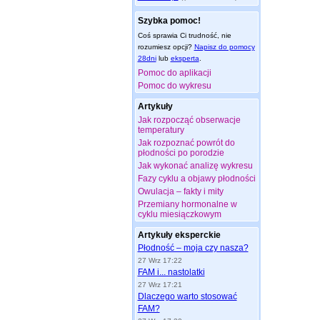
Szybka pomoc!
Coś sprawia Ci trudność, nie
rozumiesz opcji?
Napisz do pomocy
28dni
lub
eksperta
.
Pomoc do aplikacji
Pomoc do wykresu
Artykuły
Jak rozpocząć obserwacje
temperatury
Jak rozpoznać powrót do
płodności po porodzie
Jak wykonać analizę wykresu
Fazy cyklu a objawy płodności
Owulacja – fakty i mity
Przemiany hormonalne w
cyklu miesiączkowym
Artykuły eksperckie
Płodność – moja czy nasza?
27 Wrz 17:22
FAM i... nastolatki
27 Wrz 17:21
Dlaczego warto stosować
FAM?