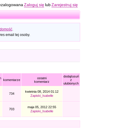
ezalogowana
Zaloguj się
lub
Zarejestruj się
adomość
.
es email tej osoby.
dodaj/usuń
h
ostatni
komentarze
z
komentarz
ulubionych
kwietnia 08, 2014 01:12
734
Zapiski_Isabelle
maja 05, 2012 22:55
703
Zapiski_Isabelle