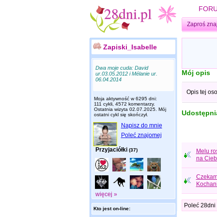
FOR
Zaproś zna
Zapiski_Isabelle
Dwa moje cuda: David
Mój opis
ur.03.05.2012 i Mélanie ur.
06.04.2014
Opis tej os
Moja aktywność w 6295 dni:
111 cykli, 4572 komentarzy.
Ostatnia wizyta
02.07.2025
. Mój
Udostępnia
ostatni cykl się skończył.
Napisz do mnie
Poleć znajomej
Przyjaciółki
(37)
Melu ro
na Cieb
Czekamy
Kochani
więcej »
Poleć 28dni
Kto jest on-line: