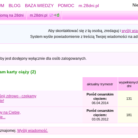
Ni
UM
BLOG
BAZA WIEDZY
POMOC
m.28dni.pl
jomą na 28dni
m.28dni.pl
Aby skontaktować się z tą osobą, zredaguj i
wyślij wi
System wyśle powiadomienie z treścią Twojej wiadomości na adr
oby jest dostępny wyłącznie dla osób zalogowanych.
m karty ciąży (2)
wypełnionyc
aktualny trymestr
dni
Poród cesarskim
śnij zdrowo - czekamy
cięciem:
131
ie!
06.04.2014
Poród cesarskim
 na Ciebie,
cięciem:
181
e...
03.05.2012
 znajomej.
Wyślij wiadomość.