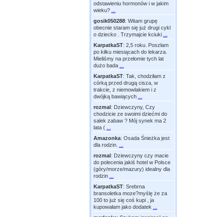
odstawieniu hormonów i w jakim
wieku?
...
gosik050288
:
Witam grupę
obecnie staram się już drugi cykl
o dziecko . Trzymajcie kciuki
...
KarpatkaST
:
2,5 roku. Poszłam
po kilku miesiącach do lekarza.
Mieliśmy na przełomie tych lat
dużo bada
...
KarpatkaST
:
Tak, chodziłam z
córką przed drugą cisza, w
trakcie, z niemowlakiem i z
dwójką bawiących
...
rozmal
:
Dziewczyny, Czy
chodzicie ze swoimi dziećmi do
salek zabaw ? Mój synek ma 2
lata (
...
Amazonka
:
Osada Śnieżka jest
dla rodzin.
...
rozmal
:
Dziewczyny czy macie
do polecenia jakiś hotel w Polsce
(góry/morze/mazury) idealny dla
rodzin
...
KarpatkaST
:
Srebrna
bransoletka moze?myślę że za
100 to już się coś kupi , ja
kupowałam jako dodatek
...