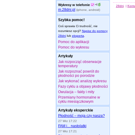
Wykresy w telefonie
28dni
|
Kont
m.28dni.pl
(iphone, android)
Szybka pomoc!
Coś sprawia Ci trudność, nie
rozumiesz opcji?
Napisz do pomocy
28dni
lub
eksperta
.
Pomoc do aplikacji
Pomoc do wykresu
Artykuły
Jak rozpocząć obserwacje
temperatury
Jak rozpoznać powrót do
płodności po porodzie
Jak wykonać analizę wykresu
Fazy cyklu a objawy płodności
Owulacja – fakty i mity
Przemiany hormonalne w
cyklu miesiączkowym
Artykuły eksperckie
Płodność – moja czy nasza?
27 Wrz 17:22
FAM i... nastolatki
27 Wrz 17:21