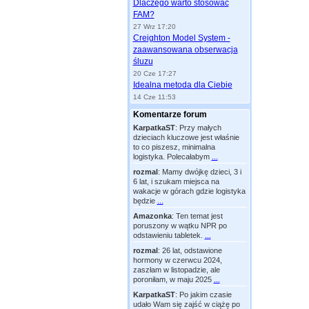
Dlaczego warto stosować
FAM?
27 Wrz 17:20
Creighton Model System -
zaawansowana obserwacja
śluzu
20 Cze 17:27
Idealna metoda dla Ciebie
14 Cze 11:53
Komentarze forum
KarpatkaST
:
Przy małych
dzieciach kluczowe jest właśnie
to co piszesz, minimalna
logistyka. Polecałabym
...
rozmal
:
Mamy dwójkę dzieci, 3 i
6 lat, i szukam miejsca na
wakacje w górach gdzie logistyka
będzie
...
Amazonka
:
Ten temat jest
poruszony w wątku NPR po
odstawieniu tabletek.
...
rozmal
:
26 lat, odstawione
hormony w czerwcu 2024,
zaszłam w listopadzie, ale
poroniłam, w maju 2025
...
KarpatkaST
:
Po jakim czasie
udało Wam się zajść w ciążę po